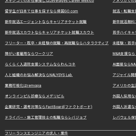
メキシコでのお仕事探しはLeverages Career Mexico
アメリカでのお仕事
留学生が日本で仕事を探すなら帰国GO.com
就活・転職支
新卒就活エージェントならキャリアチケット就職
新卒就活無料
新卒就活スカウトならキャリアチケット就職スカウト
若手ハイキャ
フリーター・既卒・未経験の就職・再就職ならハタラクティブ
未経験・若手
障がい者雇用ならワークリア
M&A支援な
らくらく入退院支援システムならわんコネ
AI面接ならNAL
人と組織のお悩み解決ならNALYSYS Lab.
アジャイル開発なら
業務可視化はremopia
アメリカの生活
オンラインピル診療ならメデリピル
外国人採用ならLe
企業研究・選考対策ならFactBoard(ファクトボード)
外国人派遣なら
ドライバー・施工管理技士の転職ならレバジョブ
レバウェル保
フリーランスエンジニアの求人・案件