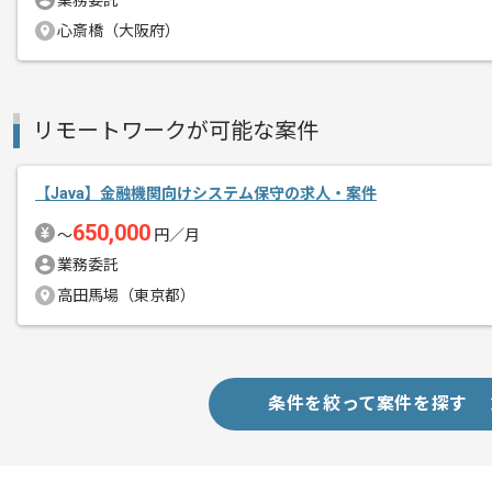
業務委託
Java8での開発経験がある方にお任せ
心斎橋（大阪府）
エージェントからのコ
経験に応じて参画時期の調整が可能です
メント
リモートワークが可能な案件
【Java】金融機関向けシステム保守の求人・案件
650,000
〜
円／月
業務委託
高田馬場（東京都）
条件を絞って案件を探す