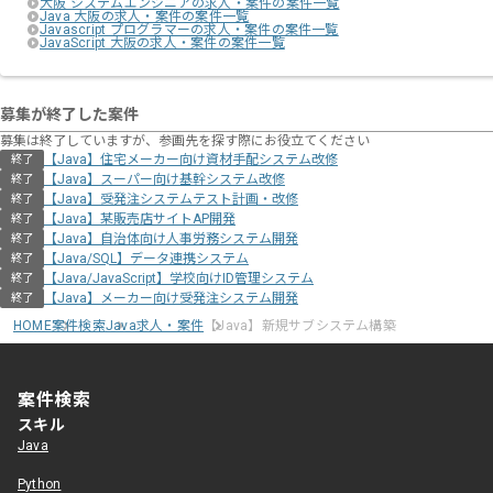
大阪 システムエンジニアの求人・案件の案件一覧
Java 大阪の求人・案件の案件一覧
Javascript プログラマーの求人・案件の案件一覧
JavaScript 大阪の求人・案件の案件一覧
募集が終了した案件
募集は終了していますが、参画先を探す際にお役立てください
【Java】住宅メーカー向け資材⼿配システム改修
終了
【Java】スーパー向け基幹システム改修
終了
【Java】受発注システムテスト計画・改修
終了
【Java】某販売店サイトAP開発
終了
【Java】自治体向け人事労務システム開発
終了
【Java/SQL】データ連携システム
終了
【Java/JavaScript】学校向けID管理システム
終了
【Java】メーカー向け受発注システム開発
終了
HOME
案件検索
Java求人・案件
【Java】新規サブシステム構築
案件検索
スキル
Java
Python