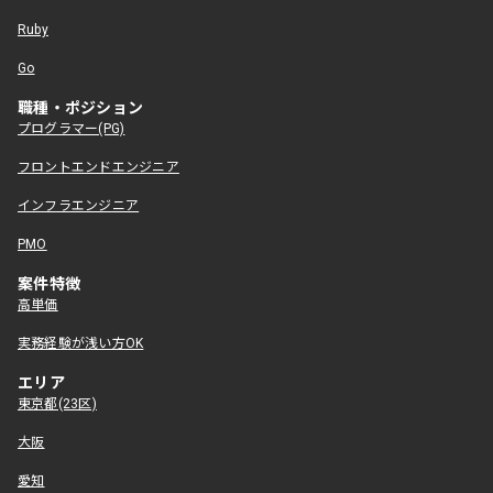
Ruby
Go
職種・ポジション
プログラマー(PG)
フロントエンドエンジニア
インフラエンジニア
PMO
案件特徴
高単価
実務経験が浅い方OK
エリア
東京都(23区)
大阪
愛知