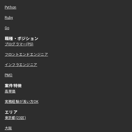
Python
Ruby
Go
職種・ポジション
プログラマー(PG)
フロントエンドエンジニア
インフラエンジニア
PMO
案件特徴
高単価
実務経験が浅い方OK
エリア
東京都(23区)
大阪