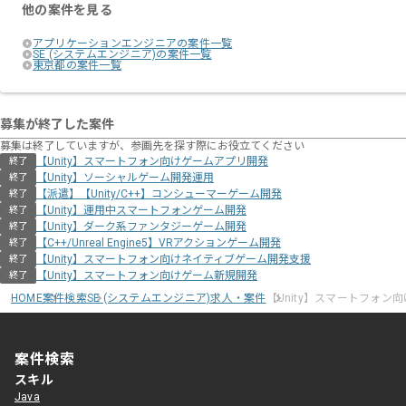
他の案件を見る
アプリケーションエンジニアの案件一覧
SE (システムエンジニア)の案件一覧
東京都の案件一覧
募集が終了した案件
募集は終了していますが、参画先を探す際にお役立てください
【Unity】スマートフォン向けゲームアプリ開発
終了
【Unity】ソーシャルゲーム開発運用
終了
【派遣】【Unity/C++】コンシューマーゲーム開発
終了
【Unity】運用中スマートフォンゲーム開発
終了
【Unity】ダーク系ファンタジーゲーム開発
終了
【C++/Unreal Engine5】VRアクションゲーム開発
終了
【Unity】スマートフォン向けネイティブゲーム開発支援
終了
【Unity】スマートフォン向けゲーム新規開発
終了
HOME
案件検索
SE (システムエンジニア)求人・案件
【Unity】スマートフォン
案件検索
スキル
Java