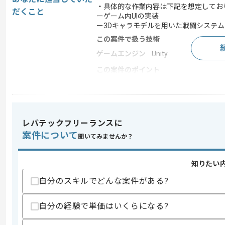
・具体的な作業内容は下記を想定してお
だくこと
ーゲーム内UIの実装
ー3Dキャラモデルを用いた戦闘システ
この案件で扱う技術
ゲームエンジン
Unity
この案件のポイント
業界
ソーシャルゲーム
特徴
20代活躍中 , 30代活躍中
レバテックフリーランスに
案件について
聞いてみませんか？
求めるスキル
スキル
・Unity によるゲーム内 UI の実装経験
・Unity (C#) を利用したゲーム開発経験
知りたい
歓迎スキル
自分のスキルでどんな案件がある?
・Unity における 3D グラフィクスへの
自分の経験で単価はいくらになる?
スキルに不安がある方へ
上記に似た経験やスキルをお持ちであれば申