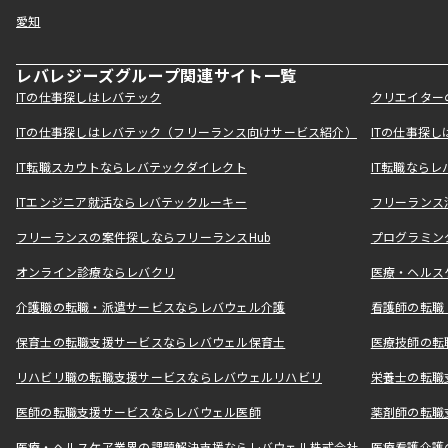
愛知
レバレジーズグループ関連サイト一覧
ITの仕事探しはレバテック
クリエイター
ITの仕事探しはレバテック（フリーランス向けサービス紹介）
ITの仕事探
IT転職スカウトならレバテックダイレクト
IT転職なら
ITエンジニア就活ならレバテックルーキー
フリーランス
フリーランスの案件探しならフリーランスHub
プログラミン
オンライン診療ならレバクリ
医療・ヘルス
介護職の転職・派遣サービスならレバウェル介護
看護師の転職
保育士の転職支援サービスならレバウェル保育士
医療技師の転
リハビリ職の転職支援サービスならレバウェルリハビリ
栄養士の転職
医師の転職支援サービスならレバウェル医師
薬剤師の転職