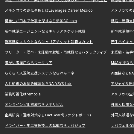
医療・ヘルスケア業界の課題解決支援ならレバウェル株式会社
医療看護介護の
メキシコでのお仕事探しはLeverages Career Mexico
アメリカでのお仕事
留学生が日本で仕事を探すなら帰国GO.com
就活・転職支
新卒就活エージェントならキャリアチケット就職
新卒就活無料
新卒就活スカウトならキャリアチケット就職スカウト
若手ハイキャ
フリーター・既卒・未経験の就職・再就職ならハタラクティブ
未経験・若手
障がい者雇用ならワークリア
M&A支援な
らくらく入退院支援システムならわんコネ
AI面接ならNAL
人と組織のお悩み解決ならNALYSYS Lab.
アジャイル開発なら
業務可視化はremopia
アメリカの生活
オンラインピル診療ならメデリピル
外国人採用ならLe
企業研究・選考対策ならFactBoard(ファクトボード)
外国人派遣なら
ドライバー・施工管理技士の転職ならレバジョブ
レバウェル保