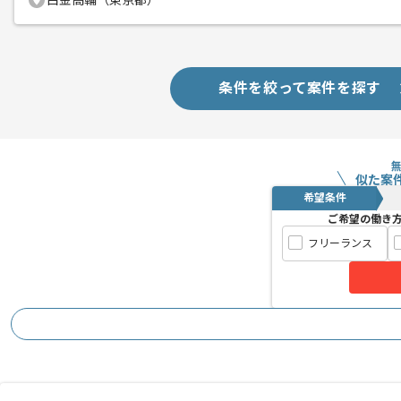
白金高輪（東京都）
条件を絞って案件を探す
似た案
希望条件
ご希望の働き
フリーランス