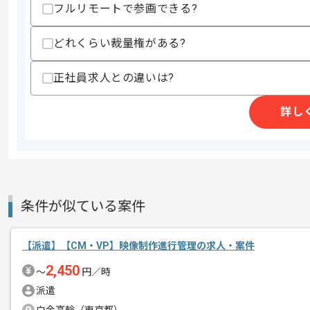
フルリモートで参画できる?
どれくらい裁量権がある?
3Dを駆使したソーシャルゲームを多数
エージェントからのコ
正社員求人との違いは?
メント
幅広いジャンルのゲームタイトルをもっ
詳し
若い方からベテランの方までご活躍をさ
ゲーム好きな方が多数在籍されているの
ゲーム好きな方にはよりマッチ致します
条件が似ている案件
【派遣】【CM・VP】映像制作進行管理の求人・案件
2,450
〜
円／時
派遣