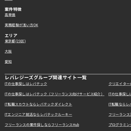
案件特徴
高単価
実務経験が浅い方OK
エリア
東京都(23区)
大阪
愛知
レバレジーズグループ関連サイト一覧
ITの仕事探しはレバテック
クリエイター
ITの仕事探しはレバテック（フリーランス向けサービス紹介）
ITの仕事探
IT転職スカウトならレバテックダイレクト
IT転職なら
ITエンジニア就活ならレバテックルーキー
フリーランス
フリーランスの案件探しならフリーランスHub
プログラミン