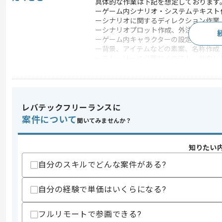
具体的な作業は下記を想定しております
ーゲーム内シナリオ・システムテキスト
ーシナリオに関するディレクション作業
ーシナリオプロット作成、外注先への発
ーゲーム内キャラクターの設定（口調・
ー背景、アイテムなどの素案、名称作成
ーストーリーに必要なイラスト、サウン
この案件のポイント
業界
ソーシャルゲーム
特徴
20代活躍中 , ゲーム好
レバテックフリーランスに
案件について
聞いてみませんか？
求めるスキル
知りたい
スキル
・ゲームにおけるシナリオライター経験
・オフィスツール（Excel,Word,Power
自分のスキルでどんな案件がある?
歓迎スキル
自分の経験で単価はいくらになる?
・提携先企業とのディレクション経験
・アニメ、漫画、映画、音楽、ラノベな
フルリモートで参画できる?
スキルに不安がある方へ