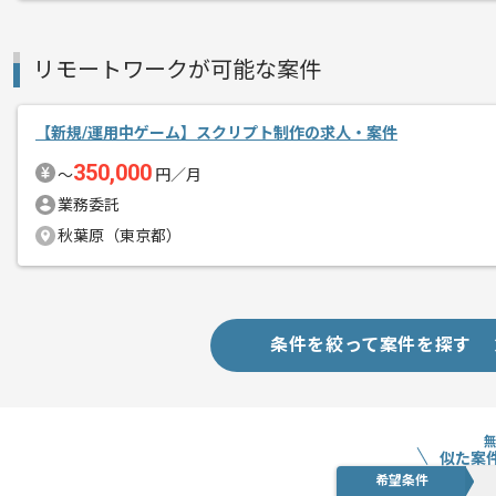
若手のスタッフも多く在籍しています。
一緒に成長したい気持ちがある方ですと
リモートワークが可能な案件
ソーシャルゲームが大好きな方、
面白いゲームを作ってみたいと思ってい
【新規/運用中ゲーム】スクリプト制作の求人・案件
熱意のある方、
350,000
〜
円／月
自らしっかりキャッチアップが出来る方
業務委託
秋葉原（東京都）
レバテックでの実績も多数ある企業です
条件を絞って案件を探す
似た案
希望条件