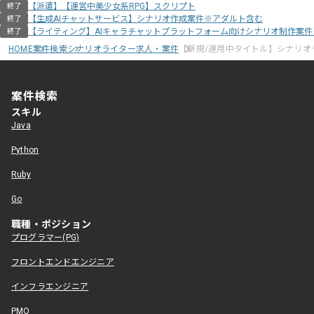
【派遣】【運営中美少女系RPG】スクリプト
終了
【生成AIチャットサービス】シナリオ作成案件※アダルト含む
終了
【ライティング】AIキャラチャットプラットフォーム向けシナリオ制作案
終了
HOME
案件検索
シナリオライター求人・案件
【新規/運用中タイトル】シナリオ
案件検索
スキル
Java
Python
Ruby
Go
職種・ポジション
プログラマー(PG)
フロントエンドエンジニア
インフラエンジニア
PMO