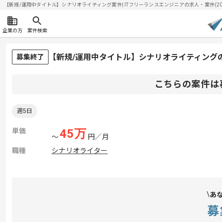
【新規/運用中タイトル】シナリオライティング案件| ITフリーランスエンジニアの求人・案件(2026
企業の方
案件検索
【新規/運用中タイトル】シナリオライティング
募集終了
こちらの案件は
週5日
単価
45
万
〜
円／月
職種
シナリオライター
あ
募