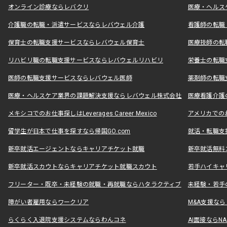
オンライン診療ならレバクリ
医療・ヘルス
介護職の転職・派遣サービスならレバウェル介護
看護師の転職
保育士の転職支援サービスならレバウェル保育士
医療技師の転
リハビリ職の転職支援サービスならレバウェルリハビリ
栄養士の転職
医師の転職支援サービスならレバウェル医師
薬剤師の転職
医療・ヘルスケア業界の課題解決支援ならレバウェル株式会社
医療看護介護の
メキシコでのお仕事探しはLeverages Career Mexico
アメリカでのお仕事
留学生が日本で仕事を探すなら帰国GO.com
就活・転職支
新卒就活エージェントならキャリアチケット就職
新卒就活無料
新卒就活スカウトならキャリアチケット就職スカウト
若手ハイキャ
フリーター・既卒・未経験の就職・再就職ならハタラクティブ
未経験・若手
障がい者雇用ならワークリア
M&A支援な
らくらく入退院支援システムならわんコネ
AI面接ならNAL