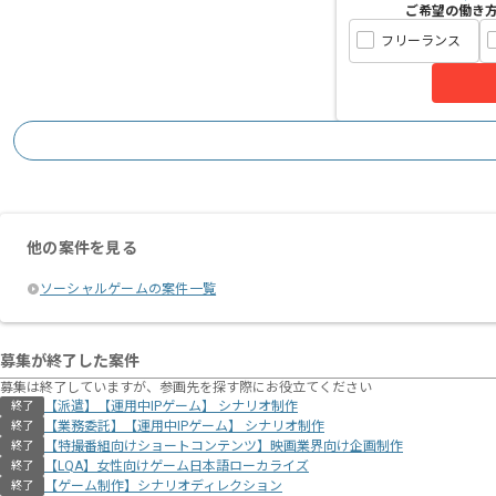
ご希望の働き
フリーランス
他の案件を見る
ソーシャルゲームの案件一覧
募集が終了した案件
募集は終了していますが、参画先を探す際にお役立てください
【派遣】【運用中IPゲーム】 シナリオ制作
終了
【業務委託】【運用中IPゲーム】 シナリオ制作
終了
【特撮番組向けショートコンテンツ】映画業界向け企画制作
終了
【LQA】女性向けゲーム日本語ローカライズ
終了
【ゲーム制作】シナリオディレクション
終了