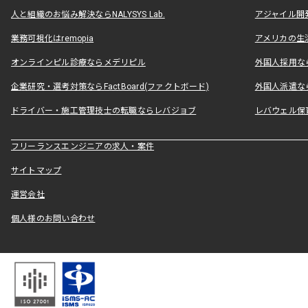
人と組織のお悩み解決ならNALYSYS Lab.
アジャイル開発なら
業務可視化はremopia
アメリカの生活
オンラインピル診療ならメデリピル
外国人採用ならLe
企業研究・選考対策ならFactBoard(ファクトボード)
外国人派遣なら
ドライバー・施工管理技士の転職ならレバジョブ
レバウェル保
フリーランスエンジニアの求人・案件
サイトマップ
運営会社
個人様のお問い合わせ