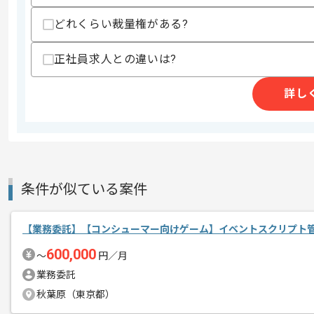
上記に似た経験やスキルをお持ちであれば申
どれくらい裁量権がある?
正社員求人との違いは?
精算条件
有
精算・お支払い
詳し
精算基準時間
140時間〜180時間
支払いサイト
15日
商談回数
1回
条件が似ている案件
その他募集要項
募集人数
1人
作業開始日
2020/06/23
【業務委託】【コンシューマー向けゲーム】イベントスクリプト
600,000
〜
円／月
業務委託
500万ダウンロードを突破した、
エージェントからのコ
秋葉原（東京都）
大人気の戦国系カードゲームを自社開発
メント