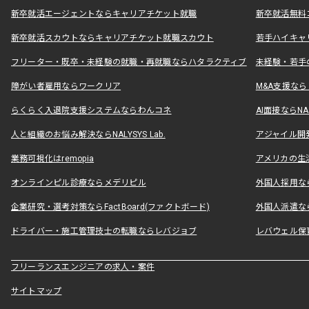
新卒就活エージェントならキャリアチケット就職
新卒就活無料
新卒就活スカウトならキャリアチケット就職スカウト
若手ハイキャ
フリーター・既卒・未経験の就職・再就職ならハタラクティブ
未経験・若手
障がい者雇用ならワークリア
M&A支援な
らくらく入退院支援システムならわんコネ
AI面接ならNAL
人と組織のお悩み解決ならNALYSYS Lab.
アジャイル開発なら
業務可視化はremopia
アメリカの生活
オンラインピル診療ならメデリピル
外国人採用ならLe
企業研究・選考対策ならFactBoard(ファクトボード)
外国人派遣なら
ドライバー・施工管理技士の転職ならレバジョブ
レバウェル保
フリーランスエンジニアの求人・案件
サイトマップ