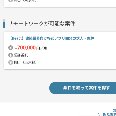
渋谷（東京都）
エージェントからのコ
案件です。
メント
プロジェクトによって使用している言語
での現場で複数言語を使用してこられた
リモートワークが可能な案件
【React】建築業界向けWebアプリ開発の求人・案件
700,000
〜
円／月
業務委託
麹町（東京都）
条件を絞って案件を探す
似た案