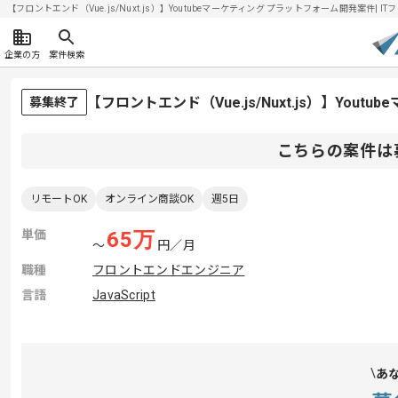
【フロントエンド（Vue.js/Nuxt.js）】Youtubeマーケティング プラットフォーム開発案件| I
企業の方
案件検索
【フロントエンド（Vue.js/Nuxt.js）】Y
募集終了
こちらの案件は
リモートOK
オンライン商談OK
週5日
単価
65
万
〜
円／月
職種
フロントエンドエンジニア
言語
JavaScript
あ