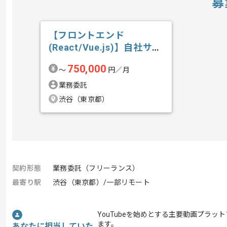
募
【フロントエンド
(React/Vue.js)】自社サー
ビス開...の求人・案件
750,000
〜
円／月
業務委託
渋谷（東京都）
契約形態
業務委託（フリーランス）
最寄り駅
渋谷（東京都）/一部リモート
YouTubeを始めとする主要動画プラ
ます。
あなたに担当していた