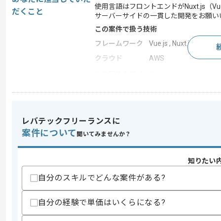
使用言語はフロントエンドがNuxt.js（
だくこと
サーバーサイドの一貫した開発をお願い
この案件で扱う技術
フレームワーク
Vue.js , Nuxt.js
クラウド
AWS
この案件のポイント
特徴
長期プロジェクト , 急募
レバテックフリーランスに
求めるスキル
案件について
聞いてみませんか？
スキル
・Vue.jsもしくはNuxt.jsを用いた開発経
・Webシステムの開発経験3年以上
・AWSを用いた開発経験
知りたい
・バックエンドの知見
自分のスキルでどんな案件がある?
歓迎スキル
・アジャイル開発の経験
自分の経験で単価はいくらになる?
・データ分析（機械学習・自然言語処理
・Webシステムのアーキテクチャ設計の