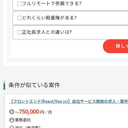
・大量のデータ処理、パフォーマンスを
フルリモートで参画できる?
スキルに不安がある方へ
どれくらい裁量権がある?
上記に似た経験やスキルをお持ちであれば申
正社員求人との違いは?
精算条件
有
詳し
精算・お支払い
精算基準時間
140時間〜180時間
支払いサイト
15日
条件が似ている案件
商談回数
1回
その他募集要項
募集人数
1人
【フロントエンド(React/Vue.js)】自社サービス開発の求人・案件
作業開始日
2020/09/01
750,000
〜
円／月
業務委託
自社サイト/システムに動画を活用して