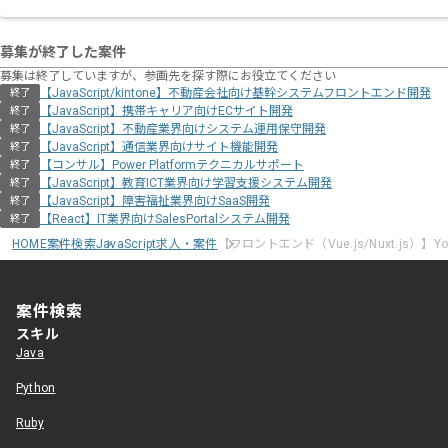
募集が終了した案件
募集は終了していますが、参画先を探す際にお役立てください
【JavaScript/kintone】不動産会社向け基幹システムフロントエンド開発
終了
【JavaScript】携帯キャリア向けECサイト開発
終了
【JavaScript】不動産業界向けシステム運用保守開発
終了
【JavaScript】通信業界向けサイト機能開発
終了
【コンサル】Power Platformテクニカルサポート
終了
【JavaScript】教育ICT業界向け学習支援システム開発
終了
【JavaScript】障害福祉業界向けSaaS開発
終了
【React】IT業界向けSalesPortalシステム開発
終了
HOME
案件検索
JavaScript求人・案件
【フロントエンド（Vue.js/Nuxt.js）
案件検索
スキル
Java
Python
Ruby