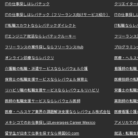
ITの仕事探しはレバテック
クリエイター
ITの仕事探しはレバテック（フリーランス向けサービス紹介）
ITの仕事探
IT転職スカウトならレバテックダイレクト
IT転職なら
ITエンジニア就活ならレバテックルーキー
フリーランス
フリーランスの案件探しならフリーランスHub
プログラミン
オンライン診療ならレバクリ
医療・ヘルス
介護職の転職・派遣サービスならレバウェル介護
看護師の転職
保育士の転職支援サービスならレバウェル保育士
医療技師の転
リハビリ職の転職支援サービスならレバウェルリハビリ
栄養士の転職
医師の転職支援サービスならレバウェル医師
薬剤師の転職
医療・ヘルスケア業界の課題解決支援ならレバウェル株式会社
医療看護介護の
メキシコでのお仕事探しはLeverages Career Mexico
アメリカでのお仕事
留学生が日本で仕事を探すなら帰国GO.com
就活・転職支