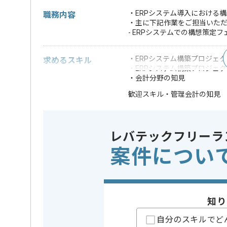
・ERPシステム導入における
職務内容
・主に下記作業をご担当いた
- ERPシステムでの構想策定
・ERPシステム構築プロジェ
求めるスキル
・ERPシステム構築プロジェ
・会計分野の知見
・管理会計の知見
歓迎スキル
※上記に似た経験やスキルをお持ち
レバテックフリーラ
業務内容
ERP
この案件のポイント
特徴
20代活躍
案件につい
担当者より
知り
コンサルの経験を活かすことができます。
複数案件を保有している企業ですので、
自分のスキルでど
ご経験と実績に応じて別案件のご提案も差し上げる場