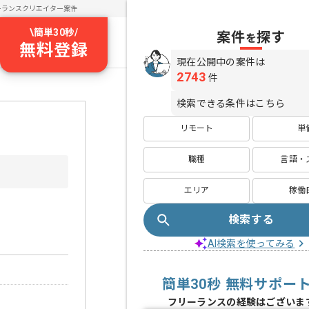
ーランスクリエイター案件
\
簡単30秒
/
案件
探す
を
無料登録
現在公開中の案件は
2743
件
検索できる条件はこちら
リモート
単
職種
言語・
エリア
稼働
検索する
AI検索を使ってみる
簡単30秒 無料サポー
フリーランスの経験はございま