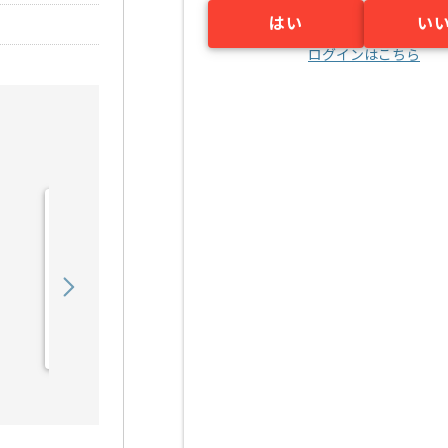
はい
い
ログインはこちら
【コンサル】通信会社向け
教育関連運営支援の求人・
案件
1,250,000
〜
円／月
業務委託
東京（東京都）