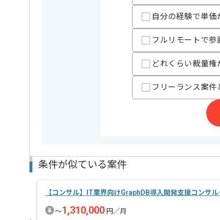
新しいアイディアや技術を積極的に導入し、
自分の経験で単価
経験豊富なメンバーと成長が出来る環境でございます
スキルアップされたい方、長期的に参画されたい方に
フルリモートで参
どれくらい裁量権
フリーランス案件
条件が似ている案件
【コンサル】IT業界向けGraphDB導入開発支援コンサ
1,310,000
〜
円／月