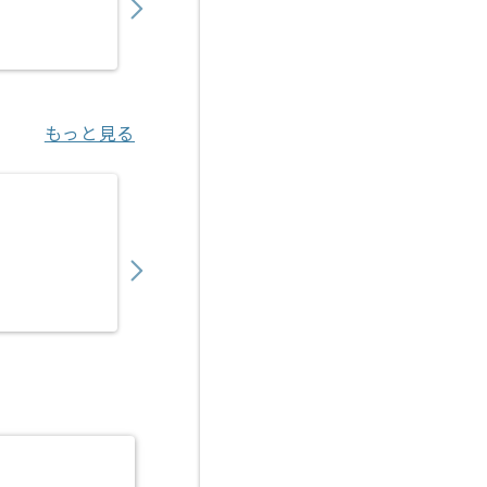
業務委託
東京（東京都）
もっと見る
【コンサル】Microsoft 365導入の求人・案件
530,000
〜
円／月
業務委託
大崎（東京都）