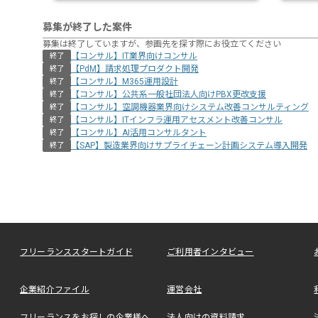
募集が終了した案件
募集は終了していますが、参画先を探す際にお役立てください
【コンサル】IT業界向けコンサル
終了
【PdM】請求処理プロダクト開発
終了
【コンサル】M365運用設計
終了
【コンサル】公共系一般社団法人向けPBX更改支援
終了
【コンサル】空調機器業界向けシステム改善コンサルティング
終了
【コンサル】ITインフラ運用アセスメント改善コンサル
終了
【コンサル】AI活用コンサルタント
終了
【SAP】製造業界向けサプライチェーン計画システム導入開発
終了
フリーランススタートガイド
ご利用者インタビュー
企業紹介ファイル
運営会社
フリーランスをお探しの企業様へ
法人向けの資料請求