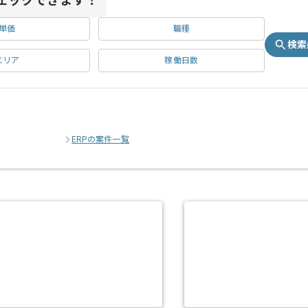
ェックできます！
単価
職種
検索
エリア
稼働日数
ERPの案件一覧