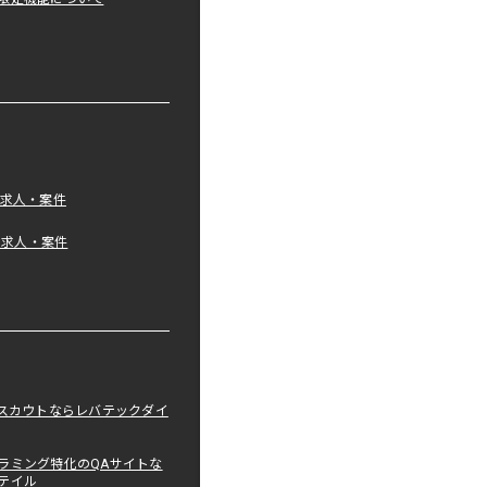
の求人・案件
tの求人・案件
職スカウトならレバテックダイ
ラミング特化のQAサイトな
テイル