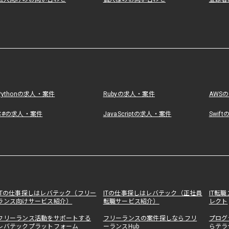
Pythonの求人・案件
Rubyの求人・案件
AWS
C#の求人・案件
JavaScriptの求人・案件
Swif
ITの仕事探しはレバテック（フリー
ITの仕事探しはレバテック（正社員
IT転
ランス向けサービス紹介）
転職サービス紹介）
レクト
フリーランス活動をサポートする
フリーランスの案件探しならフリ
プログ
レバテックプラットフォーム
ーランスHub
らテラ