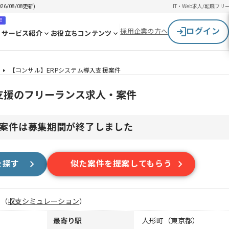
/08/08更新)
IT・Web求人/転職
フリ
！
ログイン
採用企業の方へ
サービス紹介
お役立ちコンテンツ
【コンサル】ERPシステム導入支援案件
支援のフリーランス求人・案件
案件は募集期間が終了しました
を探す
似た案件を提案してもらう
月
（
収支シミュレーション
）
最寄り駅
人形町（東京都）