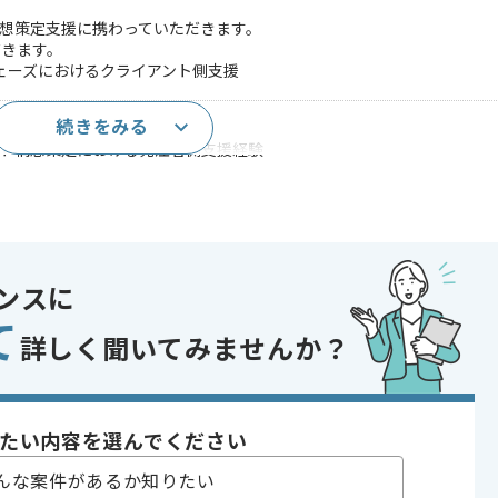
構想策定支援に携わっていただきます。
だきます。
フェーズにおけるクライアント側支援
続きをみる
クト構想策定経験
クト構想策定における発注者側支援経験
であれば申し込み可能なケースもございます！まずはお気軽にご相談ください！
ンスに
中 , 30代活躍中 , 長期プロジェクト
て
詳しく聞いてみませんか？
たい内容を選んでください
んな案件があるか知りたい
合がございます。