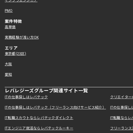
インフラエンジニア
PMO
案件特徴
高単価
実務経験が浅い方OK
エリア
東京都(23区)
大阪
愛知
レバレジーズグループ関連サイト一覧
ITの仕事探しはレバテック
クリエイター
ITの仕事探しはレバテック（フリーランス向けサービス紹介）
ITの仕事探
IT転職スカウトならレバテックダイレクト
IT転職なら
ITエンジニア就活ならレバテックルーキー
フリーランス