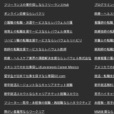
フリーランスの案件探しならフリーランスHub
プログラミン
オンライン診療ならレバクリ
医療・ヘルス
介護職の転職・派遣サービスならレバウェル介護
看護師の転職
保育士の転職支援サービスならレバウェル保育士
医療技師の転
リハビリ職の転職支援サービスならレバウェルリハビリ
栄養士の転職
医師の転職支援サービスならレバウェル医師
薬剤師の転職
医療・ヘルスケア業界の課題解決支援ならレバウェル株式会社
医療看護介護の
メキシコでのお仕事探しはLeverages Career Mexico
アメリカでのお仕事
留学生が日本で仕事を探すなら帰国GO.com
就活・転職支
新卒就活エージェントならキャリアチケット就職
新卒就活無料
新卒就活スカウトならキャリアチケット就職スカウト
若手ハイキャ
フリーター・既卒・未経験の就職・再就職ならハタラクティブ
未経験・若手
障がい者雇用ならワークリア
M&A支援な