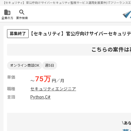
【セキュリティ】官公庁向けサイバーセキュリティ監視サービス運用支援案件| ITフリーランスエンジ
企業の方
案件検索
【セキュリティ】官公庁向けサイバーセキュリ
募集終了
こちらの案件は
オンライン商談OK
週5日
単価
75
万
〜
円／月
職種
セキュリティエンジニア
言語
Python
,
C#
あ