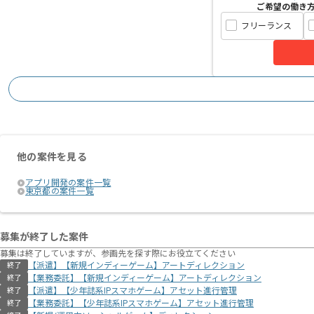
ご希望の働き
フリーランス
他の案件を見る
アプリ開発の案件一覧
東京都の案件一覧
募集が終了した案件
募集は終了していますが、参画先を探す際にお役立てください
【派遣】【新規インディーゲーム】アートディレクション
終了
【業務委託】【新規インディーゲーム】アートディレクション
終了
【派遣】【少年誌系IPスマホゲーム】アセット進行管理
終了
【業務委託】【少年誌系IPスマホゲーム】アセット進行管理
終了