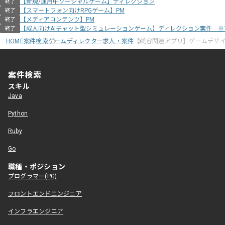
【新規/運用中ソーシャルゲーム】ディレクション
終了
【スマートフォン向けRPGゲーム】PM
終了
【メディアコンテンツ】PM
終了
【成人向けAIチャット型シミュレーションゲーム】ディレクション案件 
終了
HOME
案件検索
ゲームディレクター求人・案件
【美容関連アプリ】ゲームデザ
案件検索
スキル
Java
Python
Ruby
Go
職種・ポジション
プログラマー(PG)
フロントエンドエンジニア
インフラエンジニア