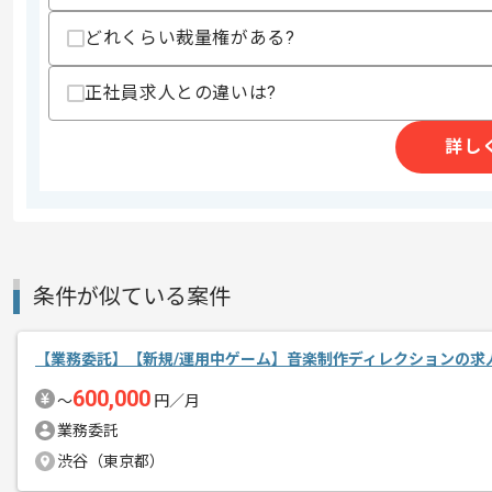
・ゲーミフィケーション要素を非ゲーム
・iOSアプリの開発プロジェクトにおけ
どれくらい裁量権がある?
・Pinterestなどを活用したムード
正社員求人との違いは?
スキルに不安がある方へ
上記に似た経験やスキルをお持ちであれば申
詳し
精算条件
有
精算・お支払い
精算基準時間
140時間〜180時間
支払いサイト
15日
条件が似ている案件
【業務委託】【新規/運用中ゲーム】音楽制作ディレクションの求
商談回数
1回
600,000
〜
円／月
その他募集要項
募集人数
1人
業務委託
作業開始日
2026/04/01
渋谷（東京都）