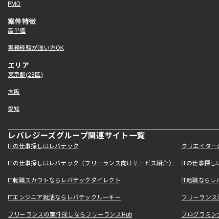
PMO
案件特徴
高単価
実務経験が浅い方OK
エリア
東京都(23区)
大阪
愛知
レバレジーズグループ関連サイト一覧
ITの仕事探しはレバテック
クリエイター
ITの仕事探しはレバテック（フリーランス向けサービス紹介）
ITの仕事探
IT転職スカウトならレバテックダイレクト
IT転職なら
ITエンジニア就活ならレバテックルーキー
フリーランス
フリーランスの案件探しならフリーランスHub
プログラミン