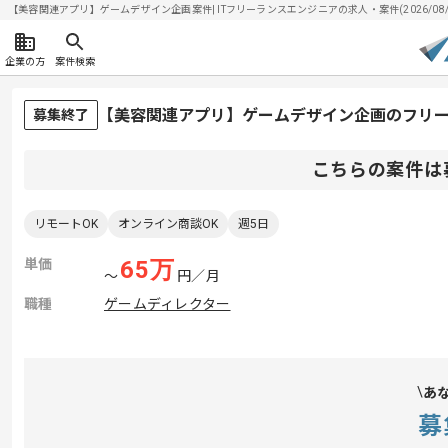
【美容関連アプリ】ゲームデザイン企画案件| ITフリーランスエンジニアの求人・案件(2026/08/
企業の方
案件検索
【美容関連アプリ】ゲームデザイン企画のフリ
募集終了
こちらの案件は
リモートOK
オンライン商談OK
週5日
単価
65
万
〜
円／月
職種
ゲームディレクター
あ
募