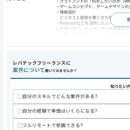
・クライアントの「何をしたいのか（Wh
・ゲームコンセプト、ゲームデザインの
・情報設計
ビジネスと開発を繋ぐ立ち位置で実装
・Pinterestなどを活用したムード
・デザイナー、エンジニアへの具体的な
・必要に応じたチームメンバーの提案構
この案件のポイント
業務内容
アプリ開発 , ネイティ
特徴
長期プロジェクト , 急
レバテックフリーランスに
案件について
聞いてみませんか？
求めるスキル
知りたい
スキル
・ソーシャルゲームのディレクション経
・収益設計の経験
自分のスキルでどんな案件がある?
・PRDの作成経験またはビジネス要件
・デザイナーやエンジニアへのディレク
自分の経験で単価はいくらになる?
・クライアントの意図を汲み取り世界観
歓迎スキル
フルリモートで参画できる?
・ヘルスケアや美容及びウェルネス領域