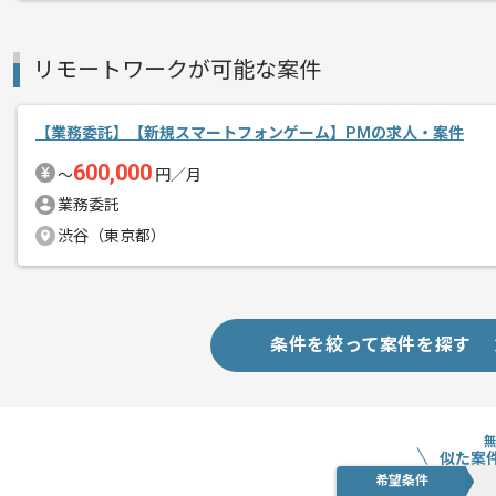
Webサービスを中心に受託開発だけで
エージェントからのコ
リモートワークが可能な案件
メント
基本的にはフルリモートでの作業を見込
【業務委託】【新規スマートフォンゲーム】PMの求人・案件
600,000
〜
円／月
業務委託
渋谷（東京都）
条件を絞って案件を探す
似た案
希望条件