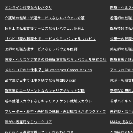
オンライン診療ならレバクリ
医療・ヘルス
介護職の転職・派遣サービスならレバウェル介護
看護師の転職
保育士の転職支援サービスならレバウェル保育士
医療技師の転
リハビリ職の転職支援サービスならレバウェルリハビリ
栄養士の転職
医師の転職支援サービスならレバウェル医師
薬剤師の転職
医療・ヘルスケア業界の課題解決支援ならレバウェル株式会社
医療看護介護の
メキシコでのお仕事探しはLeverages Career Mexico
アメリカでのお仕事
留学生が日本で仕事を探すなら帰国GO.com
就活・転職支
新卒就活エージェントならキャリアチケット就職
新卒就活無料
新卒就活スカウトならキャリアチケット就職スカウト
若手ハイキャ
フリーター・既卒・未経験の就職・再就職ならハタラクティブ
未経験・若手
障がい者雇用ならワークリア
M&A支援な
らくらく入退院支援システムならわんコネ
AI面接ならNAL