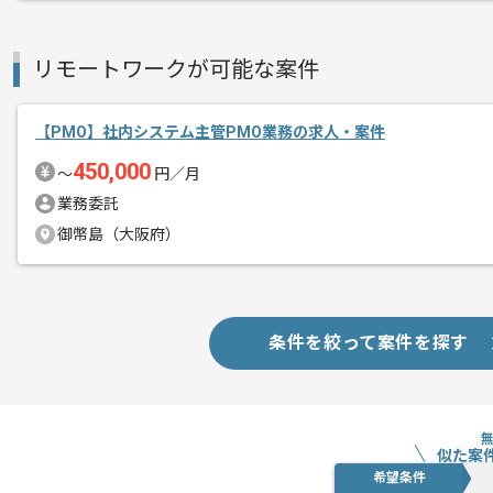
新しいアイディアや技術を積極的に導入
経験豊富なメンバーと成長が出来る環境
リモートワークが可能な案件
スキルアップされたい方、長期的に参画
基本的には一部リモート作業を見込んで
【PMO】社内システム主管PMO業務の求人・案件
450,000
〜
円／月
業務委託
御幣島（大阪府）
条件を絞って案件を探す
似た案
希望条件