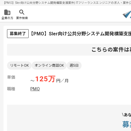
【PMO】SIer向け公共分野システム開発構築支援案件| ITフリーランスエンジニアの求人・案件(202
企業の方
案件検索
【PMO】SIer向け公共分野システム開発構築
募集終了
こちらの案件は
リモートOK
オンライン商談OK
週5日
単価
125
万
〜
円／月
職種
PMO
あ
募