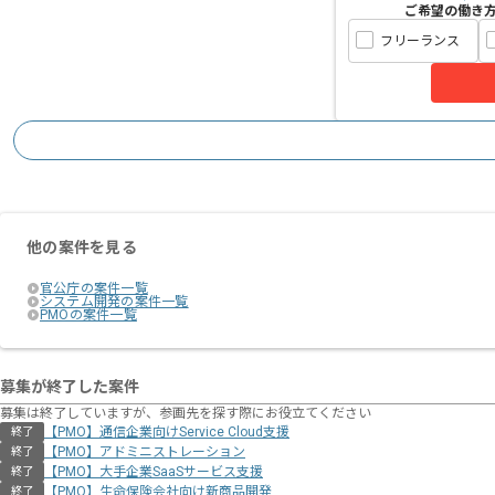
ご希望の働き
フリーランス
他の案件を見る
官公庁の案件一覧
システム開発の案件一覧
PMOの案件一覧
募集が終了した案件
募集は終了していますが、参画先を探す際にお役立てください
【PMO】通信企業向けService Cloud支援
終了
【PMO】アドミニストレーション
終了
【PMO】大手企業SaaSサービス支援
終了
【PMO】生命保険会社向け新商品開発
終了