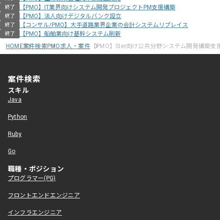
【PMO】IT業界向けシステム開発プロジェクトPM支援構築
終了
【PMO】法人向けデジタルバンク設立
終了
【コンサル/PMO】大手道路業界企業の会計システムリプレイス
終了
【PMO】船舶業向け基幹システム刷新
終了
HOME
案件検索
PMO求人・案件
【PMO】SIer向け公共分野システム開発構築支
案件検索
スキル
Java
Python
Ruby
Go
職種・ポジション
プログラマー(PG)
フロントエンドエンジニア
インフラエンジニア