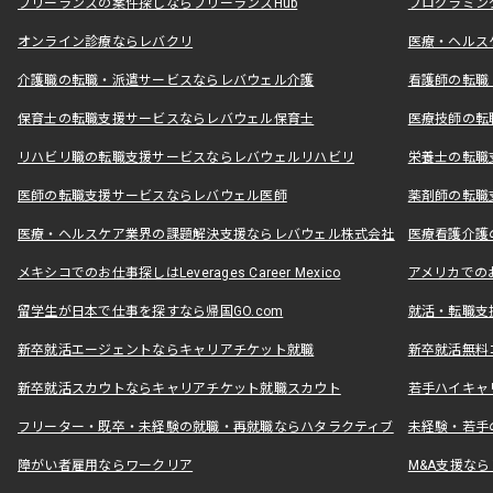
フリーランスの案件探しならフリーランスHub
プログラミン
オンライン診療ならレバクリ
医療・ヘルス
介護職の転職・派遣サービスならレバウェル介護
看護師の転職
保育士の転職支援サービスならレバウェル保育士
医療技師の転
リハビリ職の転職支援サービスならレバウェルリハビリ
栄養士の転職
医師の転職支援サービスならレバウェル医師
薬剤師の転職
医療・ヘルスケア業界の課題解決支援ならレバウェル株式会社
医療看護介護の
メキシコでのお仕事探しはLeverages Career Mexico
アメリカでのお仕事
留学生が日本で仕事を探すなら帰国GO.com
就活・転職支
新卒就活エージェントならキャリアチケット就職
新卒就活無料
新卒就活スカウトならキャリアチケット就職スカウト
若手ハイキャ
フリーター・既卒・未経験の就職・再就職ならハタラクティブ
未経験・若手
障がい者雇用ならワークリア
M&A支援な