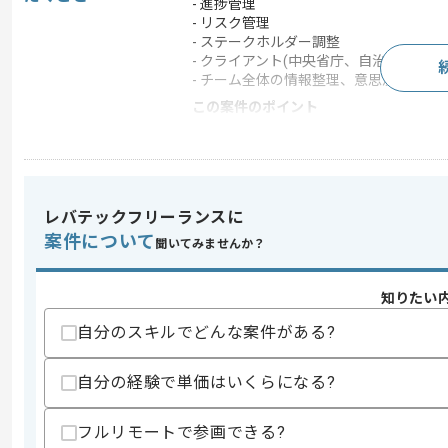
- 進捗管理
- リスク管理
- ステークホルダー調整
- クライアント(中央省庁、自治体、公共
- チーム全体の情報整理、意思決定支援
この案件のポイント
業界
官公庁
業務内容
ベンダーコントロール 
特徴
参画実績あり , 20代活躍
レバテックフリーランスに
案件について
聞いてみませんか？
求めるスキル
スキル
知りたい
・システム開発プロジェクトへの参画経験
・PMO経験(3年以上)
自分のスキルでどんな案件がある?
・100名以上のチームまたは予算10億
・クライアント折衝経験(1年以上)
・システム基盤知見
自分の経験で単価はいくらになる?
・システム開発ライフサイクル全体の知
・ExcelやPowerPoint等を用いた
フルリモートで参画できる?
歓迎スキル