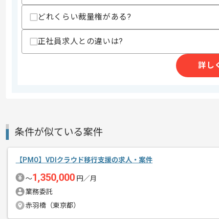
・PMPの資格保有
どれくらい裁量権がある?
スキルに不安がある方へ
正社員求人との違いは?
上記に似た経験やスキルをお持ちであれば申
詳し
商談回数
2回
その他募集要項
募集人数
2人
作業開始日
2026/05/01
条件が似ている案件
レバテックでの実績がある企業の案件で
【PMO】VDIクラウド移行支援の求人・案件
エージェントからのコ
メント
1,350,000
〜
円／月
PMOの経験を活かすことができます。
業務委託
複数案件を保有している企業ですので、
赤羽橋（東京都）
ご経験と実績に応じて別案件のご提案も