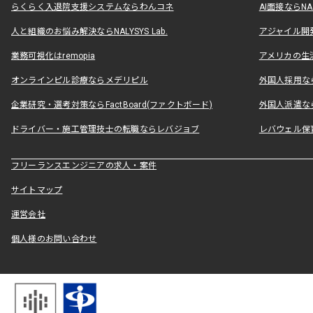
らくらく入退院支援システムならわんコネ
AI面接ならNAL
人と組織のお悩み解決ならNALYSYS Lab.
アジャイル開発なら
業務可視化はremopia
アメリカの生活
オンラインピル診療ならメデリピル
外国人採用ならLe
企業研究・選考対策ならFactBoard(ファクトボード)
外国人派遣なら
ドライバー・施工管理技士の転職ならレバジョブ
レバウェル保
フリーランスエンジニアの求人・案件
サイトマップ
運営会社
個人様のお問い合わせ