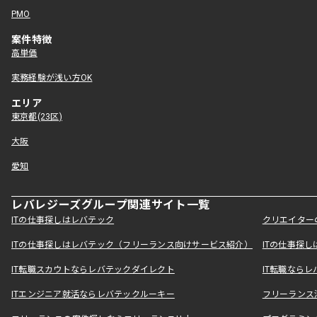
PMO
案件特徴
高単価
実務経験が浅い方OK
エリア
東京都(23区)
大阪
愛知
レバレジーズグループ関連サイト一覧
ITの仕事探しはレバテック
クリエイター
ITの仕事探しはレバテック（フリーランス向けサービス紹介）
ITの仕事探
IT転職スカウトならレバテックダイレクト
IT転職なら
ITエンジニア就活ならレバテックルーキー
フリーランス