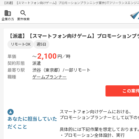
【派遣】【スマートフォン向けゲーム】プロモーションプランニング案件| ITフリーランスエンジニアの求
企業の方
案件検索
【派遣】【スマートフォン向けゲーム】プロモーションプ
リモートOK
週5日
2,100
単価
〜
円／時
契約形態
派遣
最寄り駅
渋谷（東京都）/一部リモート
職種
ゲームプランナー
この案
スマートフォン向けゲームにおける、
プロモーションプランナーとして以下の
あなたに担当していた
だくこと
具体的には下記作業を想定しております
・プロモーション全体設計、実行