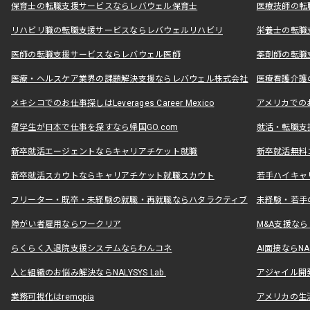
保育士の転職支援サービスならレバウェル保育士
医療技師の転
リハビリ職の転職支援サービスならレバウェルリハビリ
栄養士の転職
医師の転職支援サービスならレバウェル医師
薬剤師の転職
医療・ヘルスケア業界の課題解決支援ならレバウェル株式会社
医療看護介護の
メキシコでのお仕事探しはLeverages Career Mexico
アメリカでのお仕事
留学生が日本で仕事を探すなら帰国GO.com
就活・転職支
新卒就活エージェントならキャリアチケット就職
新卒就活無料
新卒就活スカウトならキャリアチケット就職スカウト
若手ハイキャ
フリーター・既卒・未経験の就職・再就職ならハタラクティブ
未経験・若手
障がい者雇用ならワークリア
M&A支援な
らくらく入退院支援システムならわんコネ
AI面接ならNAL
人と組織のお悩み解決ならNALYSYS Lab.
アジャイル開発なら
業務可視化はremopia
アメリカの生活