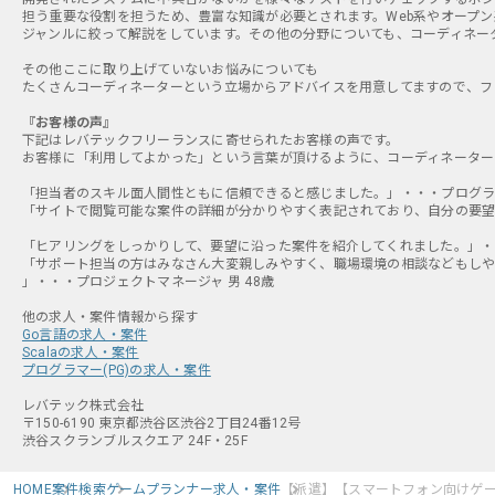
担う重要な役割を担うため、豊富な知識が必要とされます。Web系やオープ
ジャンルに絞って解説をしています。その他の分野についても、コーディネー
その他ここに取り上げていないお悩みについても
たくさんコーディネーターという立場からアドバイスを用意してますので、フ
『お客様の声』
下記はレバテックフリーランスに寄せられたお客様の声です。
お客様に「利用してよかった」という言葉が頂けるように、コーディネーター
「担当者のスキル面人間性ともに信頼できると感じました。」・・・プログラマ
「サイトで閲覧可能な案件の詳細が分かりやすく表記されており、自分の要望と
「ヒアリングをしっかりして、要望に沿った案件を紹介してくれました。」・・
「サポート担当の方はみなさん大変親しみやすく、職場環境の相談などもしや
」・・・プロジェクトマネージャ 男 48歳
Go言語の求人・案件
Scalaの求人・案件
プログラマー(PG)の求人・案件
レバテック株式会社
〒150-6190 東京都渋谷区渋谷2丁目24番12号
渋谷スクランブルスクエア 24F・25F
HOME
案件検索
ゲームプランナー求人・案件
【派遣】【スマートフォン向けゲ