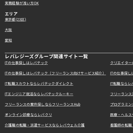
実務経験が浅い方OK
エリア
東京都(23区)
大阪
愛知
レバレジーズグループ関連サイト一覧
ITの仕事探しはレバテック
クリエイター
ITの仕事探しはレバテック（フリーランス向けサービス紹介）
ITの仕事探
IT転職スカウトならレバテックダイレクト
IT転職なら
ITエンジニア就活ならレバテックルーキー
フリーランス
フリーランスの案件探しならフリーランスHub
プログラミン
オンライン診療ならレバクリ
医療・ヘルス
介護職の転職・派遣サービスならレバウェル介護
看護師の転職