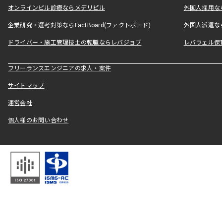
オンラインピル診療ならメデリピル
外国人採用ならLe
企業研究・選考対策ならFactBoard(ファクトボード)
外国人派遣なら
ドライバー・施工管理技士の転職ならレバジョブ
レバウェル保
フリーランスエンジニアの求人・案件
サイトマップ
運営会社
個人様のお問い合わせ