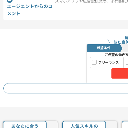
スマホアプリや広告配信業等、多角的に
エージェントからのコ
大手コンテンツプロバイダ企業での募集
メント
ゲーム領域については美少女系ゲームを
技術への好奇心が強く、成長意欲の高い
周囲と協力しながら、自主的に動ける方
似た案
希望条件
非常にご満足いただける環境かと思いま
ご希望の働き
フリーランス