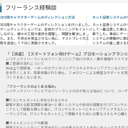
フリーランス経験談
3DS用キャラクターゲームのディレクション方法
ネット証券システムの
3DS用キャラクターゲームのディレクションを行いました。
ネット証券システムの
ゲームディレクションでは、全体のプランニングをイメージ
して一番注意した事は
しながら、個々の工程の進捗を調整し、問題を解決しまし
事でした。事前にデー
た。また、不具合を発生させない為に、テストプレイの工
システムの稼動中に新
程を追加して十分に実施させました。
システムの差し替えを
『【派遣】【スマートフォン向けゲーム】プロモーションプラン
■ご登録の流れについて
Web上で登録後、一対一のカウンセリングでスキルやキャリアプランなどの
全を尽くします。見事参画された後も、フォロワーによる綿密なサポートを実
づくりをおこないます。
『フリーランスのよくある悩み』
レバテックフリーランスではフリーランスの方が抱える悩みについて、コーデ
■ITコンサルタントに求められるスキル
顧客が抱える経営課題を解決へと導くシステムや技術の提案を行うITコンサル
ニアとして経験を積んだ後に、ITコンサルタントへとキャリアアップすると
ーランスでは、ITコンサルタントとして稼動するために必要なスキルや心構
■テストエンジニアの業務
開発されたシステムに不具合がないかを様々なテストを行いチェックするポジ