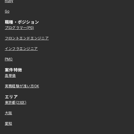
Ruby
Go
職種・ポジション
プログラマー(PG)
フロントエンドエンジニア
インフラエンジニア
PMO
案件特徴
高単価
実務経験が浅い方OK
エリア
東京都(23区)
大阪
愛知