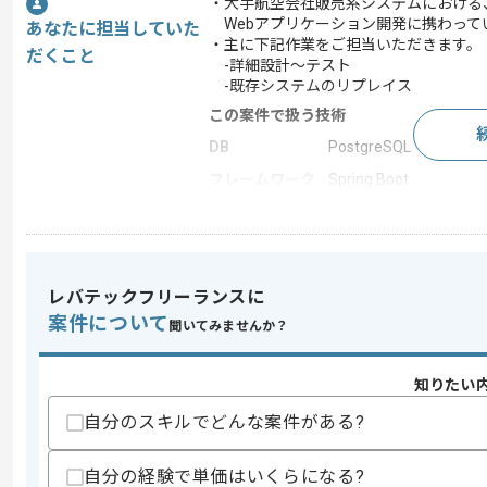
・大手航空会社販売系システムにおける
Webアプリケーション開発に携わって
あなたに担当していた
・主に下記作業をご担当いただきます。
だくこと
-詳細設計～テスト
-既存システムのリプレイス
この案件で扱う技術
DB
PostgreSQL
フレームワーク
Spring Boot
統合開発環境
Eclipse
この案件のポイント
業務内容
追加開発 , システム開
レバテックフリーランスに
特徴
30代活躍中 , 急募
案件について
聞いてみませんか？
知りたい
求めるスキル
スキル
自分のスキルでどんな案件がある?
・Javaを用いた開発実務経験（5年以上
・下記いずれかを使用した開発経験
Spring Boot, HTML, Thymeleaf, Postg
自分の経験で単価はいくらになる?
・Eclipseを用いた開発経験