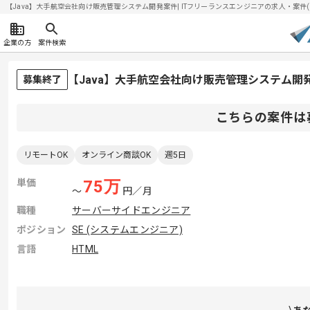
【Java】大手航空会社向け販売管理システム開発案件| ITフリーランスエンジニアの求人・案件(202
企業の方
案件検索
【Java】大手航空会社向け販売管理システム
募集終了
こちらの案件は
リモートOK
オンライン商談OK
週5日
単価
75
万
〜
円／月
職種
サーバーサイドエンジニア
ポジション
SE (システムエンジニア)
言語
HTML