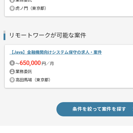
業務委託
作業開始日
2020/12/01
虎ノ門（東京都）
Javaを用いた開発経験を活かせる現場
リモートワークが可能な案件
エージェントからのコ
認証、認可、セッション管理等機能のリ
メント
知識をお持ちの方にオススメの案件でご
【Java】金融機関向けシステム保守の求人・案件
650,000
〜
円／月
チーム開発となります為、
業務委託
自主的に作業に取り組んでいただける方
高田馬場（東京都）
条件を絞って案件を探す