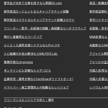
留学生が日本で仕事を探すなら帰国GO.com
就活・転職支
新卒就活エージェントならキャリアチケット就職
新卒就活無料
新卒就活スカウトならキャリアチケット就職スカウト
若手ハイキャ
フリーター・既卒・未経験の就職・再就職ならハタラクティブ
未経験・若手
障がい者雇用ならワークリア
M&A支援な
らくらく入退院支援システムならわんコネ
AI面接ならNAL
人と組織のお悩み解決ならNALYSYS Lab.
アジャイル開発なら
業務可視化はremopia
アメリカの生活
オンラインピル診療ならメデリピル
外国人採用ならLe
企業研究・選考対策ならFactBoard(ファクトボード)
外国人派遣なら
ドライバー・施工管理技士の転職ならレバジョブ
レバウェル保
フリーランスエンジニアの求人・案件