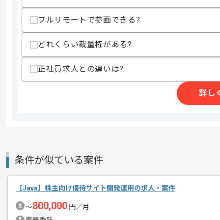
・Spring Securityを使用した認証認可
フルリモートで参画できる?
歓迎スキル
・NEC oneloginの使用又は実装経験
どれくらい裁量権がある?
・シングルサインオンを使用した実装経
・AWS環境における開発経験
正社員求人との違いは?
スキルに不安がある方へ
上記に似た経験やスキルをお持ちであれば申
詳し
精算条件
有
精算・お支払い
精算基準時間
150時間〜190時間
条件が似ている案件
支払いサイト
15日
【Java】株主向け優待サイト開発運用の求人・案件
商談回数
1回
800,000
〜
円／月
その他募集要項
募集人数
1人