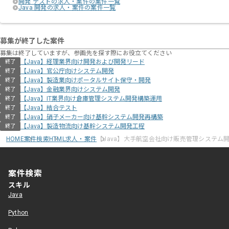
開発 テストの求人・案件の案件一覧
Java 開発の求人・案件の案件一覧
募集が終了した案件
募集は終了していますが、参画先を探す際にお役立てください
【Java】経理業界向け開発および開発リード
終了
【Java】官公庁向けシステム開発
終了
【Java】製造業向けポータルサイト保守・開発
終了
【Java】金融業界向けシステム開発
終了
【Java】IT業界向け倉庫管理システム開発構築運用
終了
【Java】結合テスト
終了
【Java】硝子メーカー向け基幹システム開発再構築
終了
【Java】製造物流向け基幹システム開発工程
終了
HOME
案件検索
HTML求人・案件
【Java】大手航空会社向け販売管理システム
案件検索
スキル
Java
Python