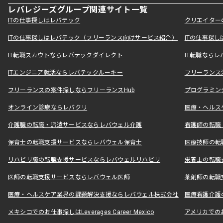
レバレジーズグループ関連サイト一覧
ITの仕事探しはレバテック
クリエイター
ITの仕事探しはレバテック（フリーランス向けサービス紹介）
ITの仕事探
IT転職スカウトならレバテックダイレクト
IT転職なら
ITエンジニア就活ならレバテックルーキー
フリーランス
フリーランスの案件探しならフリーランスHub
プログラミン
オンライン診療ならレバクリ
医療・ヘルス
介護職の転職・派遣サービスならレバウェル介護
看護師の転職
保育士の転職支援サービスならレバウェル保育士
医療技師の転
リハビリ職の転職支援サービスならレバウェルリハビリ
栄養士の転職
医師の転職支援サービスならレバウェル医師
薬剤師の転職
医療・ヘルスケア業界の課題解決支援ならレバウェル株式会社
医療看護介護の
メキシコでのお仕事探しはLeverages Career Mexico
アメリカでのお仕事