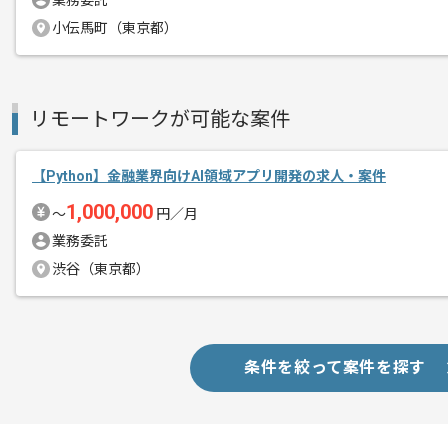
業務委託
小伝馬町（東京都）
開発に集中できる環境でありながら、フ
エージェントからのコ
また稼働も安定しており、予定作業時間
メント
リモートワークが可能な案件
また不動産×ITの領域で急成長を遂げな
基幹業務システムを皮切りにDXの領域
【Python】金融業界向けAI領域アプリ開発の求人・案件
1,000,000
〜
円／月
業務委託
渋谷（東京都）
条件を絞って案件を探す