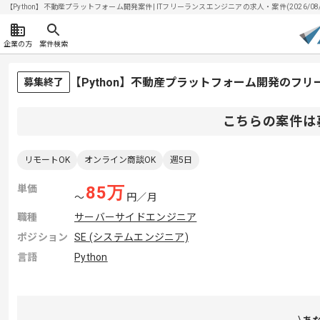
【Python】不動産プラットフォーム開発案件| ITフリーランスエンジニアの求人・案件(2026/08/
企業の方
案件検索
【Python】不動産プラットフォーム開発のフ
募集終了
こちらの案件は
リモートOK
オンライン商談OK
週5日
単価
85
万
〜
円／月
職種
サーバーサイドエンジニア
ポジション
SE (システムエンジニア)
言語
Python