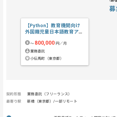
あ
募
【Python】教育機関向け
外国籍児童日本語教育アプ
リ開発の求人・案件
800,000
〜
円／月
業務委託
小伝馬町（東京都）
契約形態
業務委託（フリーランス）
最寄り駅
新橋（東京都）/一部リモート