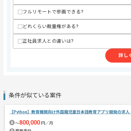
・WEBシステム開発経験
・不動産テックへの興味
フルリモートで参画できる?
・スクラム開発経験
どれくらい裁量権がある?
スキルに不安がある方へ
上記に似た経験やスキルをお持ちであれば申
正社員求人との違いは?
詳し
精算条件
有
精算・お支払い
精算基準時間
140時間〜180時間
支払いサイト
15日
条件が似ている案件
商談回数
1回
その他募集要項
募集人数
2人
【Python】教育機関向け外国籍児童日本語教育アプリ開発の求人
作業開始日
2020/12/01
800,000
〜
円／月