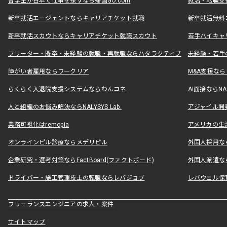
留学生が日本で仕事を探すなら帰国GO.com
就活・転職支
新卒就活エージェントならキャリアチケット就職
新卒就活無料
新卒就活スカウトならキャリアチケット就職スカウト
若手ハイキャ
フリーター・既卒・未経験の就職・再就職ならハタラクティブ
未経験・若手
障がい者雇用ならワークリア
M&A支援な
らくらく入退院支援システムならわんコネ
AI面接ならNAL
人と組織のお悩み解決ならNALYSYS Lab.
アジャイル開発なら
業務可視化はremopia
アメリカの生活
オンラインピル診療ならメデリピル
外国人採用ならLe
企業研究・選考対策ならFactBoard(ファクトボード)
外国人派遣なら
ドライバー・施工管理技士の転職ならレバジョブ
レバウェル保
フリーランスエンジニアの求人・案件
サイトマップ