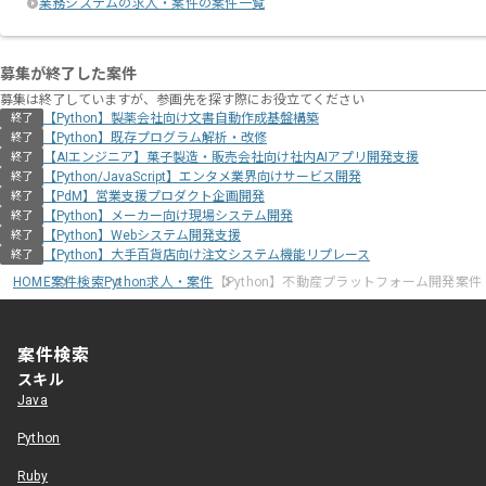
業務システムの求人・案件の案件一覧
募集が終了した案件
募集は終了していますが、参画先を探す際にお役立てください
【Python】製薬会社向け文書自動作成基盤構築
終了
【Python】既存プログラム解析・改修
終了
【AIエンジニア】菓子製造・販売会社向け社内AIアプリ開発支援
終了
【Python/JavaScript】エンタメ業界向けサービス開発
終了
【PdM】営業支援プロダクト企画開発
終了
【Python】メーカー向け現場システム開発
終了
【Python】Webシステム開発支援
終了
【Python】大手百貨店向け注文システム機能リプレース
終了
HOME
案件検索
Python求人・案件
【Python】不動産プラットフォーム開発案件
案件検索
スキル
Java
Python
Ruby