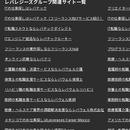
レバレジーズグループ関連サイト一覧
ITの仕事探しはレバテック
クリエイター
ITの仕事探しはレバテック（フリーランス向けサービス紹介）
ITの仕事探
IT転職スカウトならレバテックダイレクト
IT転職なら
ITエンジニア就活ならレバテックルーキー
フリーランス
フリーランスの案件探しならフリーランスHub
プログラミン
オンライン診療ならレバクリ
医療・ヘルス
介護職の転職・派遣サービスならレバウェル介護
看護師の転職
保育士の転職支援サービスならレバウェル保育士
医療技師の転
リハビリ職の転職支援サービスならレバウェルリハビリ
栄養士の転職
医師の転職支援サービスならレバウェル医師
薬剤師の転職
医療・ヘルスケア業界の課題解決支援ならレバウェル株式会社
医療看護介護の
メキシコでのお仕事探しはLeverages Career Mexico
アメリカでのお仕事