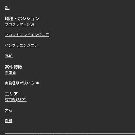
Go
職種・ポジション
プログラマー(PG)
フロントエンドエンジニア
インフラエンジニア
PMO
案件特徴
高単価
実務経験が浅い方OK
エリア
東京都(23区)
大阪
愛知