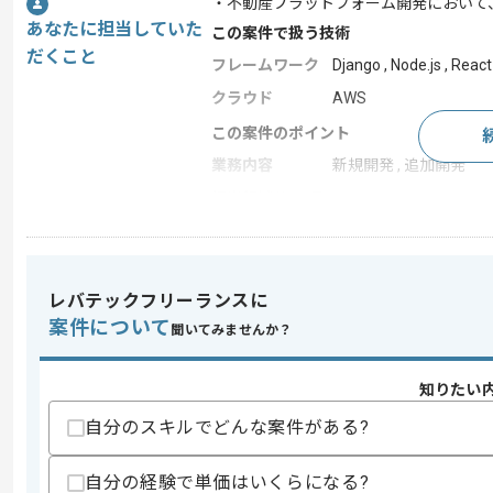
・不動産プラットフォーム開発において
あなたに担当していた
この案件で扱う技術
だくこと
フレームワーク
Django , Node.js , React
クラウド
AWS
この案件のポイント
業務内容
新規開発 , 追加開発
担当領域/システ
クラウドサービス
ム
特徴
長期プロジェクト , 新技
レバテックフリーランスに
案件について
聞いてみませんか？
求めるスキル
スキル
・Pythonを用いた開発経験2年以上
・Djangoを用いた開発経験
知りたい
歓迎スキル
自分のスキルでどんな案件がある?
・AWSの利用経験
・REST APIの開発経験
自分の経験で単価はいくらになる?
・Reactを用いた開発経験