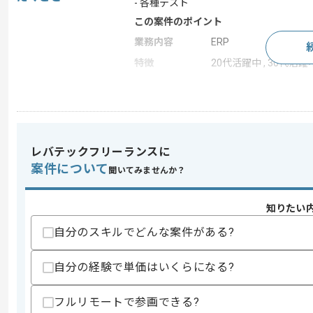
- 各種テスト
この案件のポイント
業務内容
ERP
特徴
20代活躍中 , 30代活躍
求めるスキル
スキル
・データ移行とシステム移行及び業務移
・移行リード経験
レバテックフリーランスに
・SAP知見
案件について
聞いてみませんか？
スキルに不安がある方へ
上記に似た経験やスキルをお持ちであれば申
知りたい
自分のスキルでどんな案件がある?
商談回数
1回
自分の経験で単価はいくらになる?
その他募集要項
募集人数
1人
フルリモートで参画できる?
作業開始日
2026/05/01