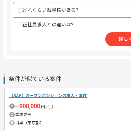
どれくらい裁量権がある?
SAPの経験を活かすことができます。
正社員求人との違いは?
エージェントからのコ
複数案件を保有している企業ですので、
メント
ご経験と実績に応じて別案件のご提案も
詳し
新しいアイディアや技術を積極的に導入
経験豊富なメンバーと成長が出来る環境
スキルアップされたい方、長期的に参画
基本的には一部リモート作業を見込んで
条件が似ている案件
【SAP】オープンポジションの求人・案件
900,000
〜
円／月
業務委託
目黒（東京都）