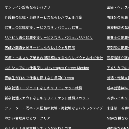
オンライン診療ならレバクリ
医療・ヘルス
介護職の転職・派遣サービスならレバウェル介護
看護師の転職
保育士の転職支援サービスならレバウェル保育士
医療技師の転
リハビリ職の転職支援サービスならレバウェルリハビリ
栄養士の転職
医師の転職支援サービスならレバウェル医師
薬剤師の転職
医療・ヘルスケア業界の課題解決支援ならレバウェル株式会社
医療看護介護の
メキシコでのお仕事探しはLeverages Career Mexico
アメリカでのお仕事
留学生が日本で仕事を探すなら帰国GO.com
就活・転職支
新卒就活エージェントならキャリアチケット就職
新卒就活無料
新卒就活スカウトならキャリアチケット就職スカウト
若手ハイキャ
フリーター・既卒・未経験の就職・再就職ならハタラクティブ
未経験・若手
障がい者雇用ならワークリア
M&A支援な
らくらく入退院支援システムならわんコネ
AI面接ならNAL