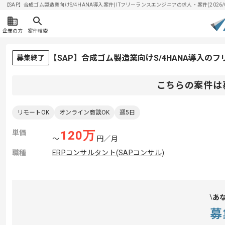
【SAP】合成ゴム製造業向けS/4HANA導入案件| ITフリーランスエンジニアの求人・案件(2026/0
企業の方
案件検索
【SAP】合成ゴム製造業向けS/4HANA導入の
募集終了
こちらの案件は
リモートOK
オンライン商談OK
週5日
単価
120
万
〜
円／月
職種
ERPコンサルタント(SAPコンサル)
あ
募