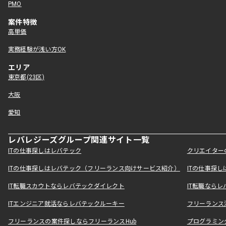
PMO
案件特徴
高単価
実務経験が浅い方OK
エリア
東京都(23区)
大阪
愛知
レバレジーズグループ関連サイト一覧
ITの仕事探しはレバテック
クリエイター
ITの仕事探しはレバテック（フリーランス向けサービス紹介）
ITの仕事探
IT転職スカウトならレバテックダイレクト
IT転職なら
ITエンジニア就活ならレバテックルーキー
フリーランス
フリーランスの案件探しならフリーランスHub
プログラミン