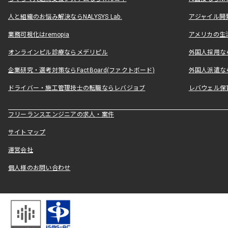
人と組織のお悩み解決ならNALYSYS Lab.
アジャイル開発なら
業務可視化はremopia
アメリカの生活
オンラインピル診療ならメデリピル
外国人採用ならLe
企業研究・選考対策ならFactBoard(ファクトボード)
外国人派遣なら
ドライバー・施工管理技士の転職ならレバジョブ
レバウェル保
フリーランスエンジニアの求人・案件
サイトマップ
運営会社
個人様のお問い合わせ