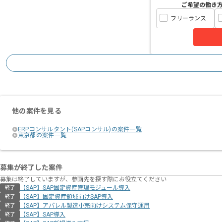
ご希望の働き
フリーランス
他の案件を見る
ERPコンサルタント(SAPコンサル)の案件一覧
東京都の案件一覧
募集が終了した案件
募集は終了していますが、参画先を探す際にお役立てください
【SAP】SAP固定資産管理モジュール導入
終了
【SAP】固定資産領域向けSAP導入
終了
【SAP】アパレル製造小売向けシステム保守運用
終了
【SAP】SAP導入
終了