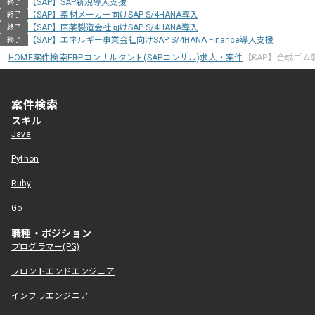
【SAP】SAP新規導入支援
終了
【SAP】素材メーカー向けSAP S/4HANA導入
終了
【SAP】医薬製造会社向けSAP S/4HANA導入
終了
【SAP】エネルギー事業会社向けSAP S/4HANA Finance導入支援
終了
HOME
案件検索
ERPコンサルタント(SAPコンサル)求人・案件
【SAP】合成ゴム
案件検索
スキル
Java
Python
Ruby
Go
職種・ポジション
プログラマー(PG)
フロントエンドエンジニア
インフラエンジニア