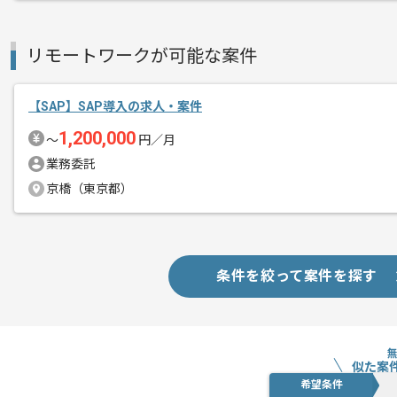
リモートワークが可能な案件
【SAP】SAP導入の求人・案件
1,200,000
〜
円／月
業務委託
京橋（東京都）
条件を絞って案件を探す
似た案
希望条件