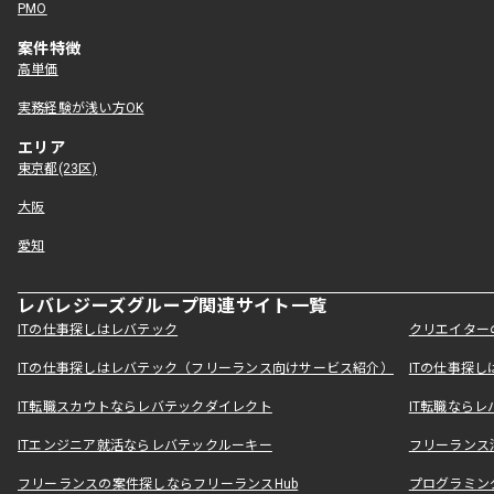
PMO
案件特徴
高単価
実務経験が浅い方OK
エリア
東京都(23区)
大阪
愛知
レバレジーズグループ関連サイト一覧
ITの仕事探しはレバテック
クリエイター
ITの仕事探しはレバテック（フリーランス向けサービス紹介）
ITの仕事探
IT転職スカウトならレバテックダイレクト
IT転職なら
ITエンジニア就活ならレバテックルーキー
フリーランス
フリーランスの案件探しならフリーランスHub
プログラミン