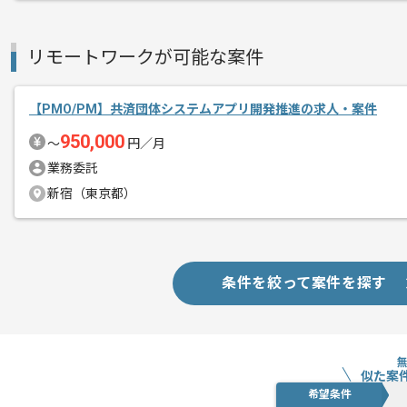
リモートワークが可能な案件
【PMO/PM】共済団体システムアプリ開発推進の求人・案件
950,000
〜
円／月
業務委託
新宿（東京都）
条件を絞って案件を探す
似た案
希望条件