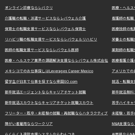
オンライン診療ならレバクリ
医療・ヘルス
介護職の転職・派遣サービスならレバウェル介護
看護師の転職
保育士の転職支援サービスならレバウェル保育士
医療技師の転
リハビリ職の転職支援サービスならレバウェルリハビリ
栄養士の転職
医師の転職支援サービスならレバウェル医師
薬剤師の転職
医療・ヘルスケア業界の課題解決支援ならレバウェル株式会社
医療看護介護の
メキシコでのお仕事探しはLeverages Career Mexico
アメリカでのお仕事
留学生が日本で仕事を探すなら帰国GO.com
就活・転職支
新卒就活エージェントならキャリアチケット就職
新卒就活無料
新卒就活スカウトならキャリアチケット就職スカウト
若手ハイキャ
フリーター・既卒・未経験の就職・再就職ならハタラクティブ
未経験・若手
障がい者雇用ならワークリア
M&A支援な
らくらく入退院支援システムならわんコネ
AI面接ならNAL