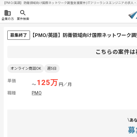
【PMO/英語】防衛領域向け国際ネットワーク調整支援案件| ITフリーランスエンジニアの求人・案件(
企業の方
案件検索
【PMO/英語】防衛領域向け国際ネットワーク
募集終了
こちらの案件は
オンライン商談OK
週5日
単価
125
万
〜
円／月
職種
PMO
あ
募