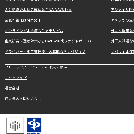
人と組織のお悩み解決ならNALYSYS Lab.
アジャイル開発なら
業務可視化はremopia
アメリカの生活
オンラインピル診療ならメデリピル
外国人採用ならLe
企業研究・選考対策ならFactBoard(ファクトボード)
外国人派遣なら
ドライバー・施工管理技士の転職ならレバジョブ
レバウェル保
フリーランスエンジニアの求人・案件
サイトマップ
運営会社
個人様のお問い合わせ