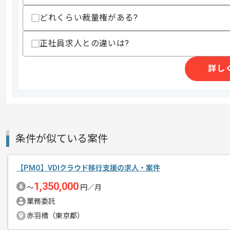
どれくらい裁量権がある?
正社員求人との違いは?
商談回数
2回
その他募集要項
募集人数
1人
詳し
作業開始日
2026/04/01
レバテックでの実績がある企業の案件で
エージェントからのコ
条件が似ている案件
メント
PMOの経験を活かすことができます。
複数案件を保有している企業ですので、
【PMO】VDIクラウド移行支援の求人・案件
ご経験と実績に応じて別案件のご提案も
1,350,000
〜
円／月
新しいアイディアや技術を積極的に導入
業務委託
経験豊富なメンバーと成長が出来る環境
赤羽橋（東京都）
スキルアップされたい方、長期的に参画