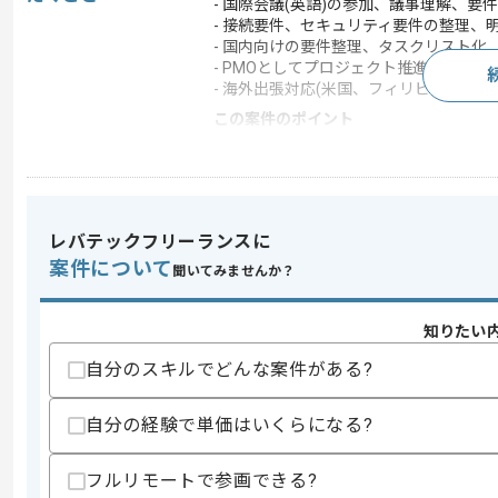
- 国際会議(英語)の参加、議事理解、要
- 接続要件、セキュリティ要件の整理、
- 国内向けの要件整理、タスクリスト化
- PMOとしてプロジェクト推進補佐
- 海外出張対応(米国、フィリピンなど)
この案件のポイント
業務内容
ベンダーコントロール
特徴
参画実績あり , 20代活躍
レバテックフリーランスに
案件について
求めるスキル
聞いてみませんか？
スキル
・英語を用いた実務経験
・ネットワークやITの基礎知見
知りたい
・PMO経験
・コンサルファームへの参画経験
自分のスキルでどんな案件がある?
歓迎スキル
自分の経験で単価はいくらになる?
・防衛領域の知見
スキルに不安がある方へ
フルリモートで参画できる?
上記に似た経験やスキルをお持ちであれば申