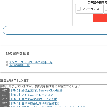
ご希望の働き
フリーランス
他の案件を見る
ベンダーコントロールの案件一覧
PMOの案件一覧
募集が終了した案件
募集は終了していますが、参画先を探す際にお役立てください
【PMO】通信企業向けService Cloud支援
終了
【PMO】アドミニストレーション
終了
【PMO】大手企業SaaSサービス支援
終了
【PMO】生命保険会社向け新商品開発
終了