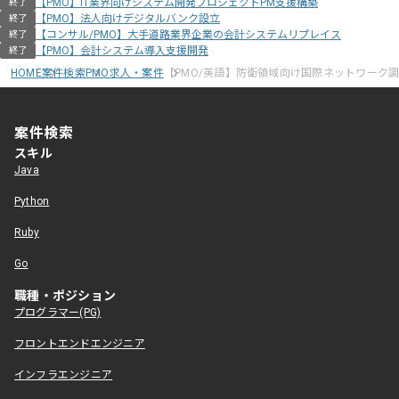
【PMO】IT業界向けシステム開発プロジェクトPM支援構築
終了
【PMO】法人向けデジタルバンク設立
終了
【コンサル/PMO】大手道路業界企業の会計システムリプレイス
終了
【PMO】会計システム導入支援開発
終了
HOME
案件検索
PMO求人・案件
【PMO/英語】防衛領域向け国際ネットワーク
案件検索
スキル
Java
Python
Ruby
Go
職種・ポジション
プログラマー(PG)
フロントエンドエンジニア
インフラエンジニア