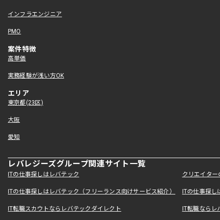
インフラエンジニア
PMO
案件特徴
高単価
実務経験が浅い方OK
エリア
東京都(23区)
大阪
愛知
レバレジーズグループ関連サイト一覧
ITの仕事探しはレバテック
クリエイター
ITの仕事探しはレバテック（フリーランス向けサービス紹介）
ITの仕事探
IT転職スカウトならレバテックダイレクト
IT転職なら