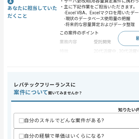
・サーバ更改用DB容量算定案件に携わ
・主に下記作業をご担当いただきます。
あなたに担当していた
-Excel VBA、Excelマクロを用いた
だくこと
-現状のデータベース使用量の把握
-将来的な容量算定およびデータ整理
この案件のポイント
業務内容
受託開発
特徴
20代活躍中 , 30代活躍
求めるスキル
スキル
・システム開発経験(3年以上)
レバテックフリーランスに
・Excel VBA、Excelマクロ作成経験(1年
案件について
聞いてみませんか？
・Excel操作経験
歓迎スキル
知りたい
・英語を用いた実務経験
自分のスキルでどんな案件がある?
スキルに不安がある方へ
上記に似た経験やスキルをお持ちであれば申
自分の経験で単価はいくらになる?