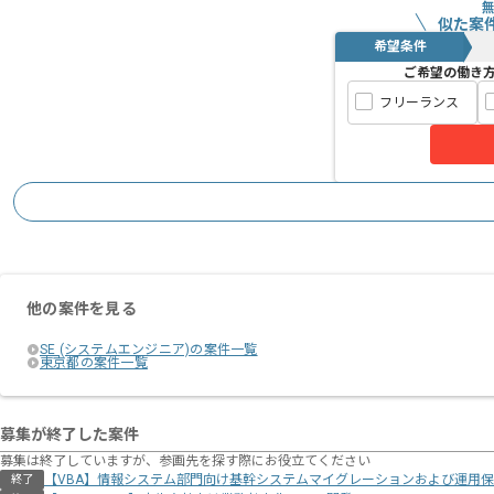
似た案
希望条件
ご希望の働き
フリーランス
他の案件を見る
SE (システムエンジニア)の案件一覧
東京都の案件一覧
募集が終了した案件
募集は終了していますが、参画先を探す際にお役立てください
【VBA】情報システム部門向け基幹システムマイグレーションおよび運用
終了