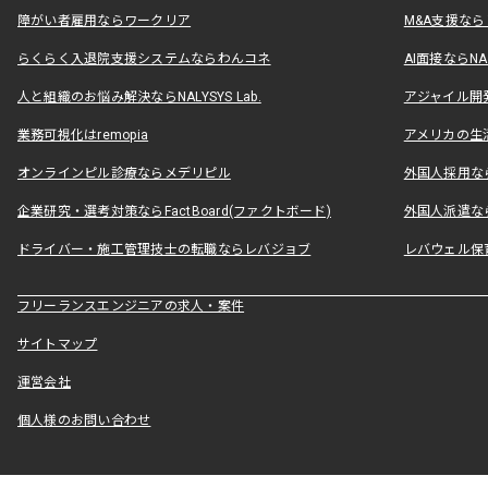
障がい者雇用ならワークリア
M&A支援な
らくらく入退院支援システムならわんコネ
AI面接ならNAL
人と組織のお悩み解決ならNALYSYS Lab.
アジャイル開発なら
業務可視化はremopia
アメリカの生活
オンラインピル診療ならメデリピル
外国人採用ならLe
企業研究・選考対策ならFactBoard(ファクトボード)
外国人派遣なら
ドライバー・施工管理技士の転職ならレバジョブ
レバウェル保
フリーランスエンジニアの求人・案件
サイトマップ
運営会社
個人様のお問い合わせ