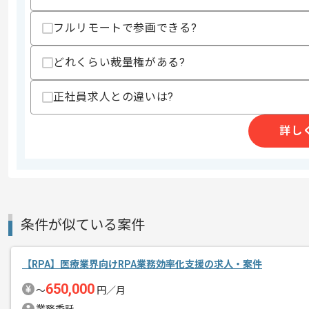
フルリモートで参画できる?
商談回数
2回
その他募集要項
どれくらい裁量権がある?
募集人数
1人
作業開始日
2026/04/01
正社員求人との違いは?
詳し
高還元SES事業、ITフリーランスエー
エージェントからのコ
レバテックの実績がある企業の案件でご
メント
今回はサーバ更改用DB容量算定案件に
VBAを用いた実務経験を活かしたい方に
条件が似ている案件
基本的には常駐での作業を見込んでおり
【RPA】医療業界向けRPA業務効率化支援の求人・案件
650,000
〜
円／月