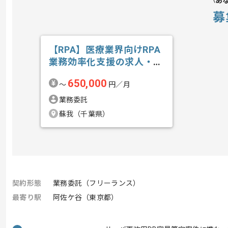
あ
募
【RPA】医療業界向けRPA
業務効率化支援の求人・案
件
650,000
〜
円／月
業務委託
蘇我（千葉県）
契約形態
業務委託（フリーランス）
最寄り駅
阿佐ケ谷（東京都）