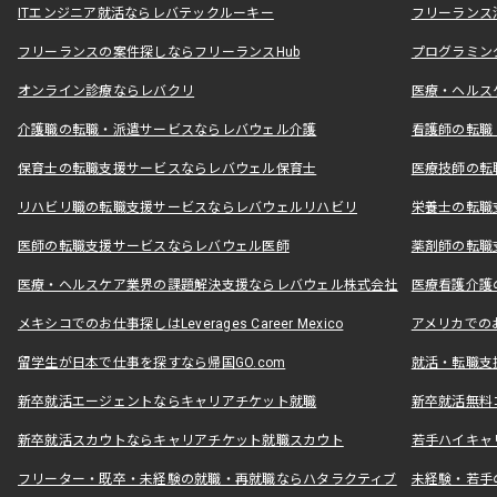
ITエンジニア就活ならレバテックルーキー
フリーランス
フリーランスの案件探しならフリーランスHub
プログラミン
オンライン診療ならレバクリ
医療・ヘルス
介護職の転職・派遣サービスならレバウェル介護
看護師の転職
保育士の転職支援サービスならレバウェル保育士
医療技師の転
リハビリ職の転職支援サービスならレバウェルリハビリ
栄養士の転職
医師の転職支援サービスならレバウェル医師
薬剤師の転職
医療・ヘルスケア業界の課題解決支援ならレバウェル株式会社
医療看護介護の
メキシコでのお仕事探しはLeverages Career Mexico
アメリカでのお仕事
留学生が日本で仕事を探すなら帰国GO.com
就活・転職支
新卒就活エージェントならキャリアチケット就職
新卒就活無料
新卒就活スカウトならキャリアチケット就職スカウト
若手ハイキャ
フリーター・既卒・未経験の就職・再就職ならハタラクティブ
未経験・若手