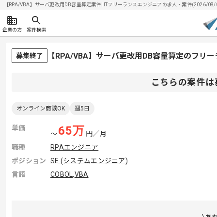
【RPA/VBA】サーバ更改用DB容量算定案件| ITフリーランスエンジニアの求人・案件(2026/08/
企業の方
案件検索
【RPA/VBA】サーバ更改用DB容量算定のフリ
募集終了
こちらの案件は
オンライン商談OK
週5日
単価
65
万
〜
円／月
職種
RPAエンジニア
ポジション
SE (システムエンジニア)
言語
COBOL
,
VBA