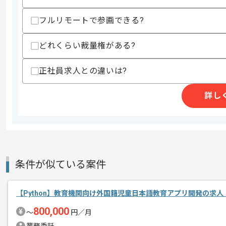
・Djangoを用いた開発経験
フルリモートで参画できる?
スキルに不安がある方へ
上記に似た経験やスキルをお持ちであれば申
どれくらい裁量権がある?
正社員求人との違いは?
精算条件
有
精算・お支払い
詳し
精算基準時間
140時間〜180時間
支払いサイト
15日
商談回数
1回
条件が似ている案件
その他募集要項
募集人数
1人
作業開始日
2021/01/12
【Python】教育機関向け外国籍児童日本語教育アプリ開発の求人
800,000
〜
円／月