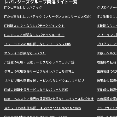
レバレジーズグループ関連サイト一覧
ITの仕事探しはレバテック
クリエイター
ITの仕事探しはレバテック（フリーランス向けサービス紹介）
ITの仕事探
IT転職スカウトならレバテックダイレクト
IT転職なら
ITエンジニア就活ならレバテックルーキー
フリーランス
フリーランスの案件探しならフリーランスHub
プログラミン
オンライン診療ならレバクリ
医療・ヘルス
介護職の転職・派遣サービスならレバウェル介護
看護師の転職
保育士の転職支援サービスならレバウェル保育士
医療技師の転
リハビリ職の転職支援サービスならレバウェルリハビリ
栄養士の転職
医師の転職支援サービスならレバウェル医師
薬剤師の転職
医療・ヘルスケア業界の課題解決支援ならレバウェル株式会社
医療看護介護の
メキシコでのお仕事探しはLeverages Career Mexico
アメリカでのお仕事