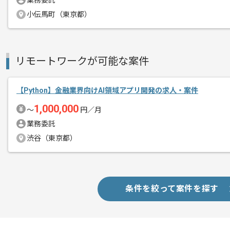
業務委託
レバテック実績有の企業でございます。
エージェントからのコ
小伝馬町（東京都）
新しいアイディアや技術を積極的に導入
メント
経験豊富なエンジニアと成長が出来る環
リモートワークが可能な案件
スキルアップされたい方、長期的に参画
【Python】金融業界向けAI領域アプリ開発の求人・案件
1,000,000
〜
円／月
業務委託
渋谷（東京都）
条件を絞って案件を探す