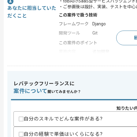
・toB向けSaaS型サービスバックエン
・ご参画後は設計、実装、テストを中心
あなたに担当していた
この案件で扱う技術
だくこと
フレームワーク
Django
開発ツール
Git
この案件のポイント
業務内容
追加開発
担当領域/システ
Webサイト
ム
特徴
参画実績あり , 20代活
レバテックフリーランスに
案件について
聞いてみませんか？
求めるスキル
スキル
・Pythonを用いたWebサイト開発実務
知りたい
・詳細設計、実装、単体テスト、結合テ
自分のスキルでどんな案件がある?
歓迎スキル
・Gitの使用経験
自分の経験で単価はいくらになる?
・チーム開発経験