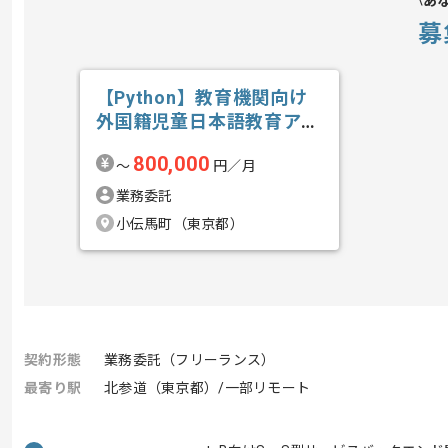
あ
募
【Python】教育機関向け
外国籍児童日本語教育アプ
リ開発の求人・案件
800,000
〜
円／月
業務委託
小伝馬町（東京都）
契約形態
業務委託（フリーランス）
最寄り駅
北参道（東京都）/一部リモート