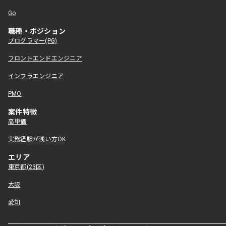
Go
職種・ポジション
プログラマー(PG)
フロントエンドエンジニア
インフラエンジニア
PMO
案件特徴
高単価
実務経験が浅い方OK
エリア
東京都(23区)
大阪
愛知