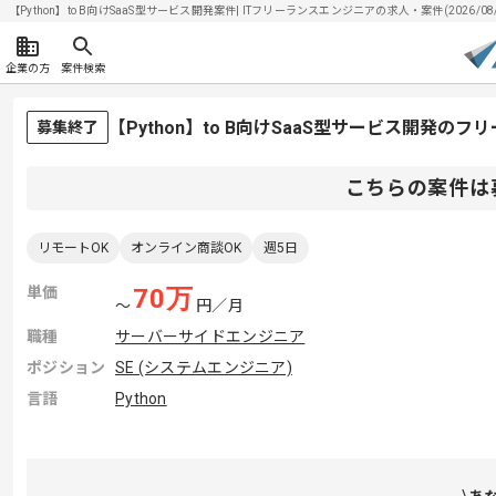
【Python】to B向けSaaS型サービス開発案件| ITフリーランスエンジニアの求人・案件(2026/08
企業の方
案件検索
【Python】to B向けSaaS型サービス開発の
募集終了
こちらの案件は
リモートOK
オンライン商談OK
週5日
単価
70
万
〜
円／月
職種
サーバーサイドエンジニア
ポジション
SE (システムエンジニア)
言語
Python