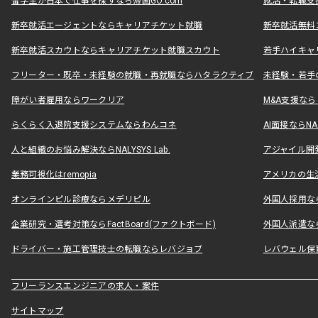
留学生が日本で仕事を探すなら帰国GO.com
就活・転職支
新卒就活エージェントならキャリアチケット就職
新卒就活無料
新卒就活スカウトならキャリアチケット就職スカウト
若手ハイキャ
フリーター・既卒・未経験の就職・再就職ならハタラクティブ
未経験・若手
障がい者雇用ならワークリア
M&A支援な
らくらく入退院支援システムならわんコネ
AI面接ならNAL
人と組織のお悩み解決ならNALYSYS Lab.
アジャイル開発なら
業務可視化はremopia
アメリカの生活
オンラインピル診療ならメデリピル
外国人採用ならLe
企業研究・選考対策ならFactBoard(ファクトボード)
外国人派遣なら
ドライバー・施工管理技士の転職ならレバジョブ
レバウェル保
フリーランスエンジニアの求人・案件
サイトマップ