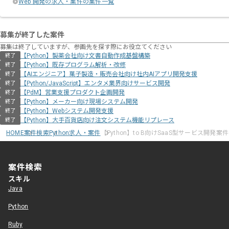
Web 開発の求人・案件の案件一覧
募集が終了した案件
募集は終了していますが、参画先を探す際にお役立てください
【Python】製薬会社向け文書自動作成基盤構築
終了
【Python】既存プログラム解析・改修
終了
【AIエンジニア】菓子製造・販売会社向け社内AIアプリ開発支援
終了
【Python/JavaScript】エンタメ業界向けサービス開発
終了
【PdM】営業支援プロダクト企画開発
終了
【Python】メーカー向け現場システム開発
終了
【Python】Webシステム開発支援
終了
【Python】大手百貨店向け注文システム機能リプレース
終了
HOME
案件検索
Python求人・案件
【Python】to B向けSaaS型サービス開発案件
案件検索
スキル
Java
Python
Ruby