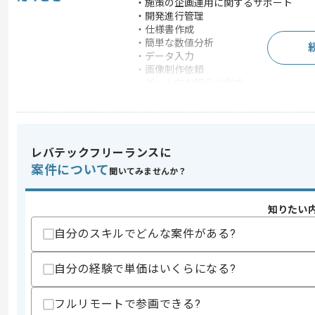
・施策の企画運用に関するサポート
・開発進行管理
・仕様書作成
・簡単な数値分析
・データ入力
・画像制作依頼
・ゲーム内お知らせ作成
・動作検証（デバッグ）
・リリース監視
この案件のポイント
業界
ソーシャルゲーム
レバテックフリーランスに
案件について
特徴
20代活躍中 , 30代活躍
聞いてみませんか？
知りたい
求めるスキル
自分のスキルでどんな案件がある?
スキル
・運営中ゲームにおけるプランナーアシ
歓迎スキル
自分の経験で単価はいくらになる?
・PM/プランナー/ディレクターとして
フルリモートで参画できる?
スキルに不安がある方へ