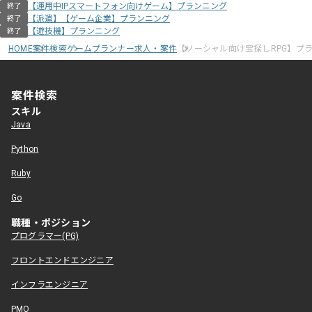
【運用中IPスマートフォン向けゲーム】プランニング
終了
【派遣】【ゲーム企業】プランニング
終了
【遊技機】プランニング
終了
HOME
案件検索
ゲームプランナー求人・案件
【ソーシャル向け宝探しRPG】プ
案件検索
スキル
Java
Python
Ruby
Go
職種・ポジション
プログラマー(PG)
フロントエンドエンジニア
インフラエンジニア
PMO