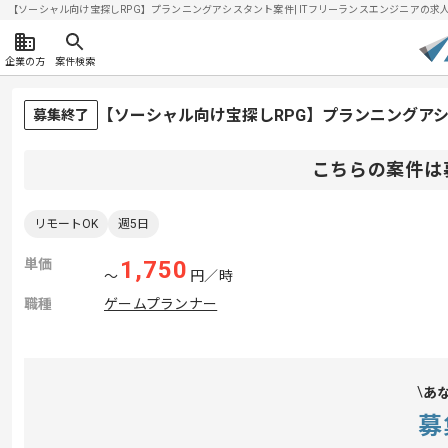
【ソーシャル向け宝探しRPG】プランニングアシスタント案件| ITフリーランスエンジニアの求人・案件
企業の方
案件検索
【ソーシャル向け宝探しRPG】プランニングア
募集終了
こちらの案件は
リモートOK
週5日
単価
1,750
〜
円／時
職種
ゲームプランナー
あ
募