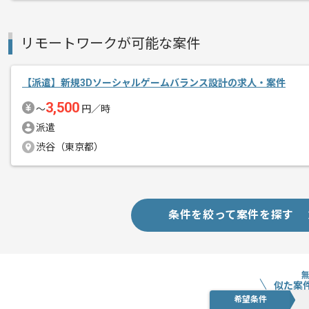
リモートワークが可能な案件
【派遣】新規3Dソーシャルゲームバランス設計の求人・案件
3,500
〜
円／時
派遣
渋谷（東京都）
条件を絞って案件を探す
似た案
希望条件