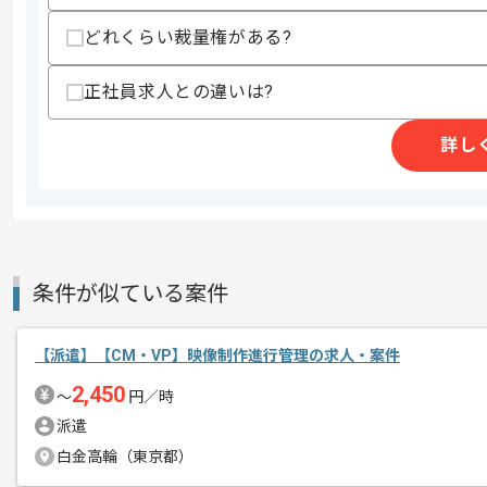
上記に似た経験やスキルをお持ちであれば申
どれくらい裁量権がある?
正社員求人との違いは?
メディア事業と大手ソーシャルゲーム事
エージェントからのコ
詳し
有名企業での作業になります。
メント
風通しの良い雰囲気で、 裁量権を持っ
ゲーム業界での作業に興味がある方には
条件が似ている案件
【派遣】【CM・VP】映像制作進行管理の求人・案件
2,450
〜
円／時
派遣
白金高輪（東京都）