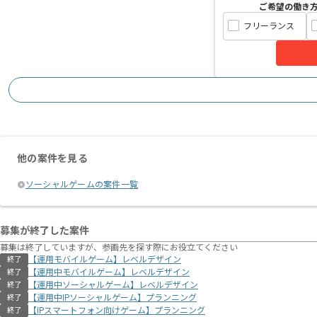
ご希望の働き
フリーランス
他の案件を見る
ソーシャルゲームの案件一覧
募集が終了した案件
募集は終了していますが、参画先を探す際にお役立てください
【運用モバイルゲーム】レベルデザイン
終了
【運用中モバイルゲーム】レベルデザイン
終了
【運用中ソーシャルゲーム】レベルデザイン
終了
【運用中IPソーシャルゲーム】プランニング
終了
【IPスマートフォン向けゲーム】プランニング
終了