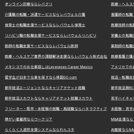
オンライン診療ならレバクリ
医療・ヘルス
介護職の転職・派遣サービスならレバウェル介護
看護師の転職
保育士の転職支援サービスならレバウェル保育士
医療技師の転
リハビリ職の転職支援サービスならレバウェルリハビリ
栄養士の転職
医師の転職支援サービスならレバウェル医師
薬剤師の転職
医療・ヘルスケア業界の課題解決支援ならレバウェル株式会社
医療看護介護の
メキシコでのお仕事探しはLeverages Career Mexico
アメリカでのお仕事
留学生が日本で仕事を探すなら帰国GO.com
就活・転職支
新卒就活エージェントならキャリアチケット就職
新卒就活無料
新卒就活スカウトならキャリアチケット就職スカウト
若手ハイキャ
フリーター・既卒・未経験の就職・再就職ならハタラクティブ
未経験・若手
障がい者雇用ならワークリア
M&A支援な
らくらく入退院支援システムならわんコネ
AI面接ならNAL