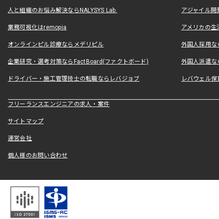
人と組織のお悩み解決ならNALYSYS Lab.
アジャイル開発なら
業務可視化はremopia
アメリカの生活
オンラインピル診療ならメデリピル
外国人採用ならLe
企業研究・選考対策ならFactBoard(ファクトボード)
外国人派遣なら
ドライバー・施工管理技士の転職ならレバジョブ
レバウェル保
フリーランスエンジニアの求人・案件
サイトマップ
運営会社
個人様のお問い合わせ