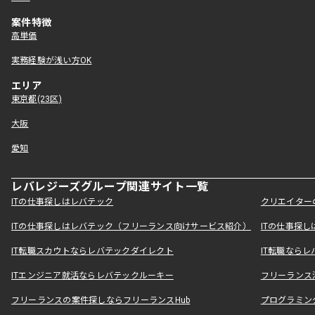
案件特徴
高単価
実務経験が浅い方OK
エリア
東京都(23区)
大阪
愛知
レバレジーズグループ関連サイト一覧
ITの仕事探しはレバテック
クリエイター
ITの仕事探しはレバテック（フリーランス向けサービス紹介）
ITの仕事探
IT転職スカウトならレバテックダイレクト
IT転職なら
ITエンジニア就活ならレバテックルーキー
フリーランス
フリーランスの案件探しならフリーランスHub
プログラミン