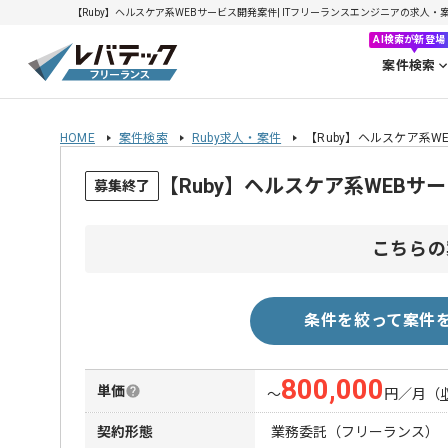
【Ruby】ヘルスケア系WEBサービス開発案件| ITフリーランスエンジニアの求人・案件(2
AI検索が新登場
案件検索
HOME
案件検索
Ruby求人・案件
【Ruby】ヘルスケア系W
【Ruby】ヘルスケア系WEB
募集終了
こちらの
条件を絞って案件
800,000
単価
〜
円／月
（
契約形態
業務委託（フリーランス）