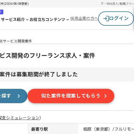
026/08/08更新)
IT・Web求人/転職
フリ
！
ログイン
採用企業の方へ
サービス紹介
お役立ちコンテンツ
EBサービス開発案件
サービス開発のフリーランス求人・案件
案件は募集期間が終了しました
を探す
似た案件を提案してもらう
収支シミュレーション
）
最寄り駅
相原（東京都）/フルリモ