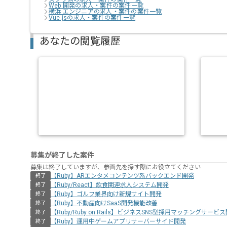
Web 開発の求人・案件の案件一覧
横浜 エンジニアの求人・案件の案件一覧
Vue.jsの求人・案件の案件一覧
あなたの閲覧履歴
募集が終了した案件
募集は終了していますが、参画先を探す際にお役立てください
【Ruby】ARエンタメコンテンツ系バックエンド開発
終了
【Ruby/React】飲食関連求人システム開発
終了
【Ruby】ゴルフ業界向け新規サイト開発
終了
【Ruby】不動産向けSaaS開発機能改善
終了
【Ruby/Ruby on Rails】ビジネスSNS型採用マッチングサービ
終了
【Ruby】運用中ゲームアプリサーバーサイド開発
終了