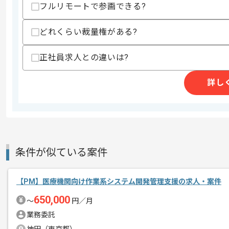
フルリモートで参画できる?
・住宅ローンに関わる契約書の知識
・Redmineなどを用いたチケット管理経
・ドキュメント作成経験
どれくらい裁量権がある?
スキルに不安がある方へ
正社員求人との違いは?
上記に似た経験やスキルをお持ちであれば申
詳し
精算条件
有
精算・お支払い
精算基準時間
140時間〜180時間
支払いサイト
15日
条件が似ている案件
商談回数
2回
【PM】医療機関向け作業系システム開発管理支援の求人・案件
その他募集要項
募集人数
1人
650,000
〜
円／月
作業開始日
2021/06/01
業務委託