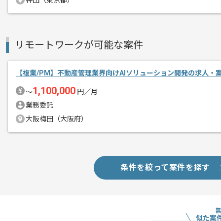
神田（東京都）
企業グループ内システムの定型/反復的
エージェントからのコ
徹底的に改善/自動化するプロジェクト
メント
リモートワークが可能な案件
システム又はソフトウェア開発の経験が
【複業/PM】不動産管理業界向けAIソリューション開発の求人・
SREに挑戦してみたいと考えている方に
1,100,000
〜
円／月
業務委託
大阪梅田（大阪府）
条件を絞って案件を探す
似た案