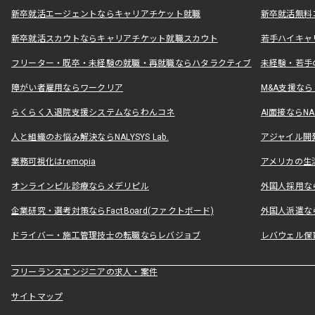
新卒就活エージェントならキャリアチケット就職
新卒就活無料
新卒就活スカウトならキャリアチケット就職スカウト
若手ハイキャ
フリーター・既卒・未経験の就職・再就職ならハタラクティブ
未経験・若手
障がい者雇用ならワークリア
M&A支援な
らくらく入退院支援システムならわんコネ
AI面接ならNAL
人と組織のお悩み解決ならNALYSYS Lab.
アジャイル開発なら
業務可視化はremopia
アメリカの生活
オンラインピル診療ならメデリピル
外国人採用ならLe
企業研究・選考対策ならFactBoard(ファクトボード)
外国人派遣なら
ドライバー・施工管理技士の転職ならレバジョブ
レバウェル保
フリーランスエンジニアの求人・案件
サイトマップ