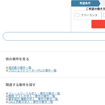
希望条件
ご希望の働き
フリーランス
他の案件を見る
東京都の案件一覧
プロジェクトリーダー(PL)の案件一覧
関連する案件を探す
フレームワークの求人・案件の案件一覧
開発 テストの求人・案件の案件一覧
基本設計 構築の求人・案件の案件一覧
Java 京都の求人・案件の案件一覧