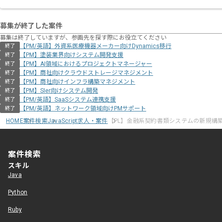
募集が終了した案件
募集は終了していますが、参画先を探す際にお役立てください
【PM/英語】外資系医療機器メーカー向けDynamics移行
終了
【PM】塗装業界向けシステム開発支援
終了
【PM】AI領域におけるプロジェクトマネージャー
終了
【PM】商社向けクラウドストレージマネジメント
終了
【PM】商社向けインフラ構築マネジメント
終了
【PM】SIer向けシステム開発
終了
【PM/英語】SaaSシステム連携支援
終了
【PM/英語】ネットワーク領域向けPMサポート
終了
HOME
案件検索
JavaScript求人・案件
【PL】金融系契約書類システムの新規構
案件検索
スキル
Java
Python
Ruby