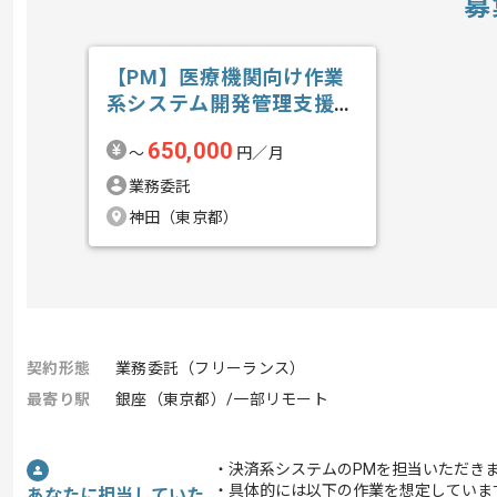
募
【PM】医療機関向け作業
系システム開発管理支援の
求人・案件
650,000
〜
円／月
業務委託
神田（東京都）
契約形態
業務委託（フリーランス）
最寄り駅
銀座（東京都）/一部リモート
・決済系システムのPMを担当いただき
・具体的には以下の作業を想定していま
あなたに担当していた