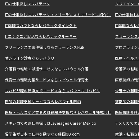
ITの仕事探しはレバテック
クリエイター
ITの仕事探しはレバテック（フリーランス向けサービス紹介）
ITの仕事探
IT転職スカウトならレバテックダイレクト
IT転職なら
ITエンジニア就活ならレバテックルーキー
フリーランス
フリーランスの案件探しならフリーランスHub
プログラミン
オンライン診療ならレバクリ
医療・ヘルス
介護職の転職・派遣サービスならレバウェル介護
看護師の転職
保育士の転職支援サービスならレバウェル保育士
医療技師の転
リハビリ職の転職支援サービスならレバウェルリハビリ
栄養士の転職
医師の転職支援サービスならレバウェル医師
薬剤師の転職
医療・ヘルスケア業界の課題解決支援ならレバウェル株式会社
医療看護介護の
メキシコでのお仕事探しはLeverages Career Mexico
アメリカでのお仕事
留学生が日本で仕事を探すなら帰国GO.com
就活・転職支