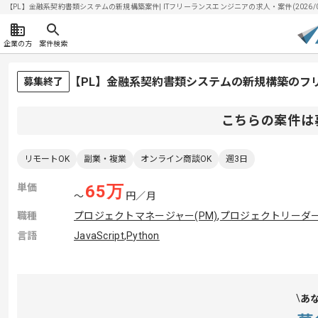
【PL】金融系契約書類システムの新規構築案件| ITフリーランスエンジニアの求人・案件(2026/08
企業の方
案件検索
【PL】金融系契約書類システムの新規構築のフ
募集終了
こちらの案件は
リモートOK
副業・複業
オンライン商談OK
週3日
単価
65
万
〜
円／月
職種
プロジェクトマネージャー(PM)
,
プロジェクトリーダー(
言語
JavaScript
,
Python
あ