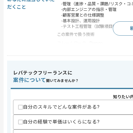
-管理（進捗・品質・課題/リスク・コ
だくこと
-内部エンジニアの指示・管理
-顧客営業との仕様調整
-基本設計、運用設計
-テスト工程管理（試験項目書作成、試
この案件で扱う技術
フレームワーク
Django
クラウド
AWS
開発ツール
Git
この案件のポイント
レバテックフリーランスに
特徴
新規立ち上げ
案件について
聞いてみませんか？
知りたい
求めるスキル
自分のスキルでどんな案件がある?
スキル
・Webサ-ビス開発におけるPL経験または
・構築方法選定から立ち上げの経験
・手を動かすことに抵抗のない方
自分の経験で単価はいくらになる?
歓迎スキル