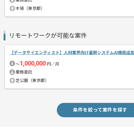
業務委託
木場（東京都）
業務系からサービス系まで、
エージェントからのコ
幅広い開発を行っている企業における案
メント
リモートワークが可能な案件
複数の案件が走っており、ご希望やタイ
JavaやPythonといった複数の開発言
【データサイエンティスト】人材業界向け基幹システムAI機能追
1,000,000
〜
円／月
業務委託
芝公園（東京都）
条件を絞って案件を探す