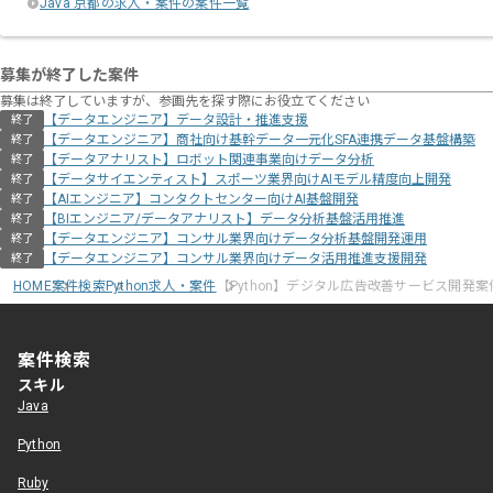
Java 京都の求人・案件の案件一覧
募集が終了した案件
募集は終了していますが、参画先を探す際にお役立てください
【データエンジニア】データ設計・推進支援
終了
【データエンジニア】商社向け基幹データ一元化SFA連携データ基盤構築
終了
【データアナリスト】ロボット関連事業向けデータ分析
終了
【データサイエンティスト】スポーツ業界向けAIモデル精度向上開発
終了
【AIエンジニア】コンタクトセンター向けAI基盤開発
終了
【BIエンジニア/データアナリスト】データ分析基盤活用推進
終了
【データエンジニア】コンサル業界向けデータ分析基盤開発運用
終了
【データエンジニア】コンサル業界向けデータ活用推進支援開発
終了
HOME
案件検索
Python求人・案件
【Python】デジタル広告改善サービス開発案
案件検索
スキル
Java
Python
Ruby