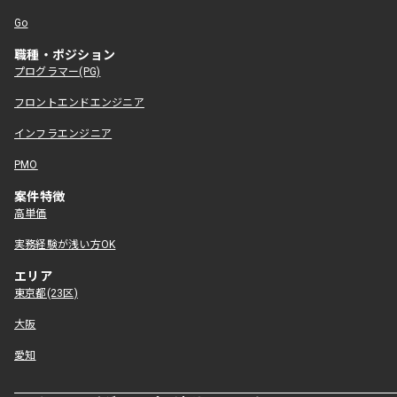
Go
職種・ポジション
プログラマー(PG)
フロントエンドエンジニア
インフラエンジニア
PMO
案件特徴
高単価
実務経験が浅い方OK
エリア
東京都(23区)
大阪
愛知