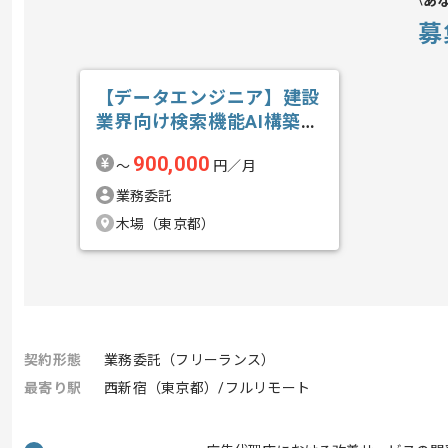
あ
募
【データエンジニア】建設
業界向け検索機能AI構築の
求人・案件
900,000
〜
円／月
業務委託
木場（東京都）
契約形態
業務委託（フリーランス）
最寄り駅
西新宿（東京都）/フルリモート