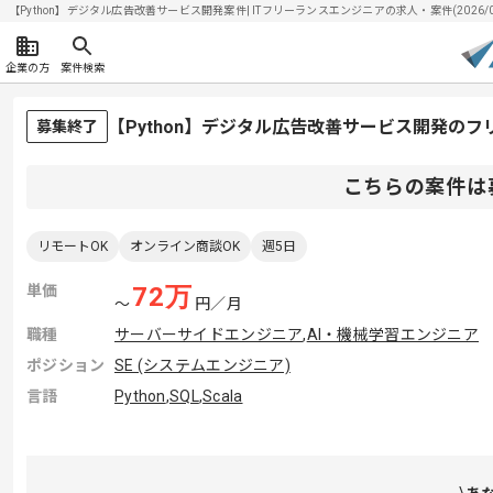
【Python】デジタル広告改善サービス開発案件| ITフリーランスエンジニアの求人・案件(2026/0
企業の方
案件検索
【Python】デジタル広告改善サービス開発の
募集終了
こちらの案件は
リモートOK
オンライン商談OK
週5日
単価
72
万
〜
円／月
職種
サーバーサイドエンジニア
,
AI・機械学習エンジニア
ポジション
SE (システムエンジニア)
言語
Python
,
SQL
,
Scala