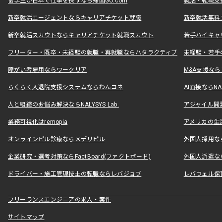
留学生が日本で仕事を探すなら帰国GO.com
就活・転職支
新卒就活エージェントならキャリアチケット就職
新卒就活無料
新卒就活スカウトならキャリアチケット就職スカウト
若手ハイキャ
フリーター・既卒・未経験の就職・再就職ならハタラクティブ
未経験・若手
障がい者雇用ならワークリア
M&A支援な
らくらく入退院支援システムならわんコネ
AI面接ならNAL
人と組織のお悩み解決ならNALYSYS Lab.
アジャイル開発なら
業務可視化はremopia
アメリカの生活
オンラインピル診療ならメデリピル
外国人採用ならLe
企業研究・選考対策ならFactBoard(ファクトボード)
外国人派遣なら
ドライバー・施工管理技士の転職ならレバジョブ
レバウェル保
フリーランスエンジニアの求人・案件
サイトマップ