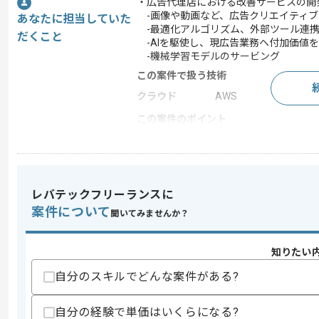
・広告代理店における改善サービスの開
-画像や動画など、広告クリエイティブ
あなたに担当していた
-最適化アルゴリズム、外部ツール連携
だくこと
-AIを駆使し、現広告業務へ付加価値
-機械学習モデルのサービング
この案件で扱う技術
クラウド
AWS
この案件のポイント
特徴
参画実績あり
レバテックフリーランスに
求めるスキル
案件について
スキル
・SQL, Erlang, Python3, Scala
聞いてみませんか？
・機械学習プロジェクトでの実務経験 
・億単位のレコード数のデータ分散処理
知りたい
歓迎スキル
自分のスキルでどんな案件がある?
・TDD/ペアプロなどの品質維持手法の
・アドテクノロジー分野での開発経験
・ステークホルダーとの折衝およびサー
自分の経験で単価はいくらになる?