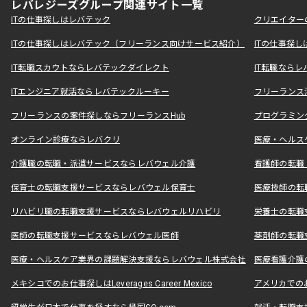
レバレジーズグループ関連サイト一覧
ITの仕事探しはレバテック
クリエイター
ITの仕事探しはレバテック（フリーランス向けサービス紹介）
ITの仕事探
IT転職スカウトならレバテックダイレクト
IT転職なら
ITエンジニア就活ならレバテックルーキー
フリーランス
フリーランスの案件探しならフリーランスHub
プログラミン
オンライン診療ならレバクリ
医療・ヘルス
介護職の転職・派遣サービスならレバウェル介護
看護師の転職
保育士の転職支援サービスならレバウェル保育士
医療技師の転
リハビリ職の転職支援サービスならレバウェルリハビリ
栄養士の転職
医師の転職支援サービスならレバウェル医師
薬剤師の転職
医療・ヘルスケア業界の課題解決支援ならレバウェル株式会社
医療看護介護の
メキシコでのお仕事探しはLeverages Career Mexico
アメリカでのお仕事