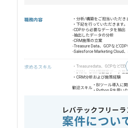
・分析/構築をご担当いただき
職務内容
・下記を行っていただきます。
-CDPから必要なデータを抽出
-抽出したデータの分析
-CRM施策の立案
-Treasure Data、GCPな
-Salesforce Marketi
・Treasuredata、GCP
求めるスキル
・DWH、CRM等顧客データ基
・CRM分析および施策経験
・BIツール導入に
歓迎スキル
・Python,Rを
※上記に似た経験やスキルをお持ち
レバテックフリーラ
クラウド
Google Cl
この案件で扱う技術
案件につい
開発ツール
GitHub , 