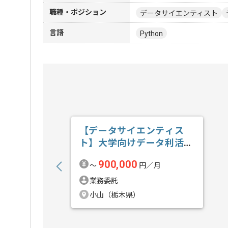
職種・ポジション
データサイエンティスト
言語
Python
【データサイエンティス
ト】大学向けデータ利活用
の求人・案件
900,000
〜
円／月
業務委託
小山（栃木県）