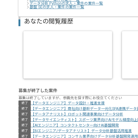
データ分析 Pythonの求人・案件の案件一覧
基盤 SEの求人・案件の案件一覧
あなたの閲覧履歴
募集が終了した案件
募集は終了していますが、参画先を探す際にお役立てください
【データエンジニア】データ設計・推進支援
終了
【データエンジニア】商社向け基幹データ一元化SFA連携データ
終了
【データアナリスト】ロボット関連事業向けデータ分析
終了
【データサイエンティスト】スポーツ業界向けAIモデル精度向上
終了
【AIエンジニア】コンタクトセンター向けAI基盤開発
終了
【BIエンジニア/データアナリスト】データ分析基盤活用推進
終了
【データエンジニア】コンサル業界向けデータ分析基盤開発運用
終了