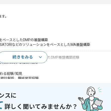
ます。
どCDPをベースとしたDMPの基盤構築
ng Cloud、SATORIなどのソリューションをベースとしたMA基盤構築
続きをみる
などCDP(ソリューション)をベースとしたDMP基盤構築経験
盤構築に関する経験/知見
関わる経験/知見
用いた統計解析、機械学習経験
であれば申し込み可能なケースもございます！まずはお気軽にご相談ください！
ンスに
oud Platform
て
BigQuery , Treasure Data
詳しく聞いてみませんか？