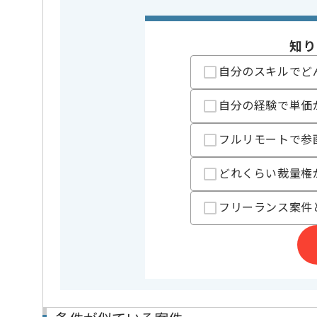
担当者より
知り
クライアントが持つ多種多様かつ⼤規模なログデータ
自分のスキルでど
ユーザーの興味関⼼/⾏動傾向を把握するための分析に
⼤規模なログデータを活⽤した分析、基盤構築経験が
自分の経験で単価
基本的にはフルリモート作業を見込んでおります。
フルリモートで参
どれくらい裁量権
フリーランス案件