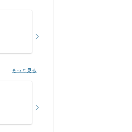
【Python/C++】多機能型AIコミュニケー
800,000
〜
円／月
業務委託
小伝馬町（東京都）
もっと見る
【データサイエンティスト】生鮮青果物業界
900,000
〜
円／月
業務委託
新宿（東京都）