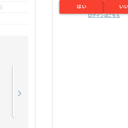
はい
い
)
ログインはこちら
【Python/C++】多機能型
AIコミュニケーションロボ
ッ...の求人・案件
800,000
〜
円／月
業務委託
小伝馬町（東京都）