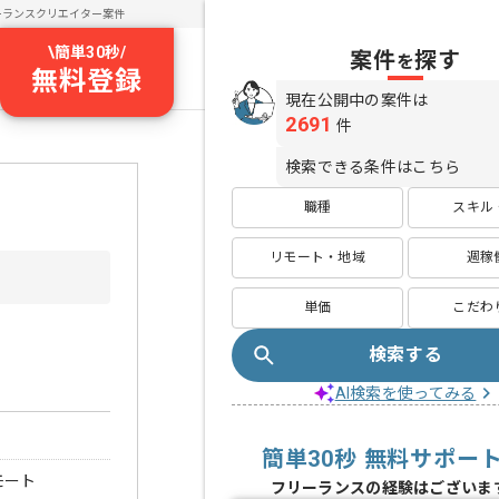
ーランスクリエイター案件
\
簡単30秒
/
案件
探す
を
無料登録
現在公開中の案件は
2691
件
検索できる条件はこちら
職種
スキル
リモート・地域
週稼
単価
こだわ
検索する
AI検索を使ってみる
簡単30秒 無料サポー
モート
フリーランスの経験はございま