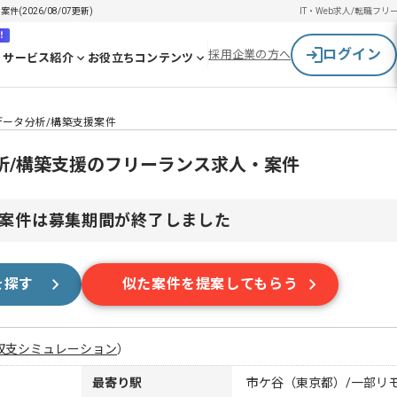
2026/08/07更新)
IT・Web求人/転職
フリ
！
ログイン
採用企業の方へ
サービス紹介
お役立ちコンテンツ
ータ分析/構築支援案件
析/構築支援のフリーランス求人・案件
案件は募集期間が終了しました
を探す
似た案件を提案してもらう
収支シミュレーション
）
最寄り駅
市ケ谷（東京都）/一部リ