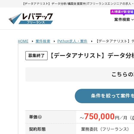
【データアナリスト】データ分析/構築支援案件| ITフリーランスエンジニアの求人・案件(
AI検索が新登場
案件検索
HOME
案件検索
Python求人・案件
【データアナリスト】デ
【データアナリスト】データ分
募集終了
こちらの
条件を絞って案件
750,000
単価
〜
円／月
（
契約形態
業務委託（フリーランス）