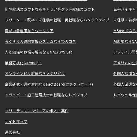
新卒就活スカウトならキャリアチケット就職スカウト
若手ハイキャ
フリーター・既卒・未経験の就職・再就職ならハタラクティブ
未経験・若手
障がい者雇用ならワークリア
M&A支援な
らくらく入退院支援システムならわんコネ
AI面接ならNAL
人と組織のお悩み解決ならNALYSYS Lab.
アジャイル開発なら
業務可視化はremopia
アメリカの生活
オンラインピル診療ならメデリピル
外国人採用ならLe
企業研究・選考対策ならFactBoard(ファクトボード)
外国人派遣なら
ドライバー・施工管理技士の転職ならレバジョブ
レバウェル保
フリーランスエンジニアの求人・案件
サイトマップ
運営会社