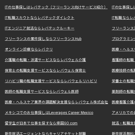
ITの仕事探しはレバテック（フリーランス向けサービス紹介）
ITの仕事探
IT転職スカウトならレバテックダイレクト
IT転職なら
ITエンジニア就活ならレバテックルーキー
フリーランス
フリーランスの案件探しならフリーランスHub
プログラミン
オンライン診療ならレバクリ
医療・ヘルス
介護職の転職・派遣サービスならレバウェル介護
看護師の転職
保育士の転職支援サービスならレバウェル保育士
医療技師の転
リハビリ職の転職支援サービスならレバウェルリハビリ
栄養士の転職
医師の転職支援サービスならレバウェル医師
薬剤師の転職
医療・ヘルスケア業界の課題解決支援ならレバウェル株式会社
医療看護介護の
メキシコでのお仕事探しはLeverages Career Mexico
アメリカでのお仕事
留学生が日本で仕事を探すなら帰国GO.com
就活・転職支
新卒就活エージェントならキャリアチケット就職
新卒就活無料