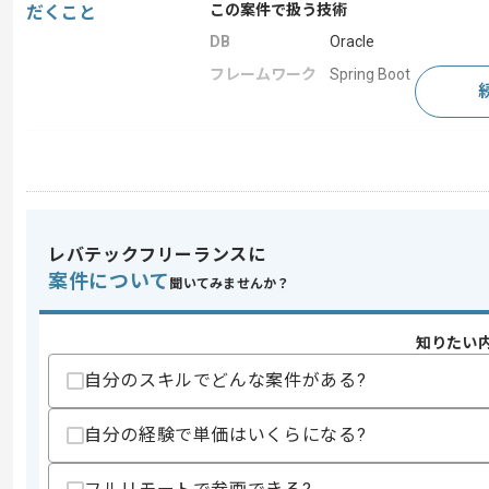
この案件で扱う技術
だくこと
DB
Oracle
フレームワーク
Spring Boot
求めるスキル
スキル
・Javaでの開発経験4年以上
・Spring Bootの経験
・Thymeleafの経験
レバテックフリーランスに
歓迎スキル
案件について
聞いてみませんか？
・Oracleの経験
・WebLogicの経験
知りたい
スキルに不安がある方へ
自分のスキルでどんな案件がある?
上記に似た経験やスキルをお持ちであれば申
自分の経験で単価はいくらになる?
精算条件
有