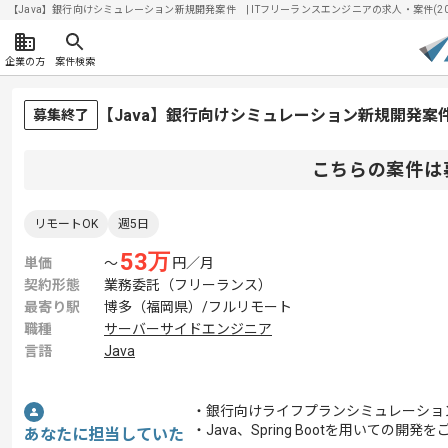
【Java】銀行向けシミュレーション新規開発案件 | ITフリーランスエンジニアの求人・案件(2026
企業の方
案件検索
【Java】銀行向けシミュレーション新規開発
募集終了
こちらの案件は
リモートOK
週5日
53
万
単価
〜
円／月
契約形態
業務委託（フリーランス）
最寄り駅
博多（福岡県）/フルリモート
職種
サーバーサイドエンジニア
言語
Java
・銀行向けライフプランシミュレーショ
・Java、Spring Bootを用いての開
あなたに担当していた