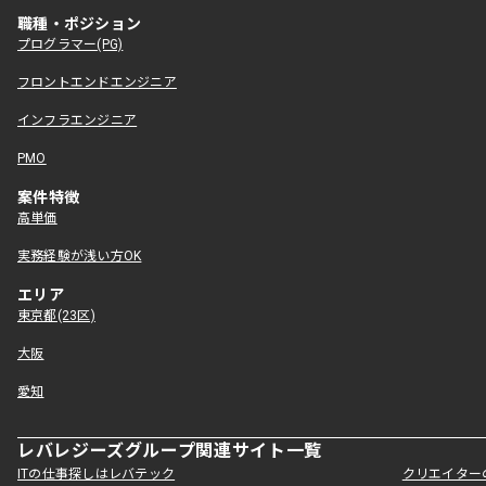
職種・ポジション
プログラマー(PG)
フロントエンドエンジニア
インフラエンジニア
PMO
案件特徴
高単価
実務経験が浅い方OK
エリア
東京都(23区)
大阪
愛知
レバレジーズグループ関連サイト一覧
ITの仕事探しはレバテック
クリエイター