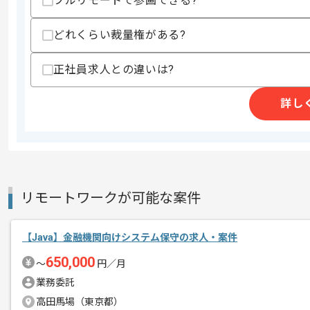
フルリモートで参画できる?
精算・お支払い
精算基準時間
150時間〜200時間
どれくらい裁量権がある?
支払いサイト
15日
正社員求人との違いは?
商談回数
1回
詳し
その他募集要項
募集人数
1人
作業開始日
2021/04/01
銀行向けライフプランシミュレーション
リモートワークが可能な案件
エージェントからのコ
メント
Java、Spring Bootを用いての開発
【Java】金融機関向けシステム保守の求人・案件
650,000
〜
円／月
これまでの経験を活かしていきたい方に
業務委託
高田馬場（東京都）