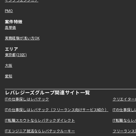
インフラエンジニア
PMO
案件特徴
高単価
実務経験が浅い方OK
エリア
東京都(23区)
大阪
愛知
レバレジーズグループ関連サイト一覧
ITの仕事探しはレバテック
クリエイター
ITの仕事探しはレバテック（フリーランス向けサービス紹介）
ITの仕事探
IT転職スカウトならレバテックダイレクト
IT転職なら
ITエンジニア就活ならレバテックルーキー
フリーランス