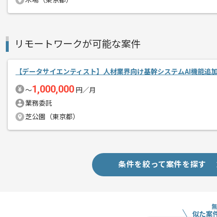
木場（東京都）
SES事業、動画制作サービス等を展開し
エージェントからのコ
今回は大手IT企業向けAIエージェント
メント
データサイエンティストとしての実務経
リモートワークが可能な案件
基本的には一部リモートでの作業を見込
【データサイエンティスト】人材業界向け基幹システムAI機能追
1,000,000
〜
円／月
業務委託
芝公園（東京都）
条件を絞って案件を探す
似た案