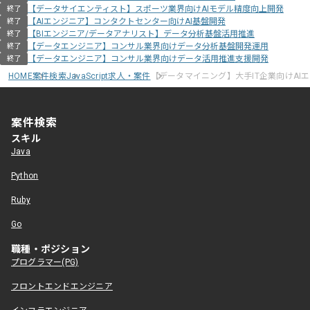
【データサイエンティスト】スポーツ業界向けAIモデル精度向上開発
終了
【AIエンジニア】コンタクトセンター向けAI基盤開発
終了
【BIエンジニア/データアナリスト】データ分析基盤活用推進
終了
【データエンジニア】コンサル業界向けデータ分析基盤開発運用
終了
【データエンジニア】コンサル業界向けデータ活用推進支援開発
終了
HOME
案件検索
JavaScript求人・案件
【データマイニング】大手IT企業向けAI
案件検索
スキル
Java
Python
Ruby
Go
職種・ポジション
プログラマー(PG)
フロントエンドエンジニア