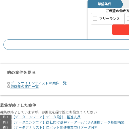
希望条件
ご希望の働き
フリーランス
他の案件を見る
データサイエンティストの案件一覧
東京都の案件一覧
募集が終了した案件
募集は終了していますが、参画先を探す際にお役立てください
【データエンジニア】データ設計・推進支援
終了
【データエンジニア】商社向け基幹データ一元化SFA連携データ基盤構築
終了
【データアナリスト】ロボット関連事業向けデータ分析
終了