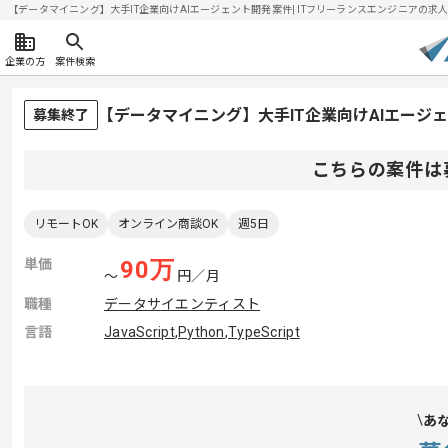
【データマイニング】大手IT企業向けAIエージェント開発案件| ITフリーランスエンジニアの求人・案件
企業の方
案件検索
【データマイニング】大手IT企業向けAIエージ
募集終了
こちらの案件は
リモートOK
オンライン商談OK
週5日
単価
90
万
〜
円／月
職種
データサイエンティスト
言語
JavaScript
,
Python
,
TypeScript
あ