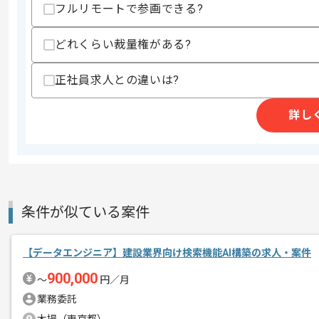
-JavaScript
フルリモートで参画できる?
-Python
• 自動化やAPI連携の設計、実装経験
どれくらい裁量権がある?
歓迎スキル
• Playwright、Puppeteer等のブラ
正社員求人との違いは?
• Google Apps ScriptやGitHub Act
• GCPの運用経験
• 非エンジニアへの技術トレーニング、
詳し
スキルに不安がある方へ
上記に似た経験やスキルをお持ちであれば申
条件が似ている案件
商談回数
2回
その他募集要項
募集人数
3人
【データエンジニア】建設業界向け検索機能AI構築の求人・案件
作業開始日
2026/04/15
900,000
〜
円／月
業務委託