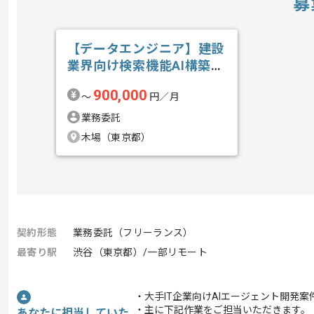
募
【データエンジニア】建設
業界向け検索機能AI構築の
求人・案件
900,000
〜
円／月
業務委託
木場（東京都）
契約形態
業務委託（フリーランス）
最寄り駅
渋谷（東京都）/一部リモート
・大手IT企業向けAIエージェント開発
・主に下記作業をご担当いただきます。
あなたに担当していた