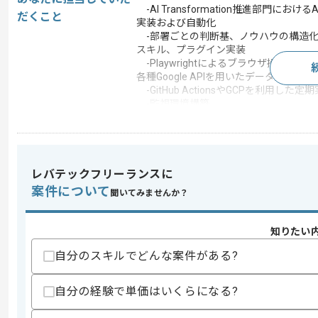
-AI Transformation推進部門におけ
だくこと
実装および自動化
-部署ごとの判断基、ノウハウの構造化および
スキル、プラグイン実装
-Playwrightによるブラウザ操作自動
各種Google APIを用いたデータ連携実装
-GitHub ActionsやGCPを利用した定
-監視環境構築
この案件で扱う技術
開発ツール
GitHub
この案件のポイント
レバテックフリーランスに
業務内容
データマイニング
案件について
聞いてみませんか？
特徴
20代活躍中 , 30代活躍中
知りたい
自分のスキルでどんな案件がある?
求めるスキル
スキル
• Claude CodeやCursor等のAI支援
自分の経験で単価はいくらになる?
• 下記いずれかを用いた開発経験(2年以上
-TypeScript