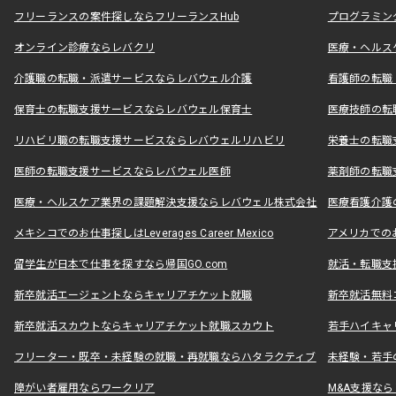
フリーランスの案件探しならフリーランスHub
プログラミン
オンライン診療ならレバクリ
医療・ヘルス
介護職の転職・派遣サービスならレバウェル介護
看護師の転職
保育士の転職支援サービスならレバウェル保育士
医療技師の転
リハビリ職の転職支援サービスならレバウェルリハビリ
栄養士の転職
医師の転職支援サービスならレバウェル医師
薬剤師の転職
医療・ヘルスケア業界の課題解決支援ならレバウェル株式会社
医療看護介護の
メキシコでのお仕事探しはLeverages Career Mexico
アメリカでのお仕事
留学生が日本で仕事を探すなら帰国GO.com
就活・転職支
新卒就活エージェントならキャリアチケット就職
新卒就活無料
新卒就活スカウトならキャリアチケット就職スカウト
若手ハイキャ
フリーター・既卒・未経験の就職・再就職ならハタラクティブ
未経験・若手
障がい者雇用ならワークリア
M&A支援な