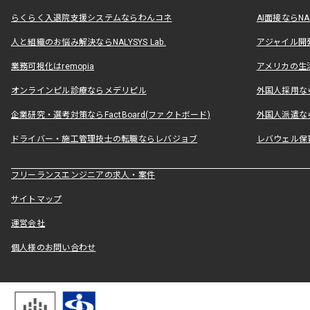
らくらく入退院支援システムならわんコネ
AI面接ならNAL
人と組織のお悩み解決ならNALYSYS Lab.
アジャイル開発なら
業務可視化はremopia
アメリカの生活
オンラインピル診療ならメデリピル
外国人採用ならLe
企業研究・選考対策ならFactBoard(ファクトボード)
外国人派遣なら
ドライバー・施工管理技士の転職ならレバジョブ
レバウェル保
フリーランスエンジニアの求人・案件
サイトマップ
運営会社
個人様のお問い合わせ