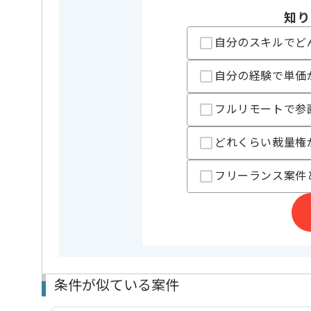
業務内容
ソフトウ
知り
特徴
20代活躍中
自分のスキルでど
精算条件
精算・お支払い
自分の経験で単価
精算基準時間
140時間
支払いサイト
15日
フルリモートで参
どれくらい裁量権
担当者より
フリーランス案件
レバテックでの実績がある企業の案件でございます。
インフラエンジニアとしての経験を活かすことができ
複数案件を保有している企業ですので、
ご経験と実績に応じて別案件のご提案も差し上げる場
新しいアイディアや技術を積極的に導入し、
経験豊富なメンバーと成長が出来る環境でございます
スキルアップされたい方、長期的に参画されたい方に
条件が似ている案件
基本的にはフルリモートでの作業を見込んでおります