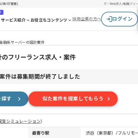
08/07更新)
IT・Web求人/転職
フリ
！
ログイン
採用企業の方へ
サービス紹介
お役立ちコンテンツ
e】金融系サーバーの設計案件
設計のフリーランス求人・案件
案件は募集期間が終了しました
を探す
似た案件を提案してもらう
収支シミュレーション
）
最寄り駅
渋谷（東京都）/フルリモ