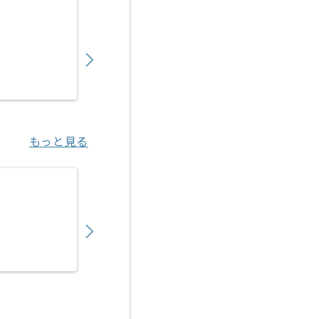
【クラウド】通信キャリア向け試験計画支援
550,000
〜
円／月
業務委託
新川崎（神奈川県）
もっと見る
【OCI/Hyper-V】IT企業向け共通基盤IaC
800,000
〜
円／月
業務委託
川崎（神奈川県）