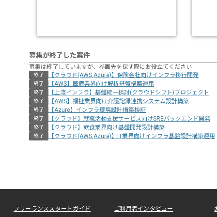
募集が終了した案件
募集は終了していますが、参画先を探す際にお役立てください
【クラウド(AWS,Azure)】保険会社向けインフラ移行開発
終了
【AWS】医療業界向け解析基盤構築運用
終了
【上流インフラ】基盤統一検討(クラウドシフト)プロジェクト
終了
【AWS】福祉業界向け介護記録連携システム設計構築
終了
【Azure】インフラ環境設計構築検証
終了
【クラウド】就職活動支援サービス向けSREバックエンド開発
終了
【クラウド】飲食業界向け基盤開発設計構築
終了
【クラウド(AWS,Azure)】IT業界向けインフラ基盤設計構築運用
終了
フリーランススタートガイド
ご利用者インタビュー