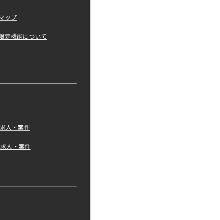
マップ
限定機能について
の求人・案件
tの求人・案件