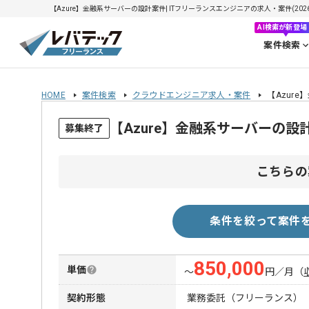
【Azure】金融系サーバーの設計案件| ITフリーランスエンジニアの求人・案件(2026/
AI検索が新登場
案件検索
HOME
案件検索
クラウドエンジニア求人・案件
【Azur
【Azure】金融系サーバーの
募集終了
こちらの
条件を絞って案件
850,000
単価
〜
円／月
（
契約形態
業務委託（フリーランス）