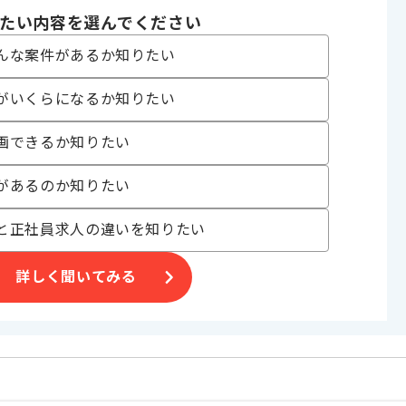
ェア開発
たい内容を選んでください
 , 30代活躍中 , 長期プロジェクト , BtoB向け
んな案件があるか知りたい
がいくらになるか知りたい
〜160時間
画できるか知りたい
があるのか知りたい
と正社員求人の違いを知りたい
ます。
詳しく聞いてみる
合がございます。
。
オススメの案件です。
。