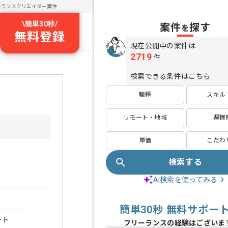
ーランスクリエイター案件
\
簡単30秒
/
案件
探す
を
無料登録
現在公開中の案件は
2719
件
検索できる条件はこちら
職種
スキル
リモート・地域
週稼
単価
こだわ
検索する
AI検索を使ってみる
簡単30秒 無料サポー
ート
フリーランスの経験はございま