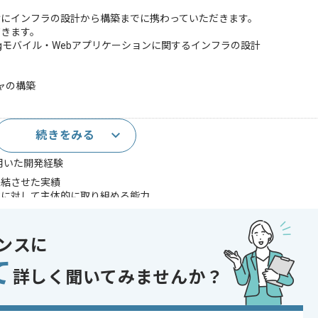
けにインフラの設計から構築までに携わっていただきます。
だきます。
 Ringモバイル・Webアプリケーションに関するインフラの設計
ャの構築
続きをみる
績(2年以上)
を用いた開発経験
完結させた実績
難に対して主体的に取り組める能力
であれば申し込み可能なケースもございます！まずはお気軽にご相談ください！
ンスに
Server
て
oud Platform , AWS
詳しく聞いてみませんか？
トカード・信販