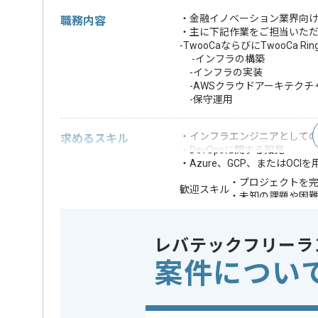
・金融イノベーション業界向
職務内容
・主に下記作業をご担当いた
-TwooCaならびにTwooCa
-インフラの構築
-インフラの実装
-AWSクラウドアーキテクチ
-保守運用
・インフラエンジニアとしての実
求めるスキル
・DevOpsに関する知見
・Azure、GCP、またはOCI
・プロジェクトを
歓迎スキル
・未知の課題や困
※上記に似た経験やスキルをお持ち
レバテックフリーラ
OS
Windows 
この案件で扱う技術
案件につい
クラウド
Google Cl
業界
クレジッ
この案件のポイント