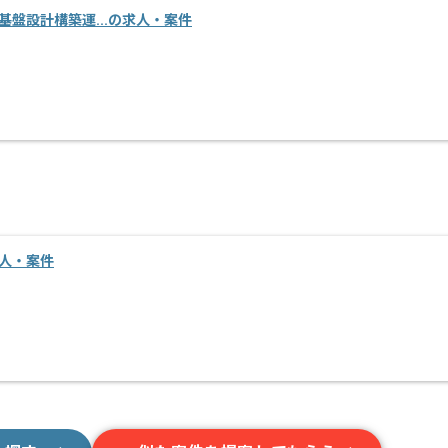
ス基盤設計構築運...の求人・案件
求人・案件