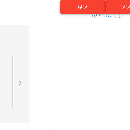
はい
い
ログインはこちら
【クラウド】通信キャリア
向け試験計画支援の求人・
案件
550,000
〜
円／月
業務委託
新川崎（神奈川県）