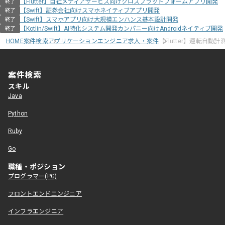
【Flutter】自社メディアサービス向けクロスプラットフォームアプリ開発
終了
【Swift】証券会社向けスマホネイティブアプリ開発
終了
【Swift】スマホアプリ向け大規模エンハンス基本設計開発
終了
【Kotlin/Swift】AI特化システム開発カンパニー向けAndroidネイティブ開発
終了
HOME
案件検索
アプリケーションエンジニア求人・案件
【Flutter】運転自動
案件検索
スキル
Java
Python
Ruby
Go
職種・ポジション
プログラマー(PG)
フロントエンドエンジニア
インフラエンジニア