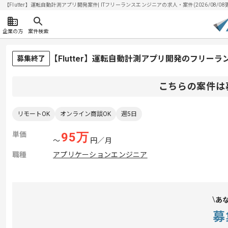
【Flutter】運転自動計測アプリ開発案件| ITフリーランスエンジニアの求人・案件(2026/08/08
企業の方
案件検索
【Flutter】運転自動計測アプリ開発のフリー
募集終了
こちらの案件は
リモートOK
オンライン商談OK
週5日
単価
95
万
〜
円／月
職種
アプリケーションエンジニア
あ
募