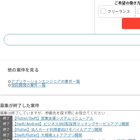
ご希望の働き
フリーランス
他の案件を見る
アプリケーションエンジニアの案件一覧
受託開発の案件一覧
募集が終了した案件
募集は終了していますが、参画先を探す際にお役立てください
【Flutter/Swift】営業支援システムリニューアル
終了
【Swift/Android】ビジネスSNS型採用マッチングサービスアプリ開発
終了
【Flutter】法人カード利用者向けモバイルアプリ開発
終了
【Swift/Flutter】大規模ストアアプリ開発
終了