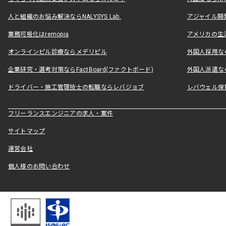
人と組織のお悩み解決ならNALYSYS Lab.
アジャイル開発なら
業務可視化はremopia
アメリカの生活
オンラインピル診療ならメデリピル
外国人採用ならLe
企業研究・選考対策ならFactBoard(ファクトボード)
外国人派遣なら
ドライバー・施工管理技士の転職ならレバジョブ
レバウェル保
フリーランスエンジニアの求人・案件
サイトマップ
運営会社
個人様のお問い合わせ