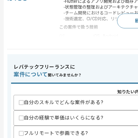
-Flutterによるアプリ開発および既
-状態管理の整理およびアーキテクチャ
-チーム開発におけるコードレビューお
-技術選定、CI/CD対応、リリース作業
この案件で扱う技術
OS
iOS , Android
開発ツール
GitHub , Git
この案件のポイント
業務内容
アプリ開発 , 受託開発
レバテックフリーランスに
特徴
20代活躍中 , 30代活躍
案件について
聞いてみませんか？
知りたい
求めるスキル
自分のスキルでどんな案件がある?
スキル
・Flutterを用いたアプリ開発実務経験
・Riverpod、Provider等の状態管理
・MVVM、Clean Architectur
自分の経験で単価はいくらになる?
・Git、GitHubを用いたチーム開発経験
・コードレビュー実務経験
フルリモートで参画できる?