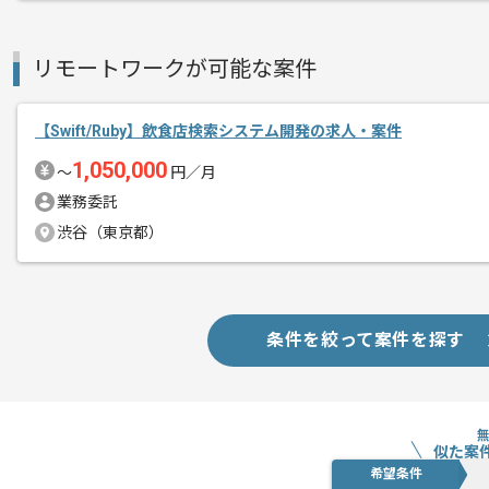
メント
Flutterを用いた経験を活かしたい方に
リモートワークが可能な案件
基本的にはフルリモートでの作業を見込
【Swift/Ruby】飲食店検索システム開発の求人・案件
1,050,000
〜
円／月
業務委託
渋谷（東京都）
条件を絞って案件を探す
似た案
希望条件