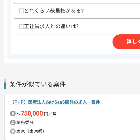
歓迎スキル
・Androidアプリ開発経験
どれくらい裁量権がある?
・iOSアプリ開発経験
・ネイティブアプリからFlutterへのリ
正社員求人との違いは?
・CI/CD環境の構築、運用経験
・Google Play、App Storeへのリリー
・生成AIを活用した開発経験
詳し
スキルに不安がある方へ
上記に似た経験やスキルをお持ちであれば申
条件が似ている案件
商談回数
2回
その他募集要項
募集人数
1人
【PHP】医療法人向けSaaS開発の求人・案件
作業開始日
2026/05/01
750,000
〜
円／月
業務委託
システム開発、SES事業等を展開してい
東京（東京都）
エージェントからのコ
今回は運転自動計測アプリ開発案件に携