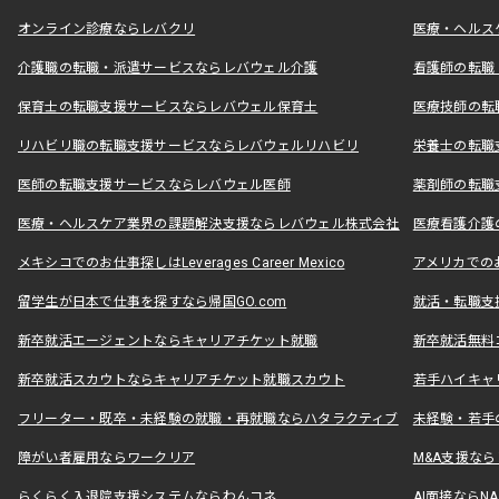
オンライン診療ならレバクリ
医療・ヘルス
介護職の転職・派遣サービスならレバウェル介護
看護師の転職
保育士の転職支援サービスならレバウェル保育士
医療技師の転
リハビリ職の転職支援サービスならレバウェルリハビリ
栄養士の転職
医師の転職支援サービスならレバウェル医師
薬剤師の転職
医療・ヘルスケア業界の課題解決支援ならレバウェル株式会社
医療看護介護の
メキシコでのお仕事探しはLeverages Career Mexico
アメリカでのお仕事
留学生が日本で仕事を探すなら帰国GO.com
就活・転職支
新卒就活エージェントならキャリアチケット就職
新卒就活無料
新卒就活スカウトならキャリアチケット就職スカウト
若手ハイキャ
フリーター・既卒・未経験の就職・再就職ならハタラクティブ
未経験・若手
障がい者雇用ならワークリア
M&A支援な
らくらく入退院支援システムならわんコネ
AI面接ならNAL