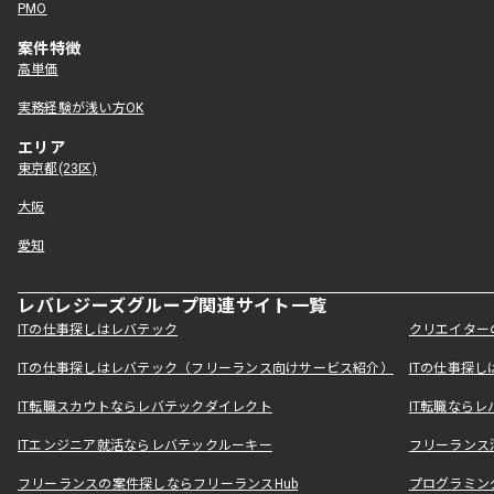
PMO
案件特徴
高単価
実務経験が浅い方OK
エリア
東京都(23区)
大阪
愛知
レバレジーズグループ関連サイト一覧
ITの仕事探しはレバテック
クリエイター
ITの仕事探しはレバテック（フリーランス向けサービス紹介）
ITの仕事探
IT転職スカウトならレバテックダイレクト
IT転職なら
ITエンジニア就活ならレバテックルーキー
フリーランス
フリーランスの案件探しならフリーランスHub
プログラミン