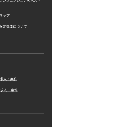
ランスエンジニアの求人・
マップ
限定機能について
の求人・案件
tの求人・案件