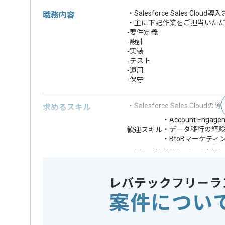
・Salesforce Sales 
職務内容
・主に下記作業をご担当いた
-要件定義
-設計
-実装
-テスト
-運用
-保守
・Salesforce Sales C
求めるスキル
・Account Enga
・データ移行の経
歓迎スキル
・BtoBマーケテ
※上記に似た経験やスキルをお持ち
業務内容
ソフトウ
この案件のポイント
レバテックフリーラ
特徴
20代活躍中
案件につい
精算条件
有
精算・お支払い