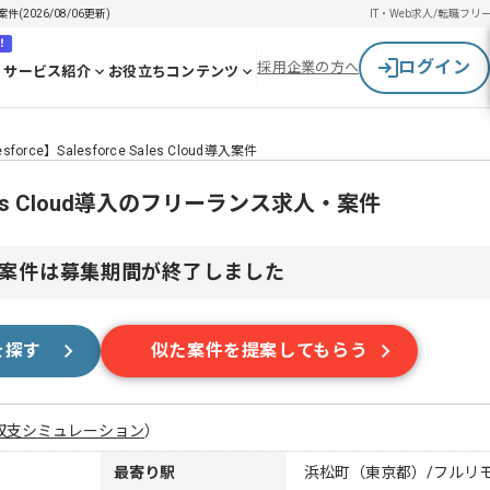
案件(2026/08/06更新)
IT・Web求人/転職
フリ
！
ログイン
採用企業の方へ
サービス紹介
お役立ちコンテンツ
esforce】Salesforce Sales Cloud導入案件
e Sales Cloud導入のフリーランス求人・案件
案件は募集期間が終了しました
を探す
似た案件を提案してもらう
収支シミュレーション
）
最寄り駅
浜松町（東京都）/フルリ