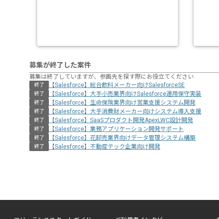
募集が終了した案件
募集は終了していますが、参画先を探す際にお役立てください
【Salesforce】総合飲料メーカー向けSalesforceSE
終了
【Salesforce】大手小売業界向けSalesforce運用保守実装
終了
【Salesforce】生命保険業界向け営業支援システム開発
終了
【Salesforce】大手消費財メーカー向けシステム導入支援
終了
【Salesforce】SaaSプロダクト開発ApexLWC設計開発
終了
【Salesforce】業務アプリケーション開発サポート
終了
【Salesforce】花卸売業界向けデータ管理システム構築
終了
【Salesforce】不動産テック企業向け開発
終了