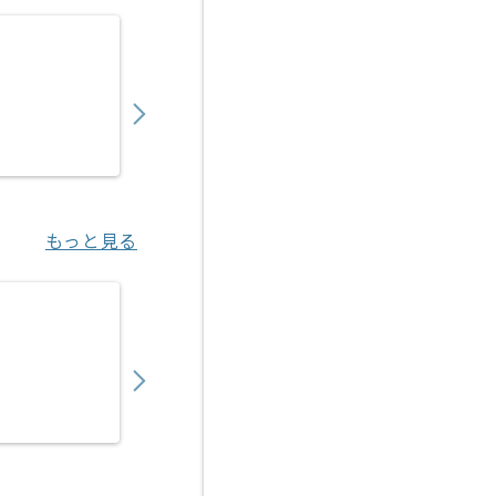
【COBOL】銀行向けシステム設計開発の求人
950,000
〜
円／月
業務委託
豊洲（東京都）
もっと見る
【Apex】生産管理システム開発企業向けSales
850,000
〜
円／月
業務委託
北新地（大阪府）