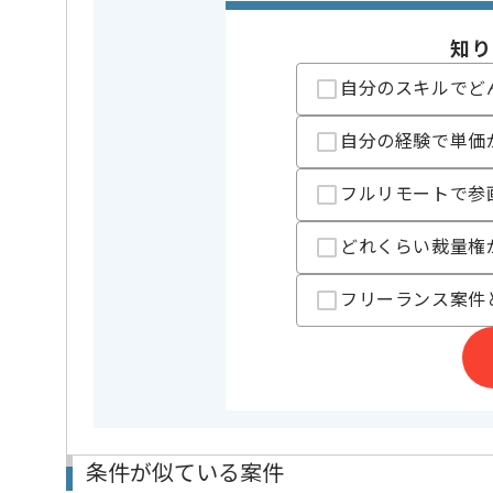
精算基準時間
140時間
支払いサイト
15日
知り
自分のスキルでど
担当者より
自分の経験で単価
Salesforceの経験を活かすことができます。
複数案件を保有している企業ですので、
フルリモートで参
ご経験と実績に応じて別案件のご提案も差し上げる場
新しいアイディアや技術を積極的に導入し、
どれくらい裁量権
経験豊富なメンバーと成長が出来る環境でございます
スキルアップされたい方、長期的に参画されたい方に
フリーランス案件
基本的にはリモート作業を見込んでおります。
条件が似ている案件