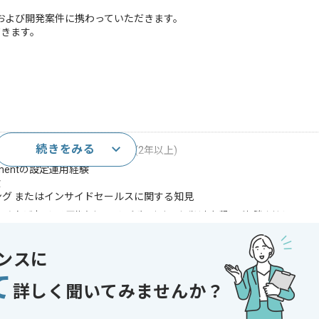
Cloud導入および開発案件に携わっていただきます。
だきます。
続きをみる
loudの導入またはカスタマイズ開発経験(2年以上)
gementの設定運用経験
験
ィング またはインサイドセールスに関する知見
であれば申し込み可能なケースもございます！まずはお気軽にご相談ください！
ェア開発
ンスに
 , 30代活躍中 , 長期プロジェクト , 40代活躍中
て
詳しく聞いてみませんか？