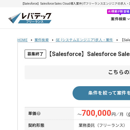
【Salesforce】Salesforce Sales Cloud導入案件| ITフリーランスエンジニアの求人・
AI検索が新登場
案件検索
HOME
案件検索
SE (システムエンジニア)求人・案件
【Sal
【Salesforce】Salesforc
募集終了
こちらの
条件を絞って案件
700,000
単価
〜
円／月
（
契約形態
業務委託（フリーランス）