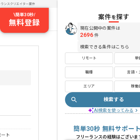
ーランスクリエイター案件
\
簡単30秒
/
案件
探す
を
無料登録
現在公開中の案件は
2696
件
検索できる条件はこちら
リモート
単
職種
言語・
エリア
稼働
検索する
AI検索を使ってみる
簡単30秒 無料サポー
モート
フリーランスの経験はございま