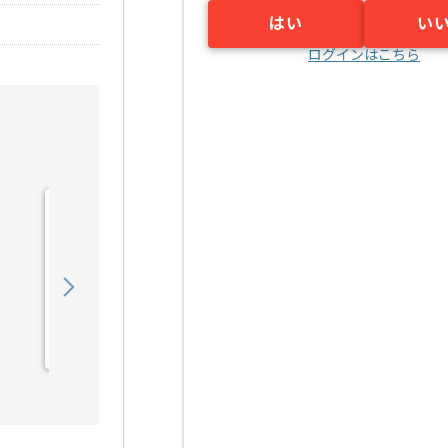
はい
い
ログインはこちら
【COBOL】銀行向けシス
テム設計開発の求人・案件
950,000
〜
円／月
業務委託
豊洲（東京都）