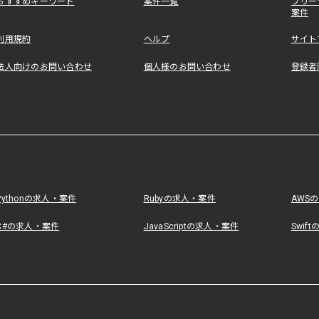
おすすめキーワード
案件一覧
フリー
案件
利用規約
ヘルプ
サイト
法人向けのお問い合わせ
個人様のお問い合わせ
登録者
Pythonの求人・案件
Rubyの求人・案件
AWS
C#の求人・案件
JavaScriptの求人・案件
Swif