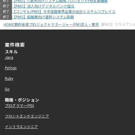
【PMO】IT業界向けシステム開発プロジェクトPM支援構築
終了
【PMO】法人向けデジタルバンク設立
終了
【コンサル/PMO】大手道路業界企業の会計システムリプレイス
終了
【PMO】船舶業向け基幹システム刷新
終了
HOME
案件検索
プロジェクトマネージャー(PM)求人・案件
【PMO】クライアン
案件検索
スキル
Java
Python
Ruby
Go
職種・ポジション
プログラマー(PG)
フロントエンドエンジニア
インフラエンジニア