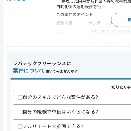
-整理した内容から作業内容の改善案及
自動化後の運用設計を行う
この案件のポイント
業務内容
ベンダーコントロール
20代活躍中 , 30代活躍中
特徴
技術に積極的
求めるスキル
レバテックフリーランスに
スキル
・PowerAutomate、workatoを
案件について
聞いてみませんか？
・Excelの運用手順書やヒアリングな
歓迎スキル
知りたい
・アプリケーションをフルスクラッチで
自分のスキルでどんな案件がある?
スキルに不安がある方へ
上記に似た経験やスキルをお持ちであれば申
自分の経験で単価はいくらになる?
フルリモートで参画できる?