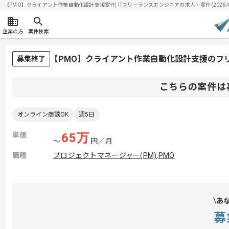
【PMO】クライアント作業自動化設計支援案件| ITフリーランスエンジニアの求人・案件(2026/08
企業の方
案件検索
【PMO】クライアント作業自動化設計支援のフ
募集終了
こちらの案件は
オンライン商談OK
週5日
単価
65
万
〜
円／月
職種
プロジェクトマネージャー(PM)
,
PMO
あ
募