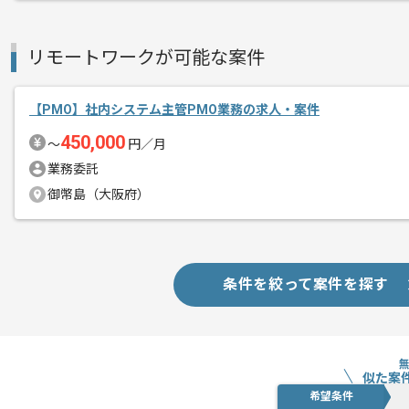
リモートワークが可能な案件
【PMO】社内システム主管PMO業務の求人・案件
450,000
〜
円／月
業務委託
御幣島（大阪府）
条件を絞って案件を探す
似た案
希望条件