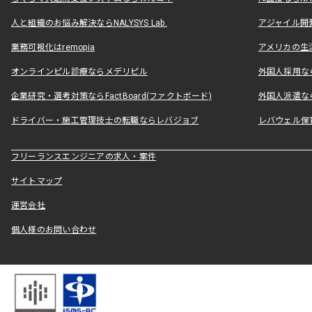
人と組織のお悩み解決ならNALYSYS Lab.
アジャイル開発なら
業務可視化はremopia
アメリカの生活
オンラインピル診療ならメデリピル
外国人採用ならLe
企業研究・選考対策ならFactBoard(ファクトボード)
外国人派遣なら
ドライバー・施工管理技士の転職ならレバジョブ
レバウェル保
フリーランスエンジニアの求人・案件
サイトマップ
運営会社
個人様のお問い合わせ