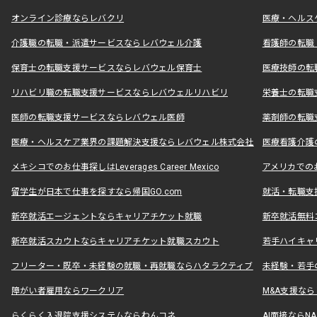
オンライン診療ならレバクリ
医療・ヘルス
介護職の転職・派遣サービスならレバウェル介護
看護師の転職
保育士の転職支援サービスならレバウェル保育士
医療技師の転
リハビリ職の転職支援サービスならレバウェルリハビリ
栄養士の転職
医師の転職支援サービスならレバウェル医師
薬剤師の転職
医療・ヘルスケア業界の課題解決支援ならレバウェル株式会社
医療看護介護の
メキシコでのお仕事探しはLeverages Career Mexico
アメリカでのお仕事
留学生が日本で仕事を探すなら帰国GO.com
就活・転職支
新卒就活エージェントならキャリアチケット就職
新卒就活無料
新卒就活スカウトならキャリアチケット就職スカウト
若手ハイキャ
フリーター・既卒・未経験の就職・再就職ならハタラクティブ
未経験・若手
障がい者雇用ならワークリア
M&A支援な
らくらく入退院支援システムならわんコネ
AI面接ならNAL