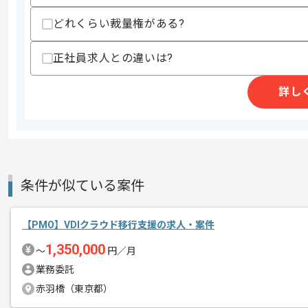
商談回数
1回
その他募集要項
どれくらい裁量権がある?
募集人数
1人
作業開始日
2026/05/12
正社員求人との違いは?
詳し
SI事業、システム運用保守事業等を展開
エージェントからのコ
今回はクライアント作業自動化設計支援
メント
PMOとしての実務経験を活かしたい方
条件が似ている案件
基本的には常駐での作業を見込んでおり
【PMO】VDIクラウド移行支援の求人・案件
1,350,000
〜
円／月
業務委託
赤羽橋（東京都）