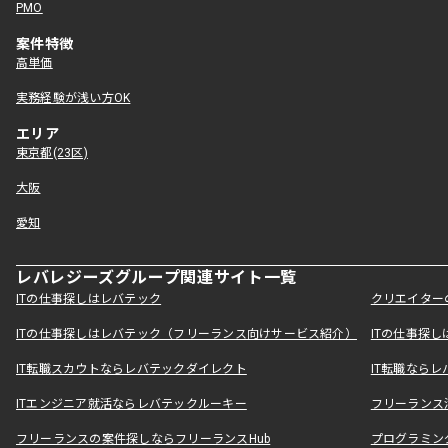
PMO
案件特徴
高単価
実務経験が浅い方OK
エリア
東京都(23区)
大阪
愛知
レバレジーズグループ関連サイト一覧
ITの仕事探しはレバテック
クリエイター
ITの仕事探しはレバテック（フリーランス向けサービス紹介）
ITの仕事探
IT転職スカウトならレバテックダイレクト
IT転職なら
ITエンジニア就活ならレバテックルーキー
フリーランス
フリーランスの案件探しならフリーランスHub
プログラミン