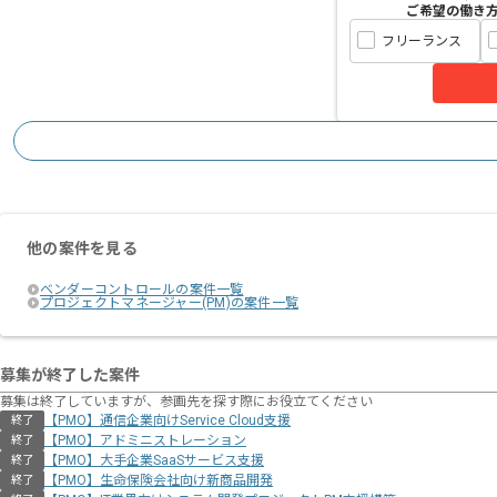
ご希望の働き
フリーランス
他の案件を見る
ベンダーコントロールの案件一覧
プロジェクトマネージャー(PM)の案件一覧
募集が終了した案件
募集は終了していますが、参画先を探す際にお役立てください
【PMO】通信企業向けService Cloud支援
終了
【PMO】アドミニストレーション
終了
【PMO】大手企業SaaSサービス支援
終了
【PMO】生命保険会社向け新商品開発
終了