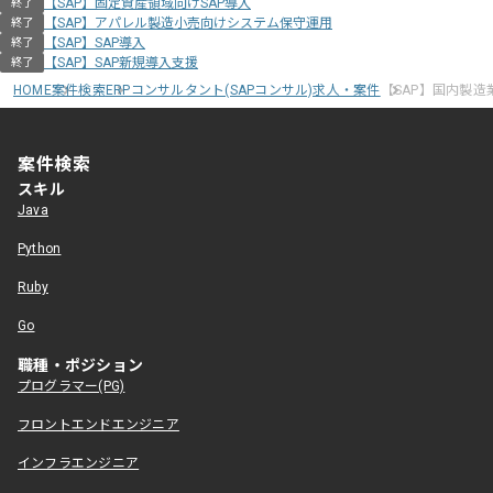
【SAP】固定資産領域向けSAP導入
終了
【SAP】アパレル製造小売向けシステム保守運用
終了
【SAP】SAP導入
終了
【SAP】SAP新規導入支援
終了
HOME
案件検索
ERPコンサルタント(SAPコンサル)求人・案件
【SAP】国内製造業向け
案件検索
スキル
Java
Python
Ruby
Go
職種・ポジション
プログラマー(PG)
フロントエンドエンジニア
インフラエンジニア