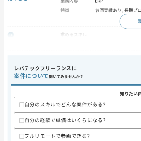
業務内容
ERP
特徴
参画実績あり , 長期プロ
求めるスキル
スキル
・SAP標準機能の説明経験
・顧客の業務ヒアリング後SAP標準機能
・SAP標準部分のカスタマイズとパラメ
・アドオン実現内容の作成経験
レバテックフリーランスに
スキルに不安がある方へ
案件について
聞いてみませんか？
上記に似た経験やスキルをお持ちであれば申
知りたい
自分のスキルでどんな案件がある?
精算条件
有
精算・お支払い
精算基準時間
140時間〜180時間
自分の経験で単価はいくらになる?
支払いサイト
15日
フルリモートで参画できる?