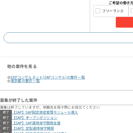
ご希望の働き
フリーランス
他の案件を見る
ERPコンサルタント(SAPコンサル)の案件一覧
東京都の案件一覧
募集が終了した案件
募集は終了していますが、参画先を探す際にお役立てください
【SAP】SAP固定資産管理モジュール導入
終了
【SAP】オープンポジション
終了
【SAP】SAP運用保守開発支援
終了
【SAP】定型運用保守開発
終了