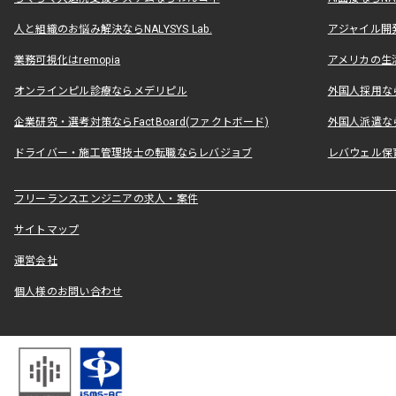
人と組織のお悩み解決ならNALYSYS Lab.
アジャイル開発なら
業務可視化はremopia
アメリカの生活
オンラインピル診療ならメデリピル
外国人採用ならLe
企業研究・選考対策ならFactBoard(ファクトボード)
外国人派遣なら
ドライバー・施工管理技士の転職ならレバジョブ
レバウェル保
フリーランスエンジニアの求人・案件
サイトマップ
運営会社
個人様のお問い合わせ