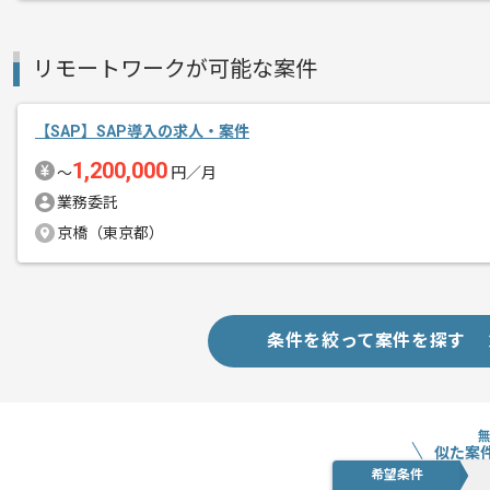
リモートワークが可能な案件
【SAP】SAP導入の求人・案件
1,200,000
〜
円／月
業務委託
京橋（東京都）
条件を絞って案件を探す
似た案
希望条件