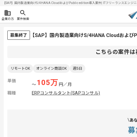
【SAP】国内製造業向けS/4HANA CloudおよびPublic edition導入案件| ITフリーランスエンジ
企業の方
案件検索
【SAP】国内製造業向けS/4HANA CloudおよびP
募集終了
こちらの案件は
リモートOK
オンライン商談OK
週5日
単価
105
万
〜
円／月
職種
ERPコンサルタント(SAPコンサル)
あ
募