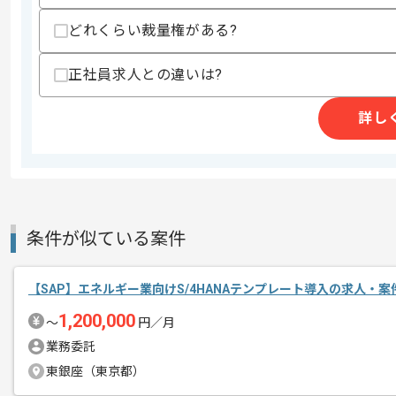
どれくらい裁量権がある?
商談回数
2回
その他募集要項
募集人数
1人
正社員求人との違いは?
作業開始日
2026/06/01
詳し
レバテックでの実績がある企業の案件で
エージェントからのコ
メント
SAPの経験を活かすことができます。
条件が似ている案件
複数案件を保有している企業ですので、
ご経験と実績に応じて別案件のご提案も
新しいアイディアや技術を積極的に導入
【SAP】エネルギー業向けS/4HANAテンプレート導入の求人・案
経験豊富なメンバーと成長が出来る環境
1,200,000
〜
円／月
スキルアップされたい方、長期的に参画
業務委託
東銀座（東京都）
フルリモートでの参画が可能です。