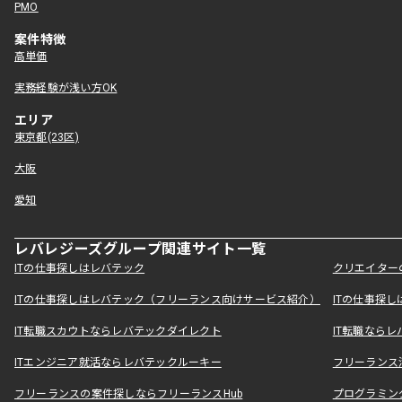
PMO
案件特徴
高単価
実務経験が浅い方OK
エリア
東京都(23区)
大阪
愛知
レバレジーズグループ関連サイト一覧
ITの仕事探しはレバテック
クリエイター
ITの仕事探しはレバテック（フリーランス向けサービス紹介）
ITの仕事探
IT転職スカウトならレバテックダイレクト
IT転職なら
ITエンジニア就活ならレバテックルーキー
フリーランス
フリーランスの案件探しならフリーランスHub
プログラミン