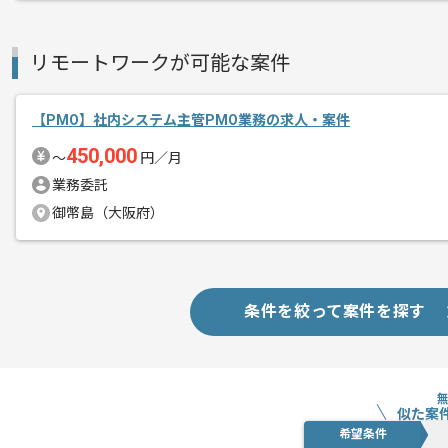
リモートワークが可能な案件
【PMO】社内システム主管PMO業務の求人・案件
450,000
〜
円／月
業務委託
御幣島（大阪府）
条件を絞って案件を探す
似た案
希望条件