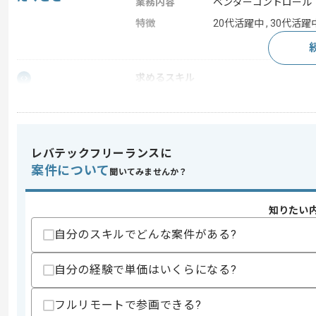
業務内容
ベンダーコントロール
特徴
20代活躍中 , 30代活躍
求めるスキル
スキル
・SAP大規模案件でのPMO経験
・進捗と課題管理及び複雑なステークホ
スキルに不安がある方へ
レバテックフリーランスに
上記に似た経験やスキルをお持ちであれば申
案件について
聞いてみませんか？
知りたい
精算条件
有
精算・お支払い
自分のスキルでどんな案件がある?
精算基準時間
140時間〜180時間
支払いサイト
15日
自分の経験で単価はいくらになる?
フルリモートで参画できる?