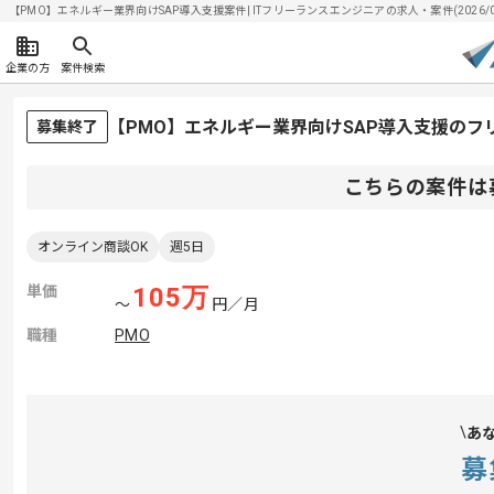
【PMO】エネルギー業界向けSAP導入支援案件| ITフリーランスエンジニアの求人・案件(2026/08
企業の方
案件検索
【PMO】エネルギー業界向けSAP導入支援のフ
募集終了
こちらの案件は
オンライン商談OK
週5日
単価
105
万
〜
円／月
職種
PMO
あ
募