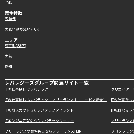
PMO
案件特徴
高単価
実務経験が浅い方OK
エリア
東京都(23区)
大阪
愛知
レバレジーズグループ関連サイト一覧
ITの仕事探しはレバテック
クリエイター
ITの仕事探しはレバテック（フリーランス向けサービス紹介）
ITの仕事探
IT転職スカウトならレバテックダイレクト
IT転職なら
ITエンジニア就活ならレバテックルーキー
フリーランス
フリーランスの案件探しならフリーランスHub
プログラミン