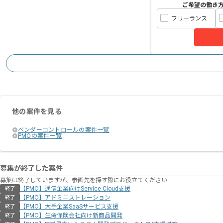
ご希望の働き
フリーランス
他の案件を見る
ベンダーコントロールの案件一覧
PMOの案件一覧
募集が終了した案件
募集は終了していますが、参画先を探す際にお役立てください
【PMO】通信企業向けService Cloud支援
終了
【PMO】アドミニストレーション
終了
【PMO】大手企業SaaSサービス支援
終了
【PMO】生命保険会社向け新商品開発
終了