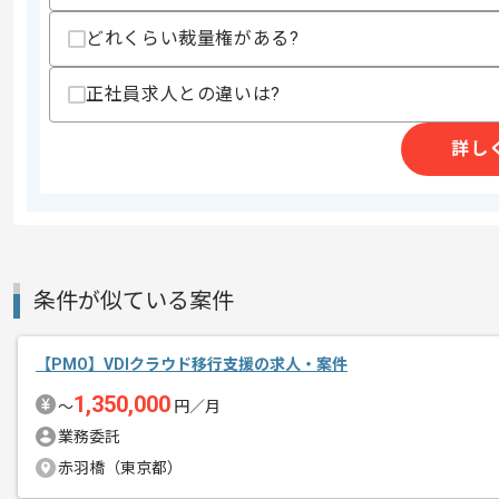
商談回数
2回
その他募集要項
どれくらい裁量権がある?
募集人数
1人
作業開始日
2026/06/01
正社員求人との違いは?
詳し
PMOの経験を活かすことができます。
エージェントからのコ
複数案件を保有している企業ですので、
メント
ご経験と実績に応じて別案件のご提案も
新しいアイディアや技術を積極的に導入
経験豊富なメンバーと成長が出来る環境
条件が似ている案件
スキルアップされたい方、長期的に参画
【PMO】VDIクラウド移行支援の求人・案件
1,350,000
〜
円／月
業務委託
赤羽橋（東京都）