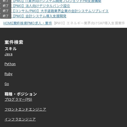
【PMO】IT業界向けシステム開発プロジェクトPM支援構築
終了
【PMO】法人向けデジタルバンク設立
終了
【コンサル/PMO】大手道路業界企業の会計システムリプレイス
終了
【PMO】会計システム導入支援開発
終了
HOME
案件検索
PMO求人・案件
【PMO】エネルギー業界向けSAP導入支援案件
案件検索
スキル
Java
Python
Ruby
Go
職種・ポジション
プログラマー(PG)
フロントエンドエンジニア
インフラエンジニア