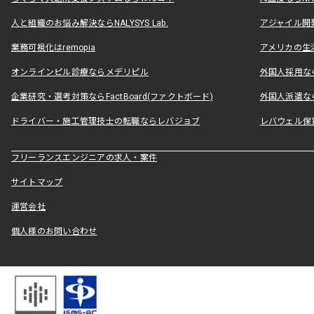
人と組織のお悩み解決ならNALYSYS Lab.
アジャイル開発なら
業務可視化はremopia
アメリカの生活
オンラインピル診療ならメデリピル
外国人採用ならLe
企業研究・選考対策ならFactBoard(ファクトボード)
外国人派遣なら
ドライバー・施工管理技士の転職ならレバジョブ
レバウェル保
フリーランスエンジニアの求人・案件
サイトマップ
運営会社
個人様のお問い合わせ