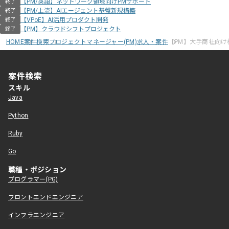
【PM/英語】ネットワーク領域向けPMサポート
終了
【PM/上流】AIエージェント基盤新規構築
終了
【VPoE】AI活用プロダクト開発
終了
【PM】クラウドシフトプロジェクト
終了
HOME
案件検索
プロジェクトマネージャー(PM)求人・案件
【PM】大手商社向
案件検索
スキル
Java
Python
Ruby
Go
職種・ポジション
プログラマー(PG)
フロントエンドエンジニア
インフラエンジニア