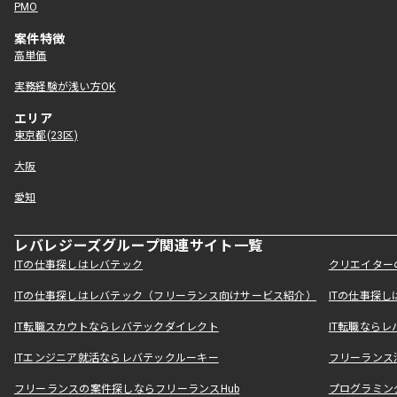
PMO
案件特徴
高単価
実務経験が浅い方OK
エリア
東京都(23区)
大阪
愛知
レバレジーズグループ関連サイト一覧
ITの仕事探しはレバテック
クリエイター
ITの仕事探しはレバテック（フリーランス向けサービス紹介）
ITの仕事探
IT転職スカウトならレバテックダイレクト
IT転職なら
ITエンジニア就活ならレバテックルーキー
フリーランス
フリーランスの案件探しならフリーランスHub
プログラミン