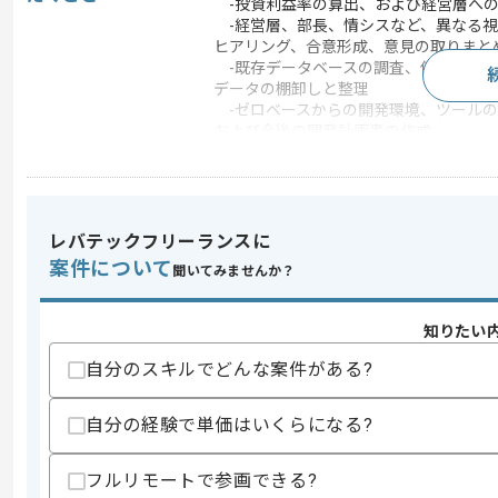
-投資利益率の算出、および経営層への
-経営層、部長、情シスなど、異なる視
ヒアリング、合意形成、意見の取りまと
-既存データベースの調査、価格予測モ
データの棚卸しと整理
-ゼロベースからの開発環境、ツールの
および今後の開発計画書の作成
-技術的な実現可能性の判断およびコ
この案件のポイント
業務内容
ベンダーコントロール ,
レバテックフリーランスに
特徴
20代活躍中 , 30代活躍
案件について
聞いてみませんか？
知りたい
求めるスキル
スキル
・機械学習プロジェクトの上流工程にお
自分のスキルでどんな案件がある?
・経営層や他部門の異なる意見を調整し
歓迎スキル
自分の経験で単価はいくらになる?
・エンジニアとしての実装および開発経
フルリモートで参画できる?
スキルに不安がある方へ