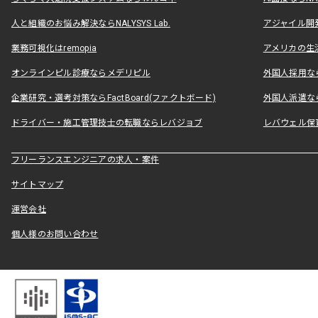
人と組織のお悩み解決ならNALYSYS Lab.
アジャイル開発なら
業務可視化はremopia
アメリカの生活
オンラインピル診療ならメデリピル
外国人採用ならLe
企業研究・選考対策ならFactBoard(ファクトボード)
外国人派遣なら
ドライバー・施工管理技士の転職ならレバジョブ
レバウェル保
フリーランスエンジニアの求人・案件
サイトマップ
運営会社
個人様のお問い合わせ