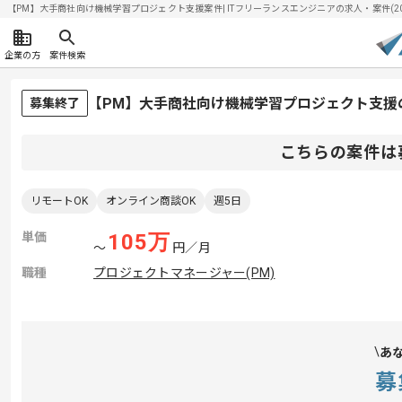
【PM】大手商社向け機械学習プロジェクト支援案件| ITフリーランスエンジニアの求人・案件(2026
企業の方
案件検索
【PM】大手商社向け機械学習プロジェクト支援
募集終了
こちらの案件は
リモートOK
オンライン商談OK
週5日
単価
105
万
〜
円／月
職種
プロジェクトマネージャー(PM)
あ
募