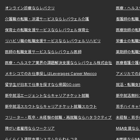
オンライン診療ならレバクリ
医療・ヘルス
介護職の転職・派遣サービスならレバウェル介護
看護師の転職
保育士の転職支援サービスならレバウェル保育士
医療技師の転
リハビリ職の転職支援サービスならレバウェルリハビリ
栄養士の転職
医師の転職支援サービスならレバウェル医師
薬剤師の転職
医療・ヘルスケア業界の課題解決支援ならレバウェル株式会社
医療看護介護の
メキシコでのお仕事探しはLeverages Career Mexico
アメリカでのお仕事
留学生が日本で仕事を探すなら帰国GO.com
就活・転職支
新卒就活エージェントならキャリアチケット就職
新卒就活無料
新卒就活スカウトならキャリアチケット就職スカウト
若手ハイキャ
フリーター・既卒・未経験の就職・再就職ならハタラクティブ
未経験・若手
障がい者雇用ならワークリア
M&A支援な
らくらく入退院支援システムならわんコネ
AI面接ならNAL