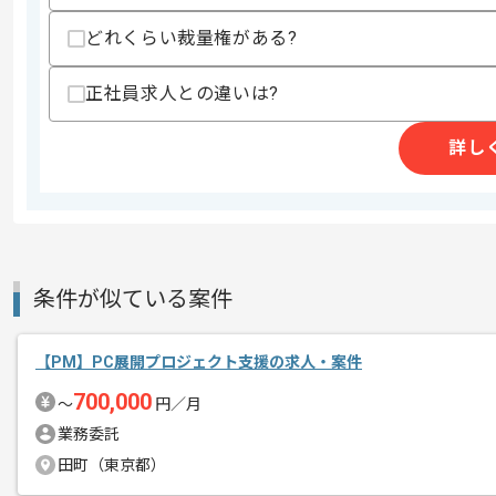
上記に似た経験やスキルをお持ちであれば申
どれくらい裁量権がある?
正社員求人との違いは?
商談回数
2回
その他募集要項
詳し
募集人数
1人
作業開始日
2026/07/01
データ分析、基盤構築およびAI開発等
エージェントからのコ
条件が似ている案件
今回は大手商社向け機械学習プロジェク
メント
【PM】PC展開プロジェクト支援の求人・案件
PM経験を活かしたい方にお勧めです。
700,000
〜
円／月
基本的には一部リモートでの作業を見込
業務委託
田町（東京都）