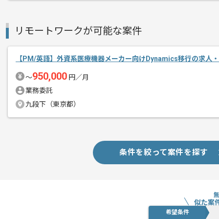
リモートワークが可能な案件
【PM/英語】外資系医療機器メーカー向けDynamics移行の求人
950,000
〜
円／月
業務委託
九段下（東京都）
条件を絞って案件を探す
似た案
希望条件