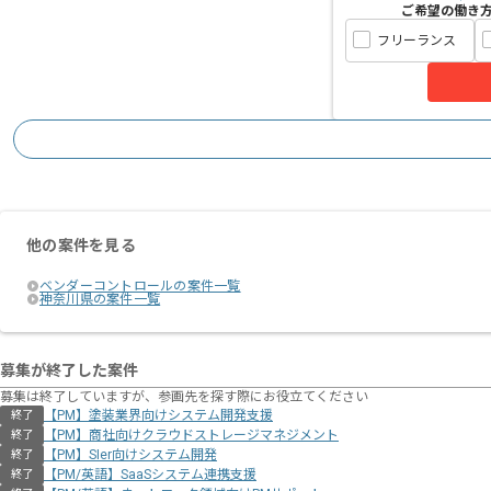
ご希望の働き
フリーランス
他の案件を見る
ベンダーコントロールの案件一覧
神奈川県の案件一覧
募集が終了した案件
募集は終了していますが、参画先を探す際にお役立てください
【PM】塗装業界向けシステム開発支援
終了
【PM】商社向けクラウドストレージマネジメント
終了
【PM】SIer向けシステム開発
終了
【PM/英語】SaaSシステム連携支援
終了