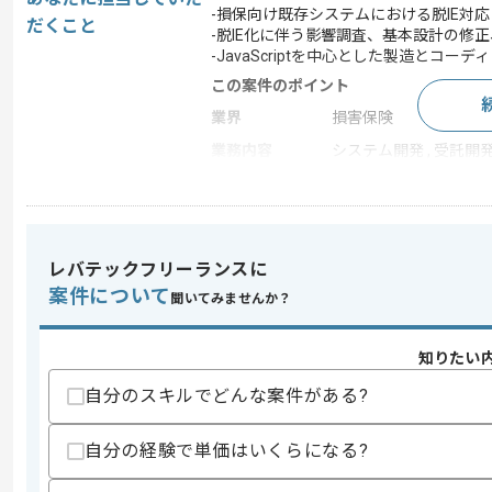
-損保向け既存システムにおける脱IE対応
だくこと
-脱IE化に伴う影響調査、基本設計の修
-JavaScriptを中心とした製造とコー
この案件のポイント
業界
損害保険
業務内容
システム開発 , 受託開
特徴
20代活躍中 , 30代活躍
レバテックフリーランスに
求めるスキル
スキル
案件について
・JavaScriptを用いた開発実務経験
聞いてみませんか？
・ASP.NET、VB.NET、C#を用いた開
・HTML、CSSに関する知見
知りたい
歓迎スキル
自分のスキルでどんな案件がある?
・Edge化、脱IE等Webブラウザの互
・損害保険分野のシステム開発経験
自分の経験で単価はいくらになる?
スキルに不安がある方へ