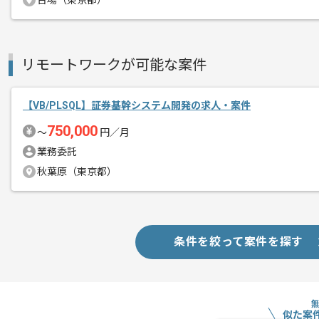
台場（東京都）
リモートワークが可能な案件
【VB/PLSQL】証券基幹システム開発の求人・案件
750,000
〜
円／月
業務委託
秋葉原（東京都）
条件を絞って案件を探す
似た案