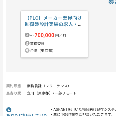
募
【PLC】メーカー業界向け
制御盤設計実装の求人・案
件
700,000
〜
円／月
業務委託
台場（東京都）
契約形態
業務委託（フリーランス）
最寄り駅
立川（東京都）/一部リモート
・ASP.NETを用いた損保向け既存シス
・主に下記作業をご担当いただきます。
あなたに担当していた