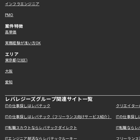
インフラエンジニア
PMO
案件特徴
高単価
実務経験が浅い方OK
エリア
東京都(23区)
大阪
愛知
レバレジーズグループ関連サイト一覧
ITの仕事探しはレバテック
クリエイター
ITの仕事探しはレバテック（フリーランス向けサービス紹介）
ITの仕事探
IT転職スカウトならレバテックダイレクト
IT転職なら
ITエンジニア就活ならレバテックルーキー
フリーランス