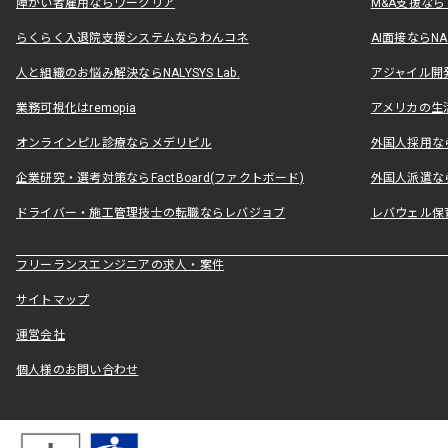
障がい者雇用ならワークリア
M&A支援な
らくらく入退院支援システムならわんコネ
AI面接ならNAL
人と組織のお悩み解決ならNALYSYS Lab.
アジャイル開発なら
業務可視化はremopia
アメリカの生活
オンラインピル診療ならメデリピル
外国人採用ならLe
企業研究・選考対策ならFactBoard(ファクトボード)
外国人派遣なら
ドライバー・施工管理技士の転職ならレバジョブ
レバウェル保
フリーランスエンジニアの求人・案件
サイトマップ
運営会社
個人様のお問い合わせ