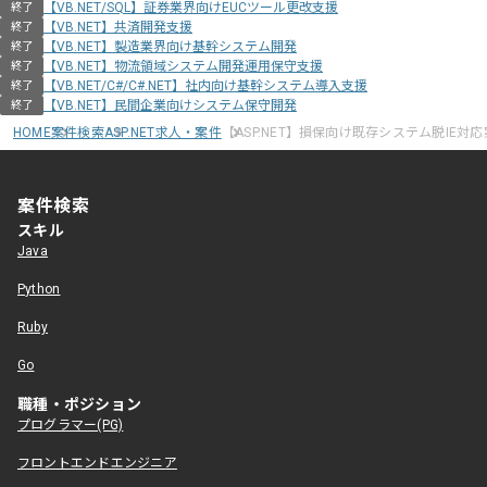
【VB.NET/SQL】証券業界向けEUCツール更改支援
終了
【VB.NET】共済開発支援
終了
【VB.NET】製造業界向け基幹システム開発
終了
【VB.NET】物流領域システム開発運用保守支援
終了
【VB.NET/C#/C#.NET】社内向け基幹システム導入支援
終了
【VB.NET】民間企業向けシステム保守開発
終了
HOME
案件検索
ASP.NET求人・案件
【ASP.NET】損保向け既存システム脱IE対
案件検索
スキル
Java
Python
Ruby
Go
職種・ポジション
プログラマー(PG)
フロントエンドエンジニア