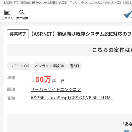
【ASP.NET】損保向け既存システム脱IE対応案件| ITフリーランスエンジニアの求人・案件(2026/0
企業の方
案件検索
【ASP.NET】損保向け既存システム脱IE対応
募集終了
こちらの案件は
リモートOK
オンライン商談OK
週5日
単価
50
万
〜
円／月
職種
サーバーサイドエンジニア
言語
ASP.NET
,
JavaScript
,
CSS
,
C#
,
VB.NET
,
HTML
あ