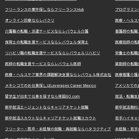
フリーランスの案件探しならフリーランスHub
プログラミン
オンライン診療ならレバクリ
医療・ヘルス
介護職の転職・派遣サービスならレバウェル介護
看護師の転職
保育士の転職支援サービスならレバウェル保育士
医療技師の転
リハビリ職の転職支援サービスならレバウェルリハビリ
栄養士の転職
医師の転職支援サービスならレバウェル医師
薬剤師の転職
医療・ヘルスケア業界の課題解決支援ならレバウェル株式会社
医療看護介護の
メキシコでのお仕事探しはLeverages Career Mexico
アメリカでのお仕事
留学生が日本で仕事を探すなら帰国GO.com
就活・転職支
新卒就活エージェントならキャリアチケット就職
新卒就活無料
新卒就活スカウトならキャリアチケット就職スカウト
若手ハイキャ
フリーター・既卒・未経験の就職・再就職ならハタラクティブ
未経験・若手