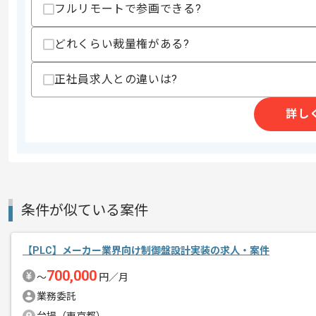
上記に似た経験やスキルをお持ちであれば申
フルリモートで参画できる?
どれくらい裁量権がある?
商談回数
1回
その他募集要項
正社員求人との違いは?
募集人数
1人
作業開始日
2026/06/01
詳し
高還元SES事業、ITフリーランスエー
エージェントからのコ
レバテックの実績がある企業でございま
メント
今回は損保向け既存システム脱IE対応案
条件が似ている案件
ASP.NETを用いた開発経験を活かした
【PLC】メーカー業界向け制御盤設計実装の求人・案件
700,000
〜
円／月
基本的には一部リモートでの作業を見込
業務委託