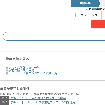
希望条件
ご希望の働き
フリーランス
他の案件を見る
システム開発の案件一覧
損害保険の案件一覧
サーバーサイドエンジニアの案件一覧
募集が終了した案件
募集は終了していますが、参画先を探す際にお役立てください
【VB.NET/Java】商社向け社内システム開発
終了
【VB.NET】研修サービス事業社内システム開発運用
終了