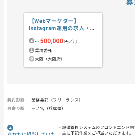
募
【Webマーケター】
Instagram運用の求人・案
件
500,000
〜
円／月
業務委託
大阪（大阪府）
契約形態
業務委託（フリーランス）
最寄り駅
三ノ宮（兵庫県）
・設備管理システムのフロントエンド開
・主に下記作業をご担当いただきます。
あなたに担当していた