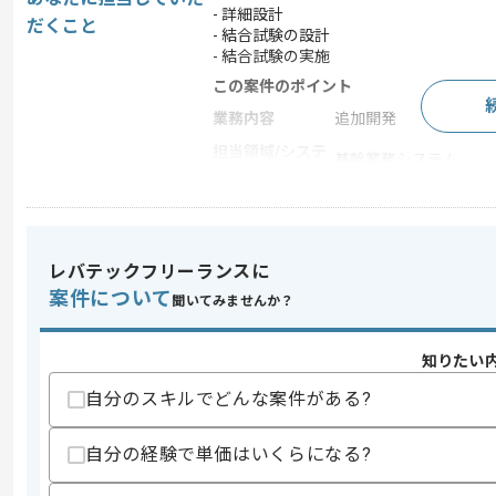
- 詳細設計
だくこと
- 結合試験の設計
- 結合試験の実施
この案件のポイント
業務内容
追加開発
担当領域/システ
基幹業務システム
ム
特徴
急募
レバテックフリーランスに
求めるスキル
案件について
聞いてみませんか？
スキル
・HTML、CSS、Javascript(JQue
・PostgreSQLを用いた開発経験
・詳細設計以降の工程を一人称で対応し
知りたい
歓迎スキル
自分のスキルでどんな案件がある?
・Javaを用いた開発経験
・C++を用いた開発経験
自分の経験で単価はいくらになる?
スキルに不安がある方へ