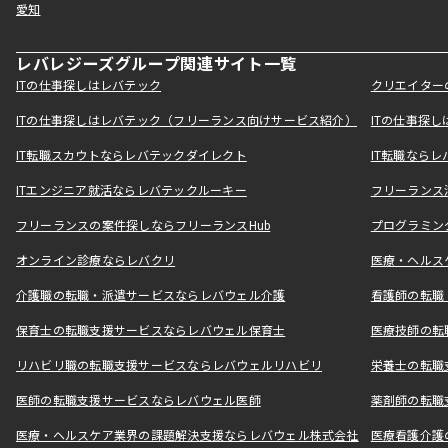
愛知
レバレジーズグループ関連サイト一覧
ITの仕事探しはレバテック
クリエイター
ITの仕事探しはレバテック（フリーランス向けサービス紹介）
ITの仕事探
IT転職スカウトならレバテックダイレクト
IT転職なら
ITエンジニア就活ならレバテックルーキー
フリーランス
フリーランスの案件探しならフリーランスHub
プログラミン
オンライン診療ならレバクリ
医療・ヘルス
介護職の転職・派遣サービスならレバウェル介護
看護師の転職
保育士の転職支援サービスならレバウェル保育士
医療技師の転
リハビリ職の転職支援サービスならレバウェルリハビリ
栄養士の転職
医師の転職支援サービスならレバウェル医師
薬剤師の転職
医療・ヘルスケア業界の課題解決支援ならレバウェル株式会社
医療看護介護の