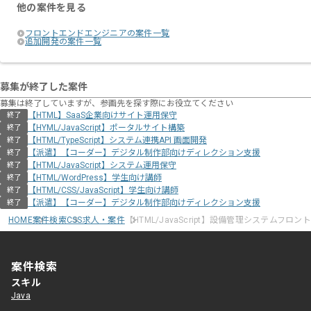
他の案件を見る
フロントエンドエンジニアの案件一覧
追加開発の案件一覧
募集が終了した案件
募集は終了していますが、参画先を探す際にお役立てください
【HTML】SaaS企業向けサイト運用保守
終了
【HYML/JavaScript】ポータルサイト構築
終了
【HTML/TypeScript】システム連携API 画面開発
終了
【派遣】【コーダー】デジタル制作部向けディレクション支援
終了
【HTML/JavaScript】システム運用保守
終了
【HTML/WordPress】学生向け講師
終了
【HTML/CSS/JavaScript】学生向け講師
終了
【派遣】【コーダー】デジタル制作部向けディレクション支援
終了
HOME
案件検索
CSS求人・案件
【HTML/JavaScript】設備管理システムフロ
案件検索
スキル
Java