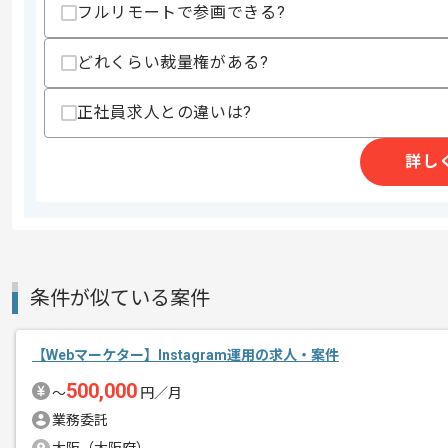
フルリモートで参画できる?
上記に似た経験やスキルをお持ちであれば申
どれくらい裁量権がある?
商談回数
1回
正社員求人との違いは?
その他募集要項
募集人数
3人
詳し
作業開始日
2026/06/01
レバテックでの実績がある企業の案件で
エージェントからのコ
複数案件を保有している企業ですので、
メント
条件が似ている案件
ご経験と実績に応じてスライド案件のご
新しいアイディアや技術を積極的に導入
【Webマーケター】Instagram運用の求人・案件
経験豊富なエンジニアと成長が出来る環
スキルアップされたい方、長期的に参画
500,000
〜
円／月
業務委託
週5日常駐での作業を想定しております