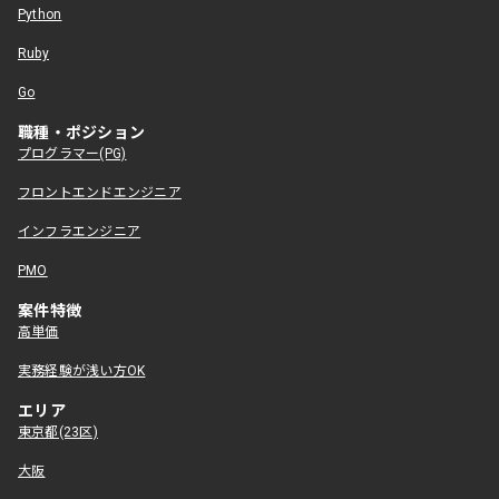
Python
Ruby
Go
職種・ポジション
プログラマー(PG)
フロントエンドエンジニア
インフラエンジニア
PMO
案件特徴
高単価
実務経験が浅い方OK
エリア
東京都(23区)
大阪