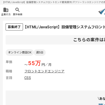
【HTML/JavaScript】設備管理システムフロントエンド開発案件| ITフリーランスエンジニアの求人
企業の方
案件検索
【HTML/JavaScript】設備管理システム
募集終了
こちらの案件は
オンライン商談OK
週5日
単価
55
万
〜
円／月
職種
フロントエンドエンジニア
言語
CSS
あ