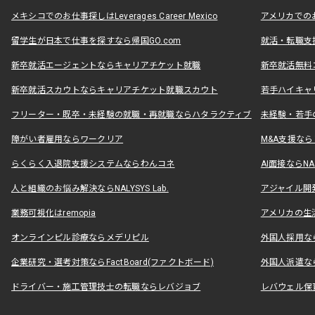
メキシコでのお仕事探しはLeverages Career Mexico
アメリカでのお仕事
留学生が日本で仕事を探すなら帰国GO.com
就活・転職支
新卒就活エージェントならキャリアチケット就職
新卒就活無料
新卒就活スカウトならキャリアチケット就職スカウト
若手ハイキャ
フリーター・既卒・未経験の就職・再就職ならハタラクティブ
未経験・若手
障がい者雇用ならワークリア
M&A支援な
らくらく入退院支援システムならわんコネ
AI面接ならNAL
人と組織のお悩み解決ならNALYSYS Lab.
アジャイル開発なら
業務可視化はremopia
アメリカの生活
オンラインピル診療ならメデリピル
外国人採用ならLe
企業研究・選考対策ならFactBoard(ファクトボード)
外国人派遣なら
ドライバー・施工管理技士の転職ならレバジョブ
レバウェル保