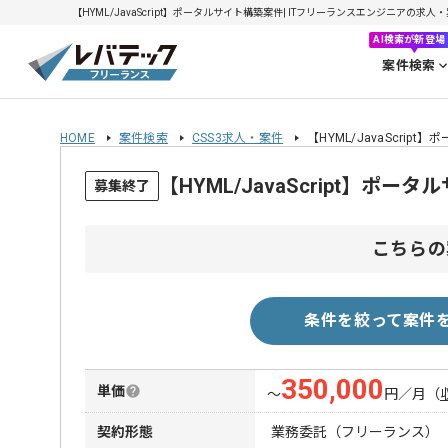
【HYML/JavaScript】ポータルサイト構築案件| ITフリーランスエンジニアの求人・案件
AI検索が新登場
案件検索
HOME
案件検索
CSS3求人・案件
【HYML/JavaScrip
【HYML/JavaScript】
募集終了
こちらの
条件を絞って案件
350,000
単価
〜
円／月
（
契約形態
業務委託（フリーランス）