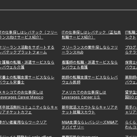
ITの仕事探しはレバテック（フリー
ITの仕事探しはレバテック（正社員
IT転
ランス向けサービス紹介）
転職サービス紹介）
レクト
フリーランス活動をサポートする
フリーランスの案件探しならフリ
プログ
レバテックプラットフォーム
ーランスHub
らテラ
介護職の転職・派遣サービスなら
看護師の転職・派遣サービスなら
保育士
レバウェル介護
レバウェル看護
バウェ
栄養士の転職支援サービスならレ
医師の転職支援サービスならレバ
薬剤師
バウェル栄養士
ウェル医師
バウェ
メキシコでのお仕事探しは
アメリカでのお仕事探しは
留学生
Leverages Career Mexico
Leverages Career U.S.
国GO.
新卒就活無料コミュニティならキャ
新卒就活スカウトならキャリアチ
若手ハ
リアチケットカフェ
ケット就職スカウト
ャリア
障がい者雇用ならワークリア
M&A支援ならレバレジーズM&Aア
らくら
ドバイザリー
わんコ