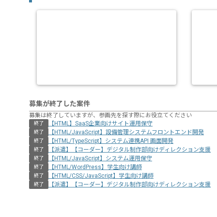
募集が終了した案件
募集は終了していますが、参画先を探す際にお役立てください
【HTML】SaaS企業向けサイト運用保守
終了
【HTML/JavaScript】設備管理システムフロントエンド開発
終了
【HTML/TypeScript】システム連携API 画面開発
終了
【派遣】【コーダー】デジタル制作部向けディレクション支援
終了
【HTML/JavaScript】システム運用保守
終了
【HTML/WordPress】学生向け講師
終了
【HTML/CSS/JavaScript】学生向け講師
終了
【派遣】【コーダー】デジタル制作部向けディレクション支援
終了