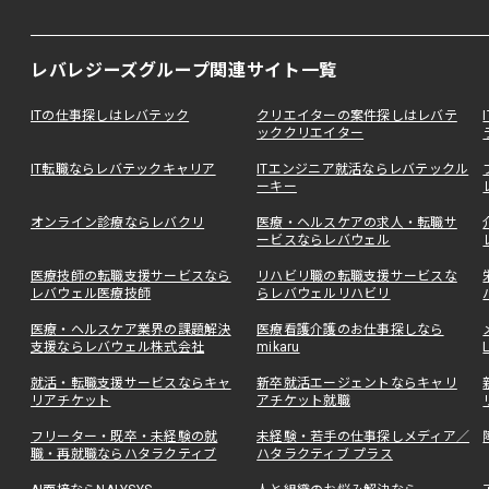
レバレジーズグループ関連サイト一覧
ITの仕事探しはレバテック
クリエイターの案件探しはレバテ
ッククリエイター
IT転職ならレバテックキャリア
ITエンジニア就活ならレバテックル
ーキー
オンライン診療ならレバクリ
医療・ヘルスケアの求人・転職サ
ービスならレバウェル
医療技師の転職支援サービスなら
リハビリ職の転職支援サービスな
レバウェル医療技師
らレバウェルリハビリ
医療・ヘルスケア業界の課題解決
医療看護介護のお仕事探しなら
支援ならレバウェル株式会社
mikaru
就活・転職支援サービスならキャ
新卒就活エージェントならキャリ
リアチケット
アチケット就職
フリーター・既卒・未経験の就
未経験・若手の仕事探しメディア／
職・再就職ならハタラクティブ
ハタラクティブ プラス