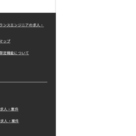
ランスエンジニアの求人・
マップ
限定機能について
の求人・案件
tの求人・案件