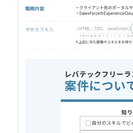
・クライアント先のポータルサ
職務内容
・SalesforceのExperie
・HTML、CSS、JavaScri
求めるスキル
・JQueryなどのライブラリ
※上記に似た経験やスキルをお持ち
精算条件
有
精算・お支払い
精算基準時間
140時間
レバテックフリーラ
支払いサイト
15日
案件につい
担当者より
初日からフルリモートを想定しております。
知り
自分のスキルでど