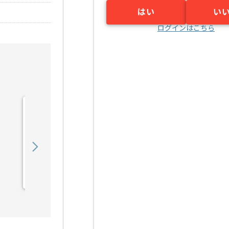
はい
い
ログインはこちら
【Webマーケティング】小
売業界向けECサイト販売
戦略推進の求人・案件
550,000
〜
円／月
業務委託
大阪（大阪府）