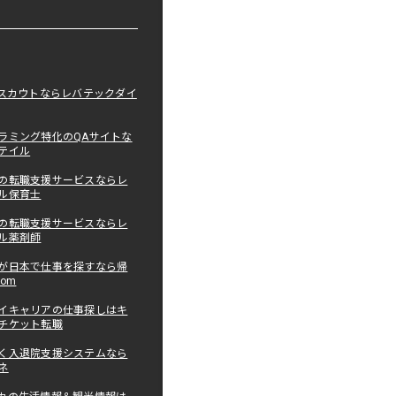
職スカウトならレバテックダイ
ラミング特化のQAサイトな
テイル
の転職支援サービスならレ
ル保育士
の転職支援サービスならレ
ル薬剤師
が日本で仕事を探すなら帰
com
イキャリアの仕事探しはキ
チケット転職
く入退院支援システムなら
ネ