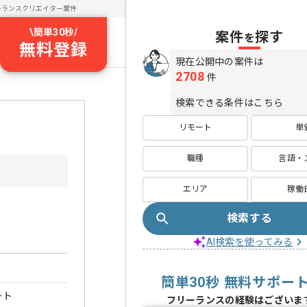
ーランスクリエイター案件
\
簡単30秒
/
案件
探す
を
無料登録
現在公開中の案件は
2708
件
検索できる条件はこちら
リモート
単
職種
言語・
エリア
稼働
検索する
AI検索を使ってみる
簡単30秒 無料サポー
ート
フリーランスの経験はございま