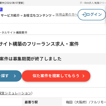
(2026/08/07更新)
IT・Web求人/転職
フリ
！
ログイン
採用企業の方へ
サービス紹介
お役立ちコンテンツ
t】ポータルサイト構築案件
ポータルサイト構築のフリーランス求人・案件
案件は募集期間が終了しました
を探す
似た案件を提案してもらう
収支シミュレーション
）
最寄り駅
梅田（大阪府）/フルリモ