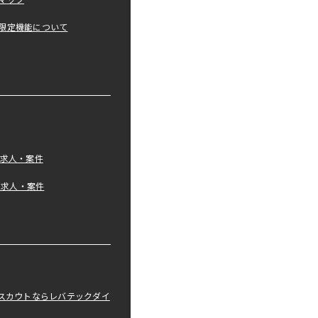
マップ
限定機能について
の求人・案件
tの求人・案件
職スカウトならレバテックダイ