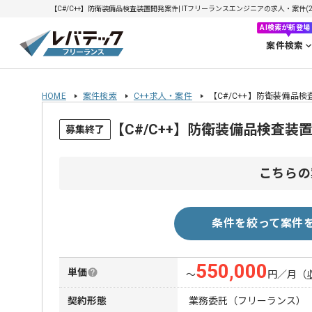
【C#/C++】防衛装備品検査装置開発案件| ITフリーランスエンジニアの求人・案件(202
AI検索が新登場
案件検索
HOME
案件検索
C++求人・案件
【C#/C++】防衛装備品
【C#/C++】防衛装備品検査
募集終了
こちらの
条件を絞って案件
550,000
単価
〜
円／月
（
契約形態
業務委託（フリーランス）