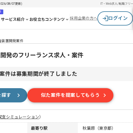
6/08/07更新)
IT・Web求人/転職
フリ
！
ログイン
採用企業の方へ
サービス紹介
お役立ちコンテンツ
検査装置開発案件
装置開発のフリーランス求人・案件
案件は募集期間が終了しました
を探す
似た案件を提案してもらう
収支シミュレーション
）
最寄り駅
秋葉原（東京都）