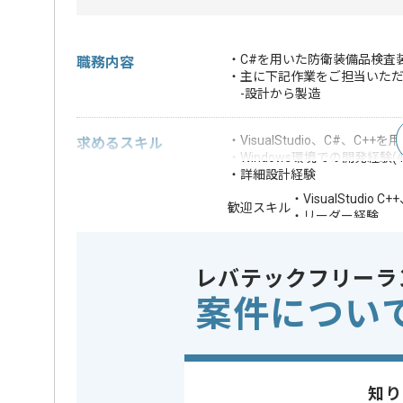
・C#を用いた防衛装備品検査
職務内容
・主に下記作業をご担当いた
-設計から製造
・VisualStudio、C#、C+
求めるスキル
・Windows環境での開発経験(
・詳細設計経験
・VisualStudi
歓迎スキル
・リーダー経験
※上記に似た経験やスキルをお持ち
レバテックフリーラ
OS
この案件で扱う技術
Windows
案件につい
業務内容
システム開
この案件のポイント
特徴
20代活躍中
知り