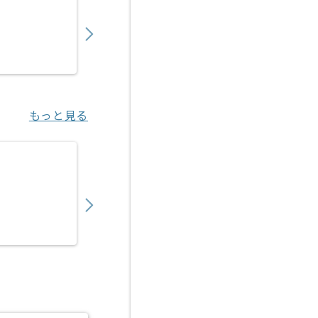
650,000
〜
円／月
業務委託
秋葉原（東京都）
もっと見る
【C#/C#.NET】トレーサビリティシステム
600,000
〜
円／月
業務委託
門真市（大阪府）