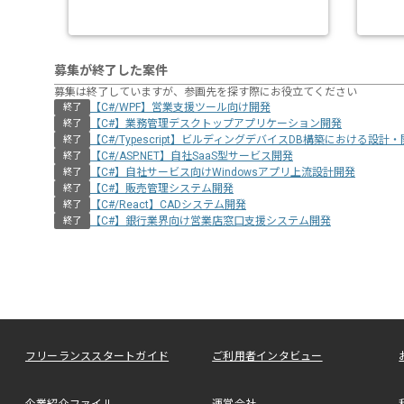
募集が終了した案件
募集は終了していますが、参画先を探す際にお役立てください
【C#/WPF】営業支援ツール向け開発
終了
【C#】業務管理デスクトップアプリケーション開発
終了
【C#/Typescript】ビルディングデバイスDB構築における設計
終了
【C#/ASP.NET】自社SaaS型サービス開発
終了
【C#】自社サービス向けWindowsアプリ上流設計開発
終了
【C#】販売管理システム開発
終了
【C#/React】CADシステム開発
終了
【C#】銀行業界向け営業店窓口支援システム開発
終了
フリーランススタートガイド
ご利用者インタビュー