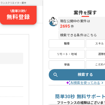
ーランスクリエイター案件
\
簡単30秒
/
案件
探す
を
無料登録
現在公開中の案件は
2695
件
検索できる条件はこちら
職種
スキル
リモート・地域
週稼
単価
こだわ
検索する
AI検索を使ってみる
簡単30秒 無料サポー
フリーランスの経験はございま