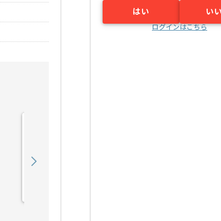
はい
い
ログインはこちら
【ASP.NET】システム開発
支援の求人・案件
650,000
〜
円／月
業務委託
秋葉原（東京都）