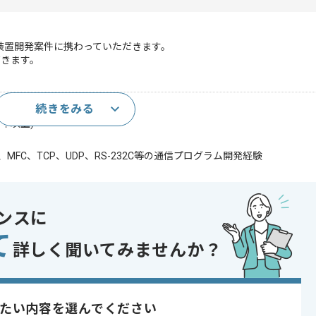
装置開発案件に携わっていただきます。
だきます。
続きをみる
+を用いた開発経験(4年以上)
4年以上)
o C++、MFC、TCP、UDP、RS-232C等の通信プログラム開発経験
であれば申し込み可能なケースもございます！まずはお気軽にご相談ください！
ンスに
て
詳しく聞いてみませんか？
発 , 受託開発
 , 30代活躍中 , 40代活躍中 , 長期プロジェクト , 急募 , BtoB向け , 新
たい内容を選んでください