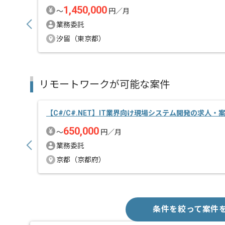
1,450,000
〜
円／月
業務委託
汐留（東京都）
リモートワークが可能な案件
【C#/C#.NET】IT業界向け現場システム開発の求人・
650,000
〜
円／月
業務委託
京都（京都府）
条件を絞って案件