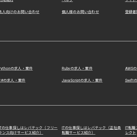
利用規約
ヘルプ
サイト
法人向けのお問い合わせ
個人様のお問い合わせ
登録者
Pythonの求人・案件
Rubyの求人・案件
AWS
C#の求人・案件
JavaScriptの求人・案件
Swif
ITの仕事探しはレバテック（フリー
ITの仕事探しはレバテック（正社員
IT転
ランス向けサービス紹介）
転職サービス紹介）
レクト