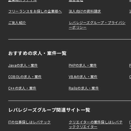
企業紹介ファイル
運営会社
フリーランスをお探しの企業様へ
法人向けの資料請求
ご友人紹介
レバレジーズグループ・プライバシ
ーポリシー
おすすめの求人・案件一覧
Javaの求人・案件
PHPの求人・案件
COBOLの求人・案件
VBAの求人・案件
C++の求人・案件
Railsの求人・案件
レバレジーズグループ関連サイト一覧
ITの仕事探しはレバテック
クリエイターの案件探しはレバテ
ッククリエイター