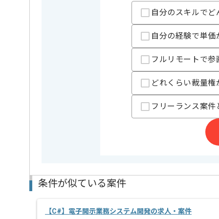
自分のスキルでど
担当者より
IT人材支援、SES事業等を展開している企業でござい
自分の経験で単価
今回は防衛装備品検査装置開発案件に携わっていただ
フルリモートで参
C#を用いた実務経験を活かしたい方にお勧めです。
基本的には常駐での作業を見込んでおります。
どれくらい裁量権
フリーランス案件
条件が似ている案件
【C#】電子開示業務システム開発の求人・案件