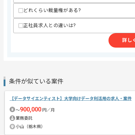
どれくらい裁量権がある?
東証プライム上場の独立系システムイン
エージェントからのコ
レバテックでの実績もございます。
メント
正社員求人との違いは?
Databricksを用いた分析業務支援や
詳し
スキルアップされたい方、長期的に参画
基本的には一部リモート作業を見込んで
条件が似ている案件
【データサイエンティスト】大学向けデータ利活用の求人・案件
900,000
〜
円／月
業務委託
小山（栃木県）