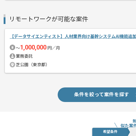
リモートワークが可能な案件
【データサイエンティスト】人材業界向け基幹システムAI機能追
1,000,000
〜
円／月
業務委託
芝公園（東京都）
条件を絞って案件を探す
似た案
希望条件