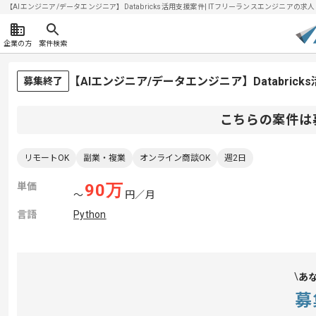
【AIエンジニア/データエンジニア】Databricks活用支援案件| ITフリーランスエンジニアの求人・案
企業の方
案件検索
【AIエンジニア/データエンジニア】Databri
募集終了
こちらの案件は
リモートOK
副業・複業
オンライン商談OK
週2日
単価
90
万
〜
円／月
言語
Python
あ
募