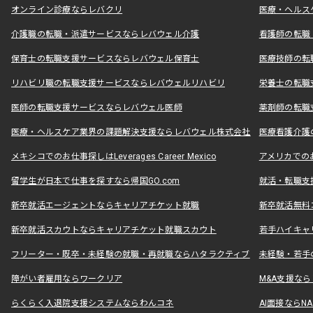
オンライン診療ならレバクリ
医療・ヘルス
介護職の転職・派遣サービスならレバウェル介護
看護師の転職
保育士の転職支援サービスならレバウェル保育士
医療技師の転
リハビリ職の転職支援サービスならレバウェルリハビリ
栄養士の転職
医師の転職支援サービスならレバウェル医師
薬剤師の転職
医療・ヘルスケア業界の課題解決支援ならレバウェル株式会社
医療看護介護の
メキシコでのお仕事探しはLeverages Career Mexico
アメリカでのお仕事
留学生が日本で仕事を探すなら帰国GO.com
就活・転職支
新卒就活エージェントならキャリアチケット就職
新卒就活無料
新卒就活スカウトならキャリアチケット就職スカウト
若手ハイキャ
フリーター・既卒・未経験の就職・再就職ならハタラクティブ
未経験・若手
障がい者雇用ならワークリア
M&A支援な
らくらく入退院支援システムならわんコネ
AI面接ならNAL