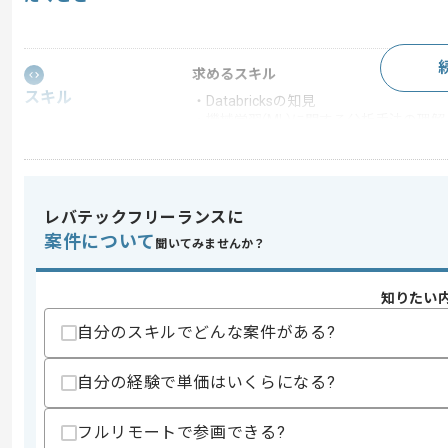
求めるスキル
スキル
・Databricksの知見
・機械学習(ML)に関する分析手法の理解
・顧客折衝の経験
歓迎スキル
・製造業に関する知見
レバテックフリーランスに
スキルに不安がある方へ
案件について
聞いてみませんか？
上記に似た経験やスキルをお持ちであれば申
知りたい
自分のスキルでどんな案件がある?
商談回数
1回
その他募集要項
募集人数
1人
自分の経験で単価はいくらになる?
作業開始日
2026/07/01
フルリモートで参画できる?