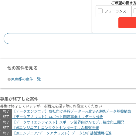
ご希望の働き
フリーランス
他の案件を見る
東京都の案件一覧
募集が終了した案件
募集は終了していますが、参画先を探す際にお役立てください
【データエンジニア】商社向け基幹データ一元化SFA連携データ基盤構築
終了
【データアナリスト】ロボット関連事業向けデータ分析
終了
【データサイエンティスト】スポーツ業界向けAIモデル精度向上開発
終了
【AIエンジニア】コンタクトセンター向けAI基盤開発
終了
【BIエンジニア/データアナリスト】データ分析基盤活用推進
終了