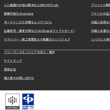
人と組織のお悩み解決ならNALYSYS Lab.
アジャイル開発なら
業務可視化はremopia
アメリカの生活
オンラインピル診療ならメデリピル
外国人採用ならLe
企業研究・選考対策ならFactBoard(ファクトボード)
外国人派遣なら
ドライバー・施工管理技士の転職ならレバジョブ
レバウェル保
フリーランスエンジニアの求人・案件
サイトマップ
運営会社
個人様のお問い合わせ