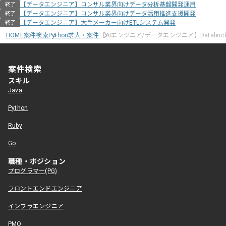
【データエンジニア】コンサル業界向けデータ分析基盤開発運用
終了
【データエンジニア】コンサル業界向けデータ活用推進支援開発
終了
【データエンジニア】大手メーカー向けETLシステム開発
終了
HOME
案件検索
Python求人・案件
【AIエンジニア/データエンジニア】Databri
案件検索
スキル
Java
Python
Ruby
Go
職種・ポジション
プログラマー(PG)
フロントエンドエンジニア
インフラエンジニア
PMO