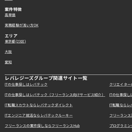
案件特徴
高単価
実務経験が浅い方OK
エリア
東京都(23区)
大阪
愛知
レバレジーズグループ関連サイト一覧
ITの仕事探しはレバテック
クリエイター
ITの仕事探しはレバテック（フリーランス向けサービス紹介）
ITの仕事探
IT転職スカウトならレバテックダイレクト
IT転職なら
ITエンジニア就活ならレバテックルーキー
フリーランス
フリーランスの案件探しならフリーランスHub
プログラミン