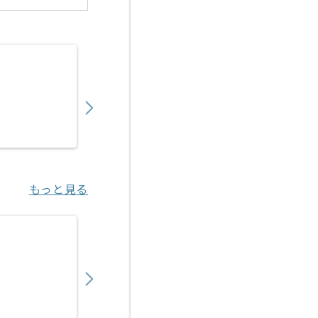
【クラウド】官公庁向けクラウドサービス構
550,000
〜
円／月
業務委託
恵比寿（東京都）
もっと見る
【AWS】IT企業向けAWS基盤構築開発の求人
800,000
〜
円／月
業務委託
川崎（神奈川県）