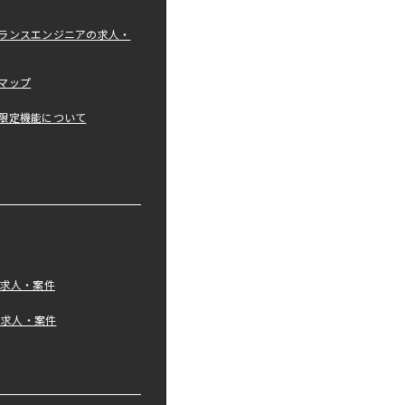
ランスエンジニアの求人・
マップ
限定機能について
の求人・案件
tの求人・案件