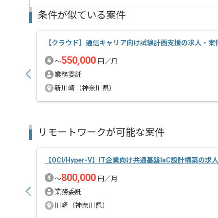
条件が似ている案件
【クラウド】通信キャリア向け試験計画支援の求人・案
550,000
〜
円／月
業務委託
新川崎（神奈川県）
リモートワークが可能な案件
【OCI/Hyper-V】IT企業向け共通基盤IaC設計構築の求
800,000
〜
円／月
業務委託
川崎（神奈川県）