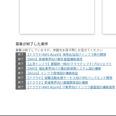
募集が終了した案件
募集は終了していますが、参画先を探す際にお役立てください
【クラウド(AWS,Azure)】保険会社向けインフラ移行開発
終了
【AWS】医療業界向け解析基盤構築運用
終了
【上流インフラ】基盤統一検討(クラウドシフト)プロジェクト
終了
【AWS】福祉業界向け介護記録連携システム設計構築
終了
【Azure】インフラ環境設計構築検証
終了
【クラウド】就職活動支援サービス向けSREバックエンド開発
終了
【クラウド】飲食業界向け基盤開発設計構築
終了
【クラウド(AWS,Azure)】IT業界向けインフラ基盤設計構築運用
終了