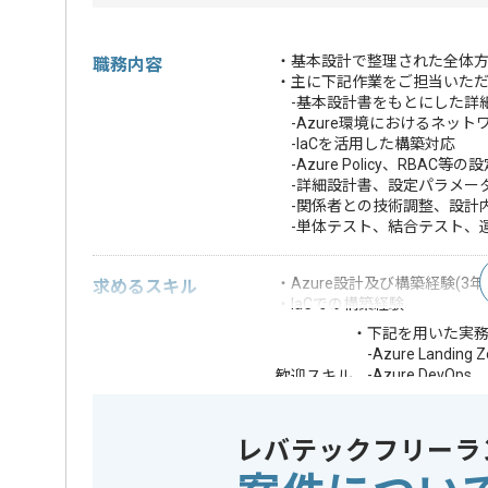
・基本設計で整理された全体方
職務内容
・主に下記作業をご担当いた
-基本設計書をもとにした詳
-Azure環境におけるネッ
-IaCを活用した構築対応
-Azure Policy、RBAC
-詳細設計書、設定パラメー
-関係者との技術調整、設計
-単体テスト、結合テスト、
・Azure設計及び構築経験(3年
求めるスキル
・IaCでの構築経験
・下記を用いた実
-Azure Landing Z
-Azure DevOps
歓迎スキル
-Azure Policy
-API Managemen
レバテックフリーラ
※上記に似た経験やスキルをお持ち