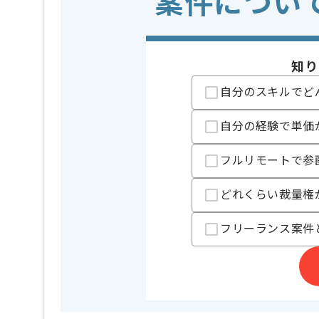
案件につい
クラウド
この案件で扱う技術
Microsoft
業務内容
受託開発
この案件のポイント
知り
特徴
20代活躍中
自分のスキルでど
担当者より
自分の経験で単価
ITコンサルティング事業、Webシステムの設計開発事
フルリモートで参
今回は大手総合商社向けMicrosoft Azure基盤詳
クラウドエンジニアとしての実務経験を活かしたい方
どれくらい裁量権
基本的には一部リモートでの作業を見込んでおります
フリーランス案件