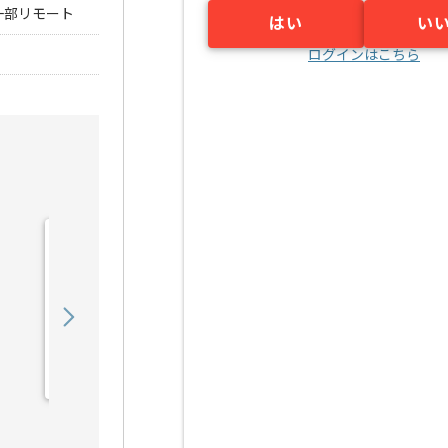
一部リモート
はい
い
ログインはこちら
【クラウド】官公庁向けク
ラウドサービス構築の求
人・案件
550,000
〜
円／月
業務委託
恵比寿（東京都）