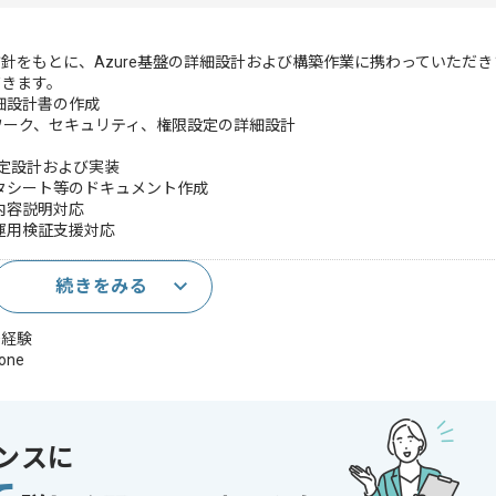
針をもとに、Azure基盤の詳細設計および構築作業に携わっていただき
だきます。
細設計書の作成
トワーク、セキュリティ、権限設定の詳細設計
等の設定設計および実装
タシート等のドキュメント作成
内容説明対応
運用検証支援対応
続きをみる
以上)
務経験
one
t
ンスに
であれば申し込み可能なケースもございます！まずはお気軽にご相談ください！