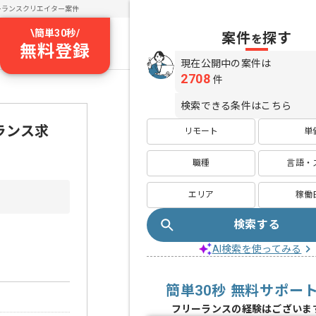
ーランスクリエイター案件
\
簡単30秒
/
案件
探す
を
無料登録
現在公開中の案件は
2708
件
検索できる条件はこちら
ーランス求
リモート
単
職種
言語・
エリア
稼働
検索する
AI検索を使ってみる
簡単30秒 無料サポー
フリーランスの経験はございま