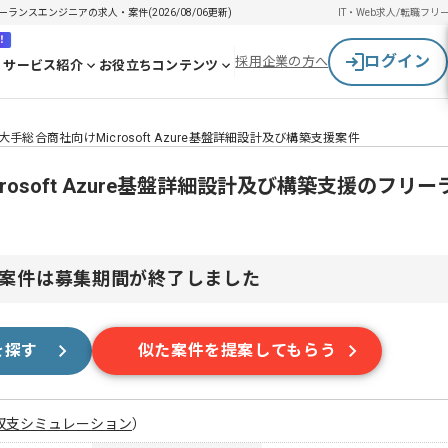
フリーランスエンジニアの求人・案件(2026/08/06更新)
IT・Web求人/転職
フリ
！
ログイン
採用企業の方へ
サービス紹介
お役立ちコンテンツ
】大手総合商社向けMicrosoft Azure基盤詳細設計及び構築支援案件
crosoft Azure基盤詳細設計及び構築支援のフリ
案件は募集期間が終了しました
を探す
似た案件を提案してもらう
収支シミュレーション
）