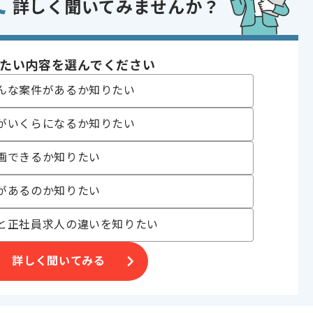
て
詳しく聞いてみませんか？
 Azure
たい内容を選んでください
 , 30代活躍中 , 40代活躍中 , 長期プロジェクト , 急募 , BtoB向け , 新
んな案件があるか知りたい
がいくらになるか知りたい
業等を展開している企業でございます。
画できるか知りたい
細設計及び構築支援案件に携わっていただきます。
にお勧めです。
があるのか知りたい
。
と正社員求人の違いを知りたい
詳しく聞いてみる