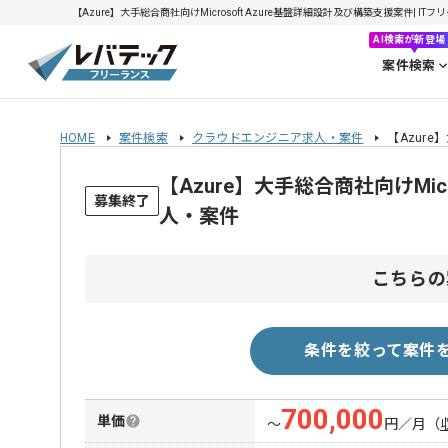
【Azure】大手総合商社向けMicrosoft Azure基盤詳細設計及び構築支援案件| IT
AI検索が新登場
案件検索
HOME
案件検索
クラウドエンジニア求人・案件
【Azure
【Azure】大手総合商社向けMi
募集終了
人・案件
こちらの
条件を絞って案件
700,000
単価
〜
円／月
（