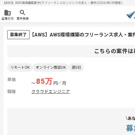
【AWS】AWS環境構築案件| ITフリーランスエンジニアの求人・案件(2026/08/09更新)
企業の方
案件検索
【AWS】AWS環境構築のフリーランス求人・案
募集終了
こちらの案件は
リモートOK
オンライン商談OK
週5日
単価
85
万
〜
円／月
職種
クラウドエンジニア
あ
募