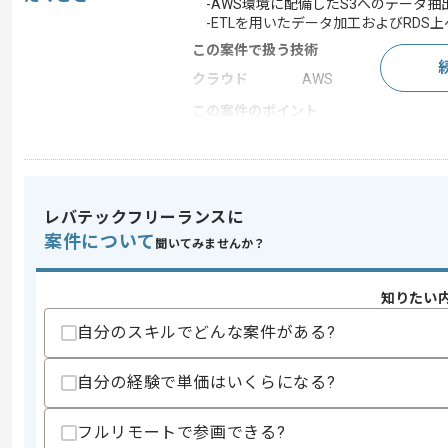
-AWS環境に配備したS3へのデータ抽
-ETLを用いたデータ加工およびRDS
この案件で扱う技術
クラウド
AWS
この案件のポイント
業務内容
受託開発
特徴
20代活躍中 , 30代活躍中
レバテックフリーランスに
案件について
聞いてみませんか？
求めるスキル
スキル
・AWS構築経験(3年以上)
知りたい
歓迎スキル
自分のスキルでどんな案件がある?
・snowflakeを用いた実務経験
スキルに不安がある方へ
自分の経験で単価はいくらになる?
上記に似た経験やスキルをお持ちであれば申
フルリモートで参画できる?