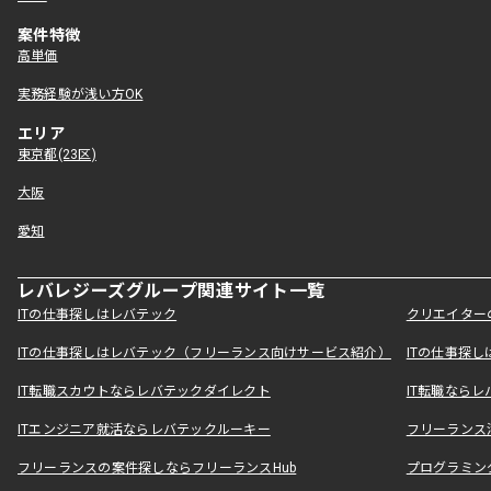
案件特徴
高単価
実務経験が浅い方OK
エリア
東京都(23区)
大阪
愛知
レバレジーズグループ関連サイト一覧
ITの仕事探しはレバテック
クリエイター
ITの仕事探しはレバテック（フリーランス向けサービス紹介）
ITの仕事探
IT転職スカウトならレバテックダイレクト
IT転職なら
ITエンジニア就活ならレバテックルーキー
フリーランス
フリーランスの案件探しならフリーランスHub
プログラミン