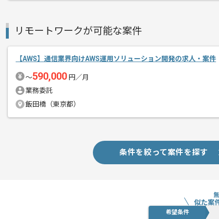
リモートワークが可能な案件
【AWS】通信業界向けAWS運用ソリューション開発の求人・案件
590,000
〜
円／月
業務委託
飯田橋（東京都）
条件を絞って案件を探す
似た案
希望条件