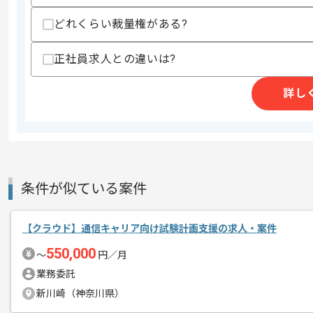
商談回数
1回
どれくらい裁量権がある?
その他募集要項
募集人数
1人
正社員求人との違いは?
作業開始日
2026/05/28
詳し
ソフトウェアの品質保証サービス、SES
エージェントからのコ
を展開している企業でございます。
メント
今回はAWS環境構築案件に携わっていた
条件が似ている案件
AWSを用いた実務経験を活かしたい方
【クラウド】通信キャリア向け試験計画支援の求人・案件
基本的には一部リモートでの作業を見込
550,000
〜
円／月
業務委託
新川崎（神奈川県）