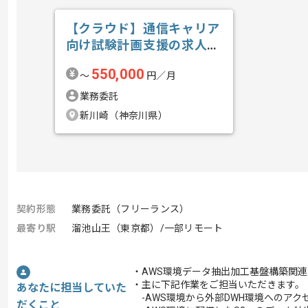
【クラウド】通信キャリア
向け試験計画支援の求人・
案件
550,000
〜
円／月
業務委託
新川崎（神奈川県）
契約形態
業務委託（フリーランス）
最寄り駅
溜池山王（東京都）/一部リモート
・AWS環境データ抽出加工基盤構築関
・主に下記作業をご担当いただきます。
あなたに担当していた
-AWS環境から外部DWH環境へのアク
だくこと