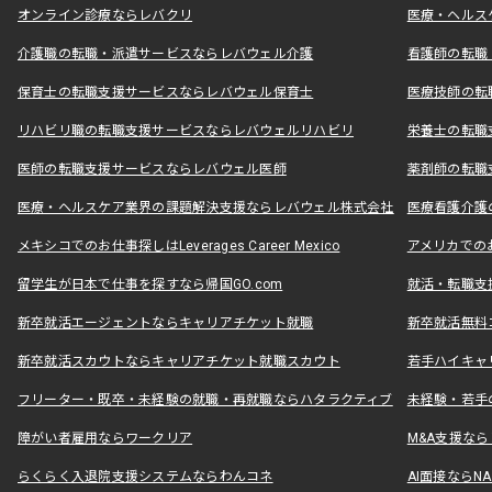
オンライン診療ならレバクリ
医療・ヘルス
介護職の転職・派遣サービスならレバウェル介護
看護師の転職
保育士の転職支援サービスならレバウェル保育士
医療技師の転
リハビリ職の転職支援サービスならレバウェルリハビリ
栄養士の転職
医師の転職支援サービスならレバウェル医師
薬剤師の転職
医療・ヘルスケア業界の課題解決支援ならレバウェル株式会社
医療看護介護の
メキシコでのお仕事探しはLeverages Career Mexico
アメリカでのお仕事
留学生が日本で仕事を探すなら帰国GO.com
就活・転職支
新卒就活エージェントならキャリアチケット就職
新卒就活無料
新卒就活スカウトならキャリアチケット就職スカウト
若手ハイキャ
フリーター・既卒・未経験の就職・再就職ならハタラクティブ
未経験・若手
障がい者雇用ならワークリア
M&A支援な
らくらく入退院支援システムならわんコネ
AI面接ならNAL