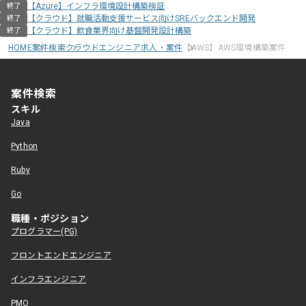
【Azure】インフラ環境設計構築検証
終了
【クラウド】就職活動支援サービス向けSREバックエンド開発
終了
【クラウド】飲食業界向け基盤開発設計構築
終了
HOME
案件検索
クラウドエンジニア求人・案件
【AWS】AWS環境構築案件
案件検索
スキル
Java
Python
Ruby
Go
職種・ポジション
プログラマー(PG)
フロントエンドエンジニア
インフラエンジニア
PMO