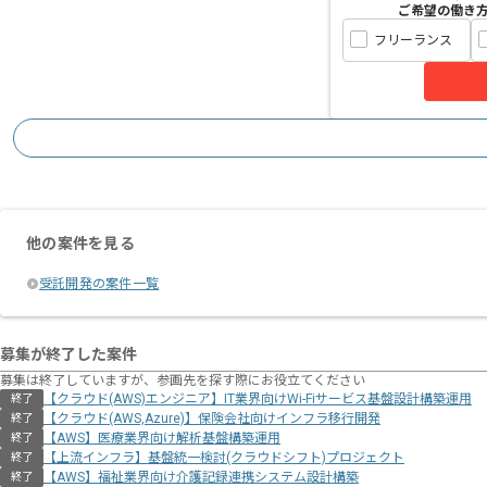
ご希望の働き
フリーランス
他の案件を見る
受託開発の案件一覧
募集が終了した案件
募集は終了していますが、参画先を探す際にお役立てください
【クラウド(AWS)エンジニア】IT業界向けWi-Fiサービス基盤設計構築運用
終了
【クラウド(AWS,Azure)】保険会社向けインフラ移行開発
終了
【AWS】医療業界向け解析基盤構築運用
終了
【上流インフラ】基盤統一検討(クラウドシフト)プロジェクト
終了
【AWS】福祉業界向け介護記録連携システム設計構築
終了