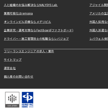
人と組織のお悩み解決ならNALYSYS Lab.
アジャイル開発なら
業務可視化はremopia
アメリカの生活
オンラインピル診療ならメデリピル
外国人採用ならLe
企業研究・選考対策ならFactBoard(ファクトボード)
外国人派遣なら
ドライバー・施工管理技士の転職ならレバジョブ
レバウェル保
フリーランスエンジニアの求人・案件
サイトマップ
運営会社
個人様のお問い合わせ