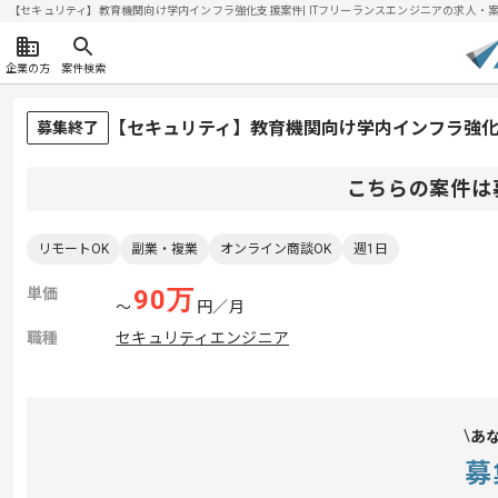
【セキュリティ】教育機関向け学内インフラ強化支援案件| ITフリーランスエンジニアの求人・案件(2
企業の方
案件検索
【セキュリティ】教育機関向け学内インフラ強
募集終了
こちらの案件は
リモートOK
副業・複業
オンライン商談OK
週1日
単価
90
万
〜
円／月
職種
セキュリティエンジニア
あ
募