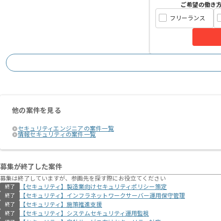
ご希望の働き
フリーランス
他の案件を見る
セキュリティエンジニアの案件一覧
情報セキュリティの案件一覧
募集が終了した案件
募集は終了していますが、参画先を探す際にお役立てください
【セキュリティ】製造業向けセキュリティポリシー策定
終了
【セキュリティ】インフラネットワークサーバー運用保守管理
終了
【セキュリティ】施策推進支援
終了
【セキュリティ】システムセキュリティ運用監視
終了