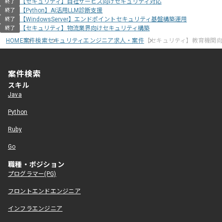
【セキュリティ】自社サービス向けセキュリティ対応
終了
【Python】AI活用LLM診断支援
終了
【WindowsServer】エンドポイントセキュリティ基盤構築運用
終了
【セキュリティ】物流業界向けセキュリティ構築
終了
HOME
案件検索
セキュリティエンジニア求人・案件
【セキュリティ】教育機関
案件検索
スキル
Java
Python
Ruby
Go
職種・ポジション
プログラマー(PG)
フロントエンドエンジニア
インフラエンジニア