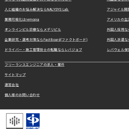
人と組織のお悩み解決ならNALYSYS Lab.
アジャイル開発なら
業務可視化はremopia
アメリカの生活
オンラインピル診療ならメデリピル
外国人採用ならLe
企業研究・選考対策ならFactBoard(ファクトボード)
外国人派遣なら
ドライバー・施工管理技士の転職ならレバジョブ
レバウェル保
フリーランスエンジニアの求人・案件
サイトマップ
運営会社
個人様のお問い合わせ