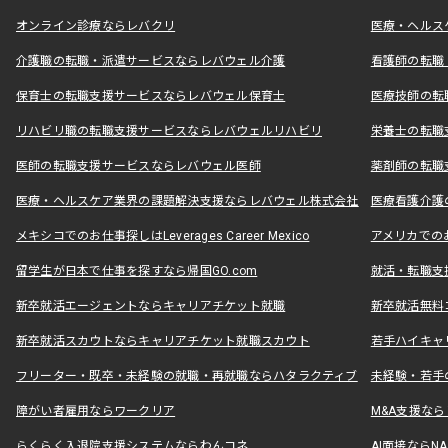
オンライン診療ならレバクリ
医療・ヘルス
介護職の転職・派遣サービスならレバウェル介護
看護師の転職
保育士の転職支援サービスならレバウェル保育士
医療技師の転
リハビリ職の転職支援サービスならレバウェルリハビリ
栄養士の転職
医師の転職支援サービスならレバウェル医師
薬剤師の転職
医療・ヘルスケア業界の課題解決支援ならレバウェル株式会社
医療看護介護の
メキシコでのお仕事探しはLeverages Career Mexico
アメリカでのお仕事
留学生が日本で仕事を探すなら帰国GO.com
就活・転職支
新卒就活エージェントならキャリアチケット就職
新卒就活無料
新卒就活スカウトならキャリアチケット就職スカウト
若手ハイキャ
フリーター・既卒・未経験の就職・再就職ならハタラクティブ
未経験・若手
障がい者雇用ならワークリア
M&A支援な
らくらく入退院支援システムならわんコネ
AI面接ならNAL