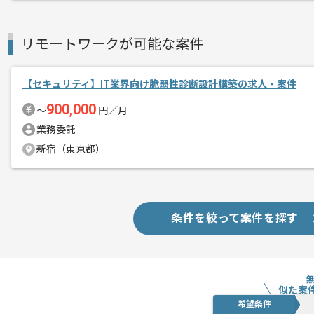
基本的にはフルリモートでの作業を見込
リモートワークが可能な案件
【セキュリティ】IT業界向け脆弱性診断設計構築の求人・案件
900,000
〜
円／月
業務委託
新宿（東京都）
条件を絞って案件を探す
似た案
希望条件