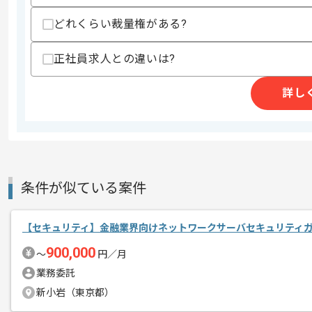
・RPAやiPaaSなどを用いた作業プロ
・生成AIなどの活用に関する基礎的な知
どれくらい裁量権がある?
・セキュリティ関連資格
正社員求人との違いは?
スキルに不安がある方へ
上記に似た経験やスキルをお持ちであれば申
詳し
商談回数
1回
その他募集要項
募集人数
1人
作業開始日
2026/06/01
条件が似ている案件
【セキュリティ】金融業界向けネットワークサーバセキュリティ
幼稚園、中学、高等学校の運営事業等を
エージェントからのコ
900,000
今回は教育機関向け学内インフラ強化支
〜
円／月
メント
業務委託
セキュリティエンジニアとしての実務経
新小岩（東京都）