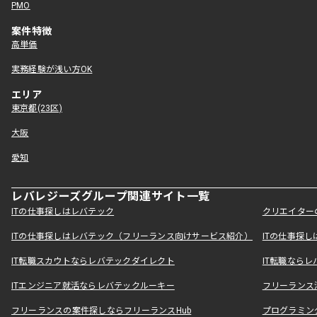
PMO
案件特徴
高単価
実務経験が浅い方OK
エリア
東京都(23区)
大阪
愛知
レバレジーズグループ関連サイト一覧
ITの仕事探しはレバテック
クリエイター
ITの仕事探しはレバテック（フリーランス向けサービス紹介）
ITの仕事探
IT転職スカウトならレバテックダイレクト
IT転職なら
ITエンジニア就活ならレバテックルーキー
フリーランス
フリーランスの案件探しならフリーランスHub
プログラミン