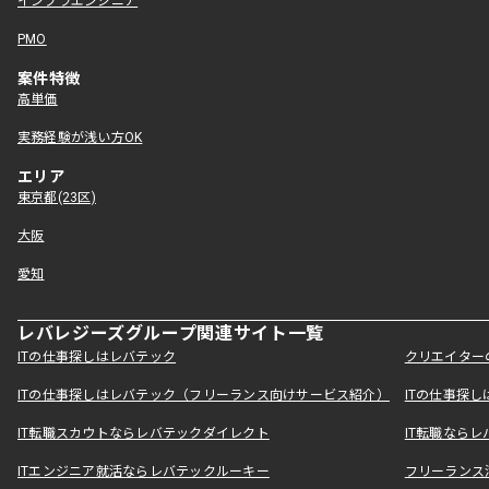
インフラエンジニア
PMO
案件特徴
高単価
実務経験が浅い方OK
エリア
東京都(23区)
大阪
愛知
レバレジーズグループ関連サイト一覧
ITの仕事探しはレバテック
クリエイター
ITの仕事探しはレバテック（フリーランス向けサービス紹介）
ITの仕事探
IT転職スカウトならレバテックダイレクト
IT転職なら
ITエンジニア就活ならレバテックルーキー
フリーランス