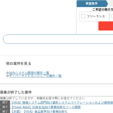
希望条件
ご希望の働き
フリーランス
他の案件を見る
社内システム開発の案件一覧
サーバーサイドエンジニアの案件一覧
募集が終了した案件
募集は終了していますが、参画先を探す際にお役立てください
【VBA】情報システム部門向け基幹システムマイグレーションおよび運用
終了
【Power Apps】広告会社向け業務効率化ツール開発
終了
【派遣】【VBA】食品業界向け業務効率化
終了