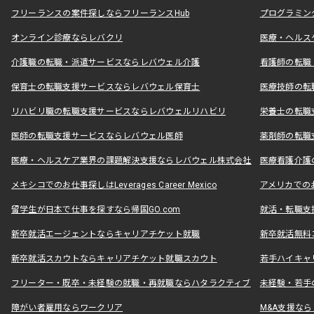
フリーランスの案件探しならフリーランスHub
プログラミン
オンライン診療ならレバクリ
医療・ヘルス
介護職の転職・派遣サービスならレバウェル介護
看護師の転職
保育士の転職支援サービスならレバウェル保育士
医療技師の転
リハビリ職の転職支援サービスならレバウェルリハビリ
栄養士の転職
医師の転職支援サービスならレバウェル医師
薬剤師の転職
医療・ヘルスケア業界の課題解決支援ならレバウェル株式会社
医療看護介護の
メキシコでのお仕事探しはLeverages Career Mexico
アメリカでのお仕事
留学生が日本で仕事を探すなら帰国GO.com
就活・転職支
新卒就活エージェントならキャリアチケット就職
新卒就活無料
新卒就活スカウトならキャリアチケット就職スカウト
若手ハイキャ
フリーター・既卒・未経験の就職・再就職ならハタラクティブ
未経験・若手
障がい者雇用ならワークリア
M&A支援な