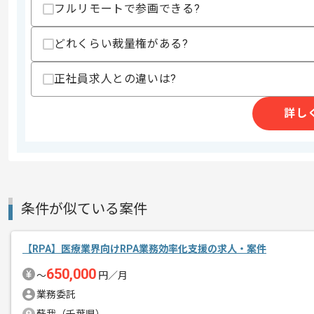
フルリモートで参画できる?
商談回数
1回
その他募集要項
募集人数
1人
どれくらい裁量権がある?
作業開始日
2026/07/01
正社員求人との違いは?
詳し
病院や介護施設専門LEDレンタルサー
エージェントからのコ
を展開している企業でございます。
メント
今回は経理システムの構築案件に携わっ
経理システム構築経験を活かしたい方に
条件が似ている案件
基本的にはフルリモートでの作業を見込
【RPA】医療業界向けRPA業務効率化支援の求人・案件
650,000
〜
円／月
業務委託