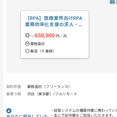
募
【RPA】医療業界向けRPA
業務効率化支援の求人・案
件
650,000
〜
円／月
業務委託
蘇我（千葉県）
契約形態
業務委託（フリーランス）
最寄り駅
渋谷（東京都）/フルリモート
・経理システムの構築作業に携わってい
・主に下記作業をご担当いただきます。
あなたに担当していた