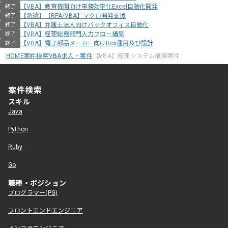
【VBA】教育機関向け事務効率化Excel自動化開発
終了
【派遣】【RPA/VBA】マクロ開発支援
終了
【VBA】弁護士法人向けバックオフィス自動化
終了
【VBA】経理総務部門入力フロー構築
終了
【VBA】電子部品メーカー向けBox運用及び設計
終了
HOME
案件検索
VBA求人・案件
【VBA】経理システム構築案件
案件検索
スキル
Java
Python
Ruby
Go
職種・ポジション
プログラマー(PG)
フロントエンドエンジニア