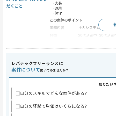
-実装
だくこと
-運用
-保守
この案件のポイント
業務内容
社内システム開発
特徴
20代活躍中 , 30代活躍
求めるスキル
スキル
・経理システム構築経験
レバテックフリーランスに
・業務自動化経験
案件について
聞いてみませんか？
歓迎スキル
・楽々販売の導入経験
知りたい
自分のスキルでどんな案件がある?
スキルに不安がある方へ
上記に似た経験やスキルをお持ちであれば申
自分の経験で単価はいくらになる?