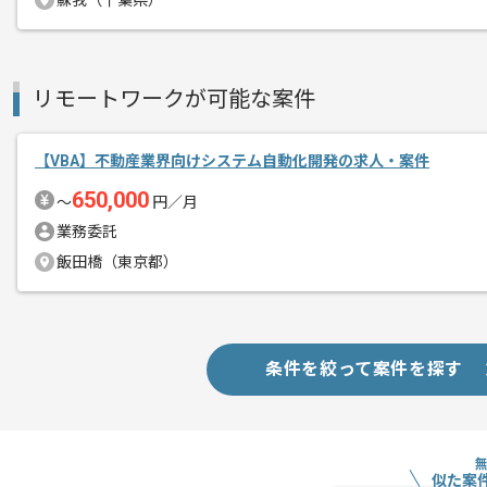
蘇我（千葉県）
リモートワークが可能な案件
【VBA】不動産業界向けシステム自動化開発の求人・案件
650,000
〜
円／月
業務委託
飯田橋（東京都）
条件を絞って案件を探す
似た案