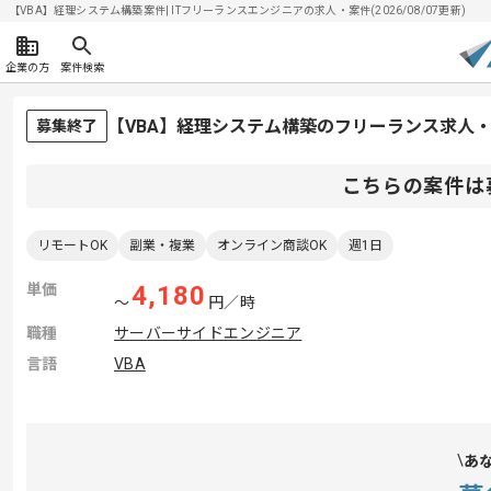
【VBA】経理システム構築案件| ITフリーランスエンジニアの求人・案件(2026/08/07更新)
企業の方
案件検索
【VBA】経理システム構築のフリーランス求人
募集終了
こちらの案件は
リモートOK
副業・複業
オンライン商談OK
週1日
単価
4,180
〜
円／時
職種
サーバーサイドエンジニア
言語
VBA
あ