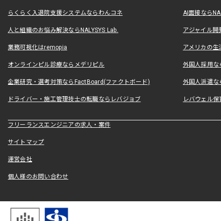
らくらく入退院支援システムならわんコネ
AI面接ならNAL
人と組織のお悩み解決ならNALYSYS Lab.
アジャイル開発なら
業務可視化はremopia
アメリカの生活
オンラインピル診療ならメデリピル
外国人採用ならLe
企業研究・選考対策ならFactBoard(ファクトボード)
外国人派遣なら
ドライバー・施工管理技士の転職ならレバジョブ
レバウェル保
フリーランスエンジニアの求人・案件
サイトマップ
運営会社
個人様のお問い合わせ