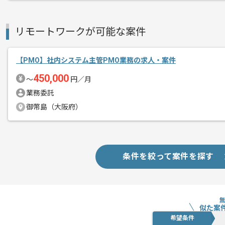
リモートワークが可能な案件
【PMO】社内システム主管PMO業務の求人・案件
450,000
〜
円／月
業務委託
御幣島（大阪府）
条件を絞って案件を探す
似た案
希望条件