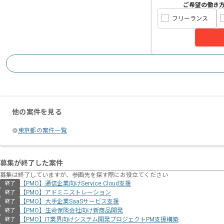
ご希望の働き
フリーランス
他の案件を見る
東京都の案件一覧
募集が終了した案件
募集は終了していますが、参画先を探す際にお役立てください
【PMO】通信企業向けService Cloud支援
終了
【PMO】アドミニストレーション
終了
【PMO】大手企業SaaSサービス支援
終了
【PMO】生命保険会社向け新商品開発
終了
【PMO】IT業界向けシステム開発プロジェクトPM支援構築
終了