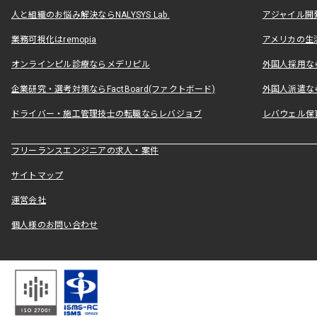
人と組織のお悩み解決ならNALYSYS Lab.
アジャイル開発なら
業務可視化はremopia
アメリカの生活
オンラインピル診療ならメデリピル
外国人採用ならLe
企業研究・選考対策ならFactBoard(ファクトボード)
外国人派遣なら
ドライバー・施工管理技士の転職ならレバジョブ
レバウェル保
フリーランスエンジニアの求人・案件
サイトマップ
運営会社
個人様のお問い合わせ