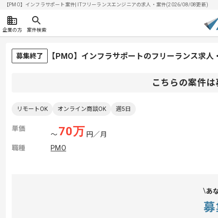
【PMO】インフラサポート案件| ITフリーランスエンジニアの求人・案件(2026/08/08更新)
企業の方
案件検索
【PMO】インフラサポートのフリーランス求人
募集終了
こちらの案件は
リモートOK
オンライン商談OK
週5日
単価
70
万
〜
円／月
職種
PMO
あ
募