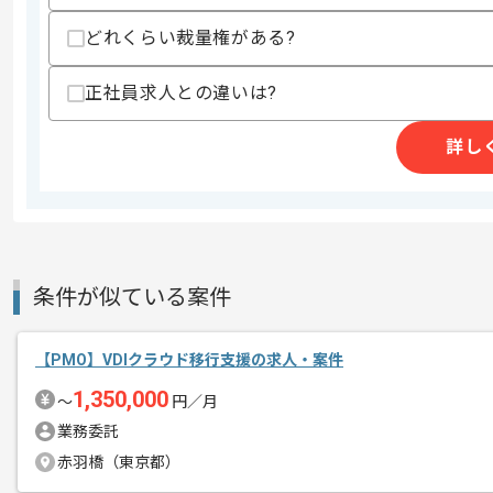
商談回数
1回
どれくらい裁量権がある?
その他募集要項
募集人数
1人
正社員求人との違いは?
作業開始日
2026/06/03
詳し
レバテックでの実績がある企業の案件で
エージェントからのコ
メント
PMOの経験を活かすことができます。
新しいアイディアや技術を積極的に導入
条件が似ている案件
経験豊富なメンバーと成長が出来る環境
スキルアップされたい方、長期的に参画
【PMO】VDIクラウド移行支援の求人・案件
1,350,000
首都圏または遠方からリモートにてご参
〜
円／月
業務委託
赤羽橋（東京都）