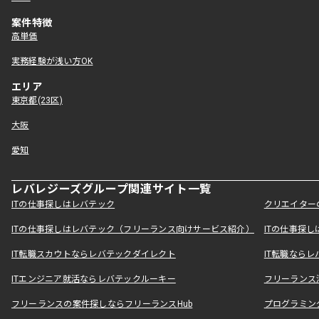
案件特徴
高単価
実務経験が浅い方OK
エリア
東京都(23区)
大阪
愛知
レバレジーズグループ関連サイト一覧
ITの仕事探しはレバテック
クリエイター
ITの仕事探しはレバテック（フリーランス向けサービス紹介）
ITの仕事探
IT転職スカウトならレバテックダイレクト
IT転職なら
ITエンジニア就活ならレバテックルーキー
フリーランス
フリーランスの案件探しならフリーランスHub
プログラミン