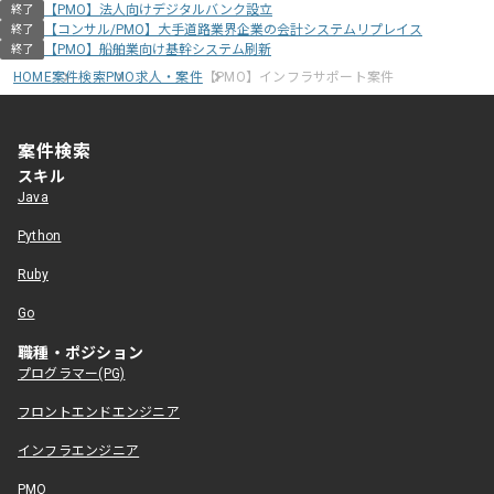
【PMO】法人向けデジタルバンク設立
終了
【コンサル/PMO】大手道路業界企業の会計システムリプレイス
終了
【PMO】船舶業向け基幹システム刷新
終了
HOME
案件検索
PMO求人・案件
【PMO】インフラサポート案件
案件検索
スキル
Java
Python
Ruby
Go
職種・ポジション
プログラマー(PG)
フロントエンドエンジニア
インフラエンジニア
PMO