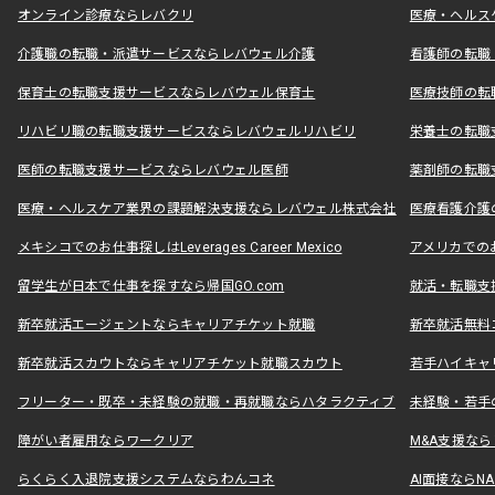
オンライン診療ならレバクリ
医療・ヘルス
介護職の転職・派遣サービスならレバウェル介護
看護師の転職
保育士の転職支援サービスならレバウェル保育士
医療技師の転
リハビリ職の転職支援サービスならレバウェルリハビリ
栄養士の転職
医師の転職支援サービスならレバウェル医師
薬剤師の転職
医療・ヘルスケア業界の課題解決支援ならレバウェル株式会社
医療看護介護の
メキシコでのお仕事探しはLeverages Career Mexico
アメリカでのお仕事
留学生が日本で仕事を探すなら帰国GO.com
就活・転職支
新卒就活エージェントならキャリアチケット就職
新卒就活無料
新卒就活スカウトならキャリアチケット就職スカウト
若手ハイキャ
フリーター・既卒・未経験の就職・再就職ならハタラクティブ
未経験・若手
障がい者雇用ならワークリア
M&A支援な
らくらく入退院支援システムならわんコネ
AI面接ならNAL