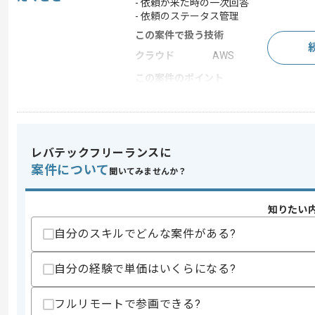
- 依頼が来た時の一次回答
- 依頼のステータス管理
この案件で扱う技術
クラウド
AWS
この案件のポイント
特徴
参画実績あり , 20代活躍
レバテックフリーランスに
求めるスキル
案件について
スキル
・事務系のPMO経験
聞いてみませんか？
・クラウド系の基礎知見
歓迎スキル
知りたい
・AWS構築経験
自分のスキルでどんな案件がある?
スキルに不安がある方へ
自分の経験で単価はいくらになる?
上記に似た経験やスキルをお持ちであれば申
フルリモートで参画できる?