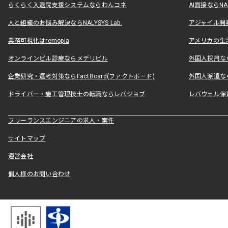
らくらく入退院支援システムならわんコネ
AI面接ならNAL
人と組織のお悩み解決ならNALYSYS Lab.
アジャイル開発なら
業務可視化はremopia
アメリカの生活
オンラインピル診療ならメデリピル
外国人採用ならLe
企業研究・選考対策ならFactBoard(ファクトボード)
外国人派遣なら
ドライバー・施工管理技士の転職ならレバジョブ
レバウェル保
フリーランスエンジニアの求人・案件
サイトマップ
運営会社
個人様のお問い合わせ