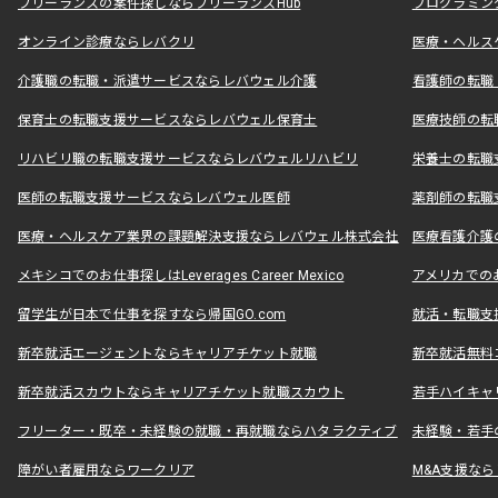
フリーランスの案件探しならフリーランスHub
プログラミン
オンライン診療ならレバクリ
医療・ヘルス
介護職の転職・派遣サービスならレバウェル介護
看護師の転職
保育士の転職支援サービスならレバウェル保育士
医療技師の転
リハビリ職の転職支援サービスならレバウェルリハビリ
栄養士の転職
医師の転職支援サービスならレバウェル医師
薬剤師の転職
医療・ヘルスケア業界の課題解決支援ならレバウェル株式会社
医療看護介護の
メキシコでのお仕事探しはLeverages Career Mexico
アメリカでのお仕事
留学生が日本で仕事を探すなら帰国GO.com
就活・転職支
新卒就活エージェントならキャリアチケット就職
新卒就活無料
新卒就活スカウトならキャリアチケット就職スカウト
若手ハイキャ
フリーター・既卒・未経験の就職・再就職ならハタラクティブ
未経験・若手
障がい者雇用ならワークリア
M&A支援な