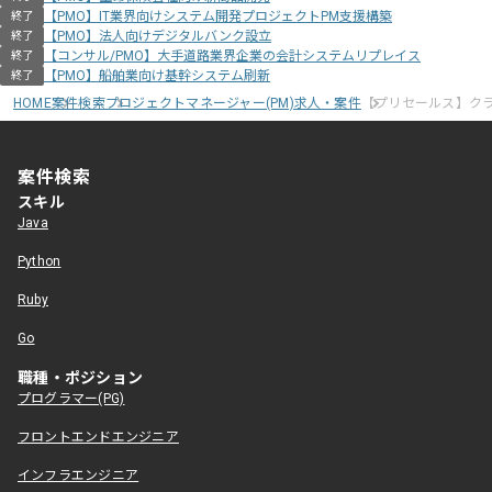
【PMO】IT業界向けシステム開発プロジェクトPM支援構築
終了
【PMO】法人向けデジタルバンク設立
終了
【コンサル/PMO】大手道路業界企業の会計システムリプレイス
終了
【PMO】船舶業向け基幹システム刷新
終了
HOME
案件検索
プロジェクトマネージャー(PM)求人・案件
【プリセールス】ク
案件検索
スキル
Java
Python
Ruby
Go
職種・ポジション
プログラマー(PG)
フロントエンドエンジニア
インフラエンジニア