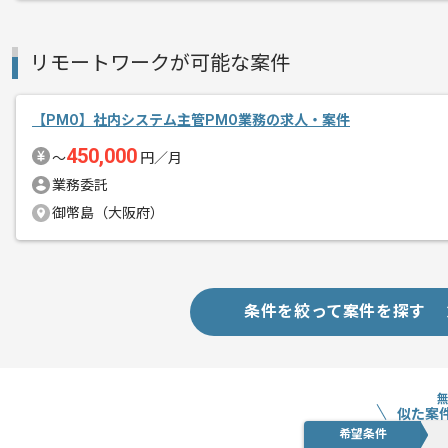
リモートワークが可能な案件
【PMO】社内システム主管PMO業務の求人・案件
450,000
〜
円／月
業務委託
御幣島（大阪府）
条件を絞って案件を探す
似た案
希望条件