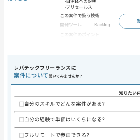
-自治体への説明
-プリセールス
この案件で扱う技術
開発ツール
Backlog
この案件のポイント
業界
小売
業務内容
リプレイス
担当領域/システ
基幹業務システム
ム
レバテックフリーランスに
案件について
特徴
20代活躍中 , 30代活躍
聞いてみませんか？
知りたい
求めるスキル
自分のスキルでどんな案件がある?
スキル
・プリセールス経験
・システム開発知見
自分の経験で単価はいくらになる?
スキルに不安がある方へ
上記に似た経験やスキルをお持ちであれば申
フルリモートで参画できる?