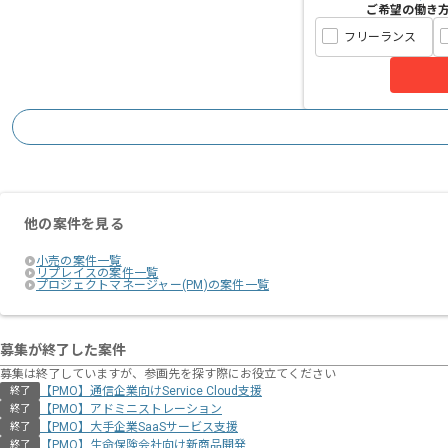
ご希望の働き
フリーランス
他の案件を見る
小売の案件一覧
リプレイスの案件一覧
プロジェクトマネージャー(PM)の案件一覧
募集が終了した案件
募集は終了していますが、参画先を探す際にお役立てください
【PMO】通信企業向けService Cloud支援
終了
【PMO】アドミニストレーション
終了
【PMO】大手企業SaaSサービス支援
終了
【PMO】生命保険会社向け新商品開発
終了