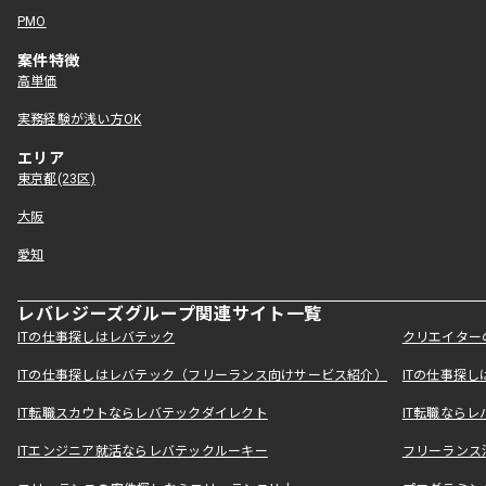
PMO
案件特徴
高単価
実務経験が浅い方OK
エリア
東京都(23区)
大阪
愛知
レバレジーズグループ関連サイト一覧
ITの仕事探しはレバテック
クリエイター
ITの仕事探しはレバテック（フリーランス向けサービス紹介）
ITの仕事探
IT転職スカウトならレバテックダイレクト
IT転職なら
ITエンジニア就活ならレバテックルーキー
フリーランス