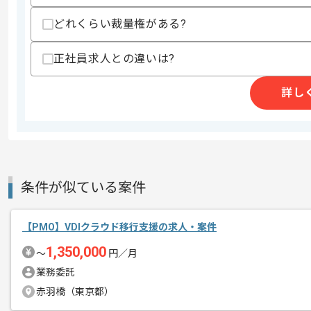
どれくらい裁量権がある?
商談回数
1回
正社員求人との違いは?
その他募集要項
募集人数
1人
作業開始日
2026/07/01
詳し
レバテックでの実績がある企業の案件で
エージェントからのコ
メント
条件が似ている案件
プリセールスの経験を活かすことができ
複数案件を保有している企業ですので、
ご経験と実績に応じて別案件のご提案も
【PMO】VDIクラウド移行支援の求人・案件
新しいアイディアや技術を積極的に導入
1,350,000
〜
円／月
経験豊富なメンバーと成長が出来る環境
業務委託
スキルアップされたい方、長期的に参画
赤羽橋（東京都）