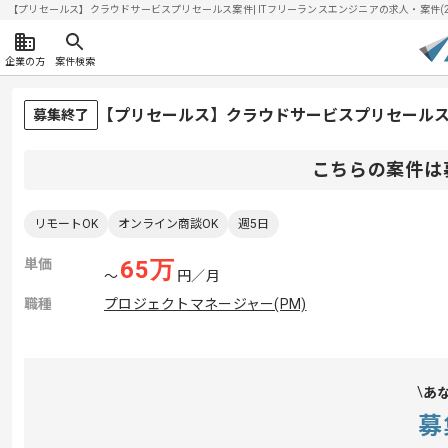
【プリセールス】クラウドサービスプリセールス案件| ITフリーランスエンジニアの求人・案件(2026
企業の方
案件検索
【プリセールス】クラウドサービスプリセール
募集終了
こちらの案件は
リモートOK
オンライン商談OK
週5日
単価
65
万
〜
円／月
職種
プロジェクトマネージャー(PM)
あ
募