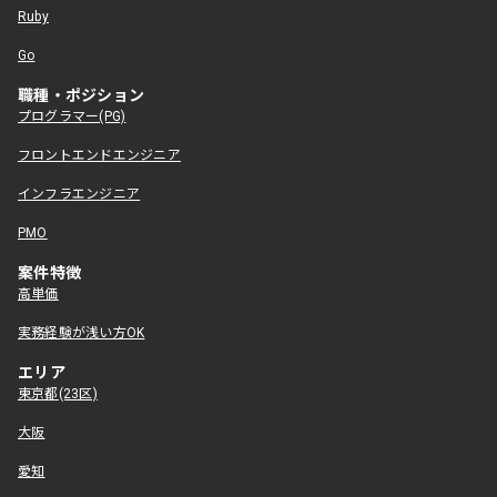
Ruby
Go
職種・ポジション
プログラマー(PG)
フロントエンドエンジニア
インフラエンジニア
PMO
案件特徴
高単価
実務経験が浅い方OK
エリア
東京都(23区)
大阪
愛知