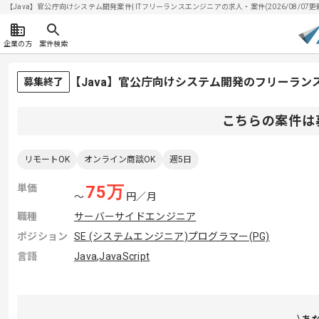
【Java】官公庁向けシステム開発案件| ITフリーランスエンジニアの求人・案件(2026/08/07更
企業の方
案件検索
【Java】官公庁向けシステム開発のフリーラン
募集終了
こちらの案件は
リモートOK
オンライン商談OK
週5日
単価
75
万
〜
円／月
職種
サーバーサイドエンジニア
ポジション
SE (システムエンジニア)
プログラマー(PG)
言語
Java
,
JavaScript