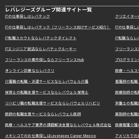
レバレジーズグループ関連サイト一覧
ITの仕事探しはレバテック
クリエイター
ITの仕事探しはレバテック（フリーランス向けサービス紹介）
ITの仕事探
IT転職スカウトならレバテックダイレクト
IT転職なら
ITエンジニア就活ならレバテックルーキー
フリーランス
フリーランスの案件探しならフリーランスHub
プログラミン
オンライン診療ならレバクリ
医療・ヘルス
介護職の転職・派遣サービスならレバウェル介護
看護師の転職
保育士の転職支援サービスならレバウェル保育士
医療技師の転
リハビリ職の転職支援サービスならレバウェルリハビリ
栄養士の転職
医師の転職支援サービスならレバウェル医師
薬剤師の転職
医療・ヘルスケア業界の課題解決支援ならレバウェル株式会社
医療看護介護の
メキシコでのお仕事探しはLeverages Career Mexico
アメリカでのお仕事