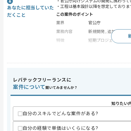
・官公庁向けシステムの開発に携わって
・工程は基本設計以降を想定しておりま
あなたに担当していた
この案件のポイント
だくこと
業界
官公庁
業務内容
新規開発 , 追加開発
特徴
短期プロジェクト
求めるスキル
スキル
・Javaを用いた開発経験3年以上
・基本設計以降の経験
レバテックフリーランスに
・JavaScriptを用いた開発経験
案件について
聞いてみませんか？
スキルに不安がある方へ
上記に似た経験やスキルをお持ちであれば申
知りたい
自分のスキルでどんな案件がある?
精算条件
有
自分の経験で単価はいくらになる?