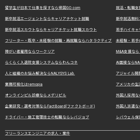
留学生が日本で仕事を探すなら帰国GO.com
就活・転職支
新卒就活エージェントならキャリアチケット就職
新卒就活無料
新卒就活スカウトならキャリアチケット就職スカウト
若手ハイキャ
フリーター・既卒・未経験の就職・再就職ならハタラクティブ
未経験・若手
障がい者雇用ならワークリア
M&A支援な
らくらく入退院支援システムならわんコネ
AI面接ならNAL
人と組織のお悩み解決ならNALYSYS Lab.
アジャイル開発なら
業務可視化はremopia
アメリカの生活
オンラインピル診療ならメデリピル
外国人採用ならLe
企業研究・選考対策ならFactBoard(ファクトボード)
外国人派遣なら
ドライバー・施工管理技士の転職ならレバジョブ
レバウェル保
フリーランスエンジニアの求人・案件