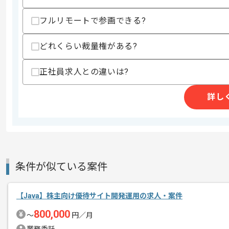
精算・お支払い
精算基準時間
140時間〜180時間
フルリモートで参画できる?
支払いサイト
15日
どれくらい裁量権がある?
商談回数
2回
正社員求人との違いは?
その他募集要項
募集人数
1人
作業開始日
2021/04/01
詳し
レバテック実績のある企業です。
エージェントからのコ
フルリモートにて作業をしたい方にマッ
メント
条件が似ている案件
【Java】株主向け優待サイト開発運用の求人・案件
800,000
〜
円／月