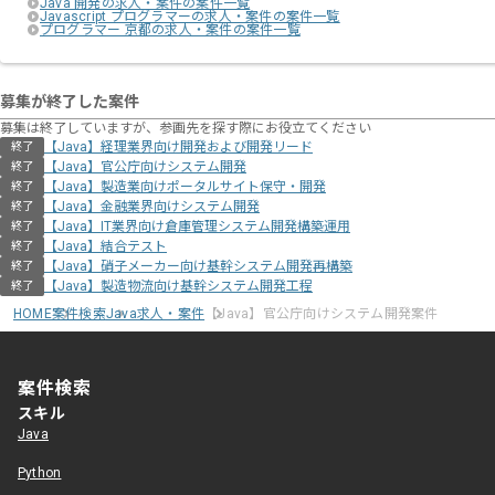
Java 開発の求人・案件の案件一覧
Javascript プログラマーの求人・案件の案件一覧
プログラマー 京都の求人・案件の案件一覧
募集が終了した案件
募集は終了していますが、参画先を探す際にお役立てください
【Java】経理業界向け開発および開発リード
終了
【Java】官公庁向けシステム開発
終了
【Java】製造業向けポータルサイト保守・開発
終了
【Java】金融業界向けシステム開発
終了
【Java】IT業界向け倉庫管理システム開発構築運用
終了
【Java】結合テスト
終了
【Java】硝子メーカー向け基幹システム開発再構築
終了
【Java】製造物流向け基幹システム開発工程
終了
HOME
案件検索
Java求人・案件
【Java】官公庁向けシステム開発案件
案件検索
スキル
Java
Python