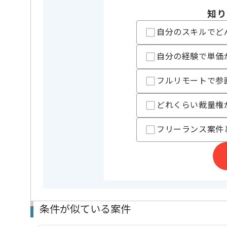
特徴
この案件のポイント
20代活躍中
知り
自分のスキルでど
精算条件
有
精算・お支払い
精算基準時間
150時間
自分の経験で単価
支払いサイト
15日
フルリモートで参
担当者より
どれくらい裁量権
レバテック実績のある企業です。
フリーランス案件
施設予約や順番受付などのアプリを運用しており、
飲食店や医療、美容など幅広くサービス展開していま
条件が似ている案件