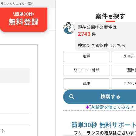
ーランスクリエイター案件
\
簡単30秒
/
案件
探す
を
無料登録
現在公開中の案件は
2743
件
検索できる条件はこちら
職種
スキル
リモート・地域
週稼
単価
こだわ
検索する
AI検索を使ってみる
簡単30秒 無料サポー
ート
フリーランスの経験はございま