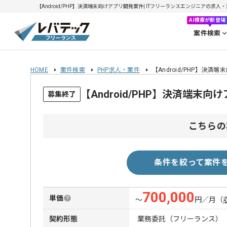
【Android/PHP】決済端末向けアプリ開発案件| ITフリーランスエンジニアの求人・案件
AI検索が新登場
案件検索
HOME
案件検索
PHP求人・案件
【Android/PHP】決済
【Android/PHP】決済端
募集終了
こちらの
条件を絞って案件
700,000
単価
〜
円／月
（
契約形態
業務委託（フリーランス）