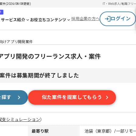
(2026/08/08更新)
IT・Web求人/転職
フリ
！
ログイン
採用企業の方へ
サービス紹介
お役立ちコンテンツ
端末向けアプリ開発案件
末向けアプリ開発のフリーランス求人・案件
案件は募集期間が終了しました
を探す
似た案件を提案してもらう
収支シミュレーション
）
最寄り駅
池袋（東京都）/一部リモ