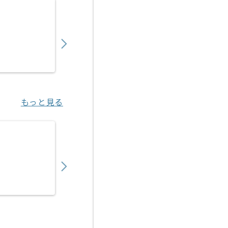
【Rudy/PHP/React】Webサービス開発の求
900,000
〜
円／月
業務委託
六本木（東京都）
もっと見る
【Flutter/TypeScript】観光客向けアプ
1,050,000
〜
円／月
業務委託
汐留（東京都）