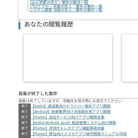
Java 京都の求人・案件の案件一覧
プログラマー 京都の求人・案件の案件一覧
システム開発 池袋の求人・案件の案件一覧
あなたの閲覧履歴
募集が終了した案件
募集は終了していますが、参画先を探す際にお役立てください
【Kotlin】運送業向けドライバー端末アプリ開発
終了
【Android】医療業界向け決済端末用アプリ開発
終了
【Flutter】自社サービス向けアプリ開発支援
終了
【Kotlin/Android Java】輸送管理システム向け開発
終了
【Flutter】次世代トレカアプリ機能開発改善
終了
【Flutter】商社向けスマホアプリ保守開発マニュアル作成
終了