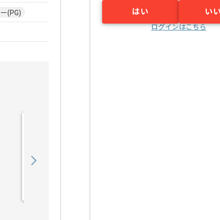
はい
い
(PG)
ログインはこちら
【Rudy/PHP/React】Web
サービス開発の求人・案件
900,000
〜
円／月
業務委託
六本木（東京都）