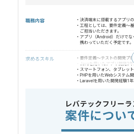
・決済端末に搭載するアプリ
職務内容
・工程としては、要件定義～
ご担当いただきます。
・アプリ（Android）だけで
携わっていただく予定です。
・要件定義～テストの開発プロ
求めるスキル
・Javaを用いたアプリ開発3
・スマートフォン、タブレッ
・PHPを用いたWebシステム
・Laravelを用いた開発経験1
・インフラの知識
歓迎スキル
※上記に似た経験やスキルをお持ち
レバテックフリーラ
案件につい
フレームワーク
Laravel
この案件で扱う技術
OS
Android