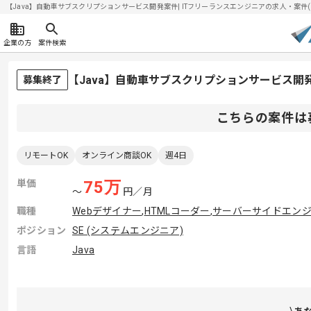
【Java】自動車サブスクリプションサービス開発案件| ITフリーランスエンジニアの求人・案件(202
企業の方
案件検索
【Java】自動車サブスクリプションサービス
募集終了
こちらの案件は
リモートOK
オンライン商談OK
週4日
単価
75
万
〜
円／月
職種
Webデザイナー
,
HTMLコーダー
,
サーバーサイドエン
ポジション
SE (システムエンジニア)
言語
Java