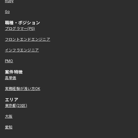
Ruby
Go
職種・ポジション
プログラマー(PG)
フロントエンドエンジニア
インフラエンジニア
PMO
案件特徴
高単価
実務経験が浅い方OK
エリア
東京都(23区)
大阪
愛知