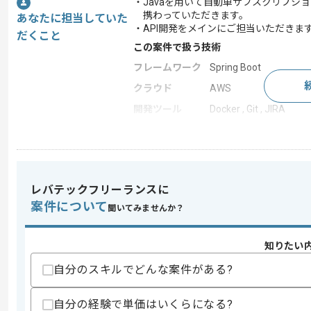
・Javaを用いて自動車サブスクリプシ
携わっていただきます。
あなたに担当していた
・API開発をメインにご担当いただきま
だくこと
この案件で扱う技術
フレームワーク
Spring Boot
クラウド
AWS
開発ツール
Docker , Git , JIRA
この案件のポイント
業務内容
新規開発 , 追加開発
特徴
参画実績あり , 30代活
レバテックフリーランスに
案件について
聞いてみませんか？
求めるスキル
スキル
・Javaを用いたサービス開発経験3年以
知りたい
・Springbootを用いた開発経験3年以上
自分のスキルでどんな案件がある?
・Gitの利用経験
・テストの実装経験
自分の経験で単価はいくらになる?
歓迎スキル