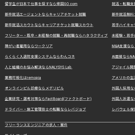
留学生が日本で仕事を探すなら帰国GO.com
就活・転職支
新卒就活エージェントならキャリアチケット就職
新卒就活無料
新卒就活スカウトならキャリアチケット就職スカウト
若手ハイキャ
フリーター・既卒・未経験の就職・再就職ならハタラクティブ
未経験・若手
障がい者雇用ならワークリア
M&A支援な
らくらく入退院支援システムならわんコネ
AI面接ならNAL
人と組織のお悩み解決ならNALYSYS Lab.
アジャイル開発なら
業務可視化はremopia
アメリカの生活
オンラインピル診療ならメデリピル
外国人採用ならLe
企業研究・選考対策ならFactBoard(ファクトボード)
外国人派遣なら
ドライバー・施工管理技士の転職ならレバジョブ
レバウェル保
フリーランスエンジニアの求人・案件