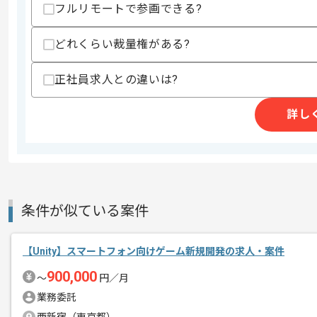
フルリモートで参画できる?
精算条件
有
精算・お支払い
どれくらい裁量権がある?
精算基準時間
140時間〜180時間
支払いサイト
15日
正社員求人との違いは?
詳し
商談回数
1回
その他募集要項
募集人数
1人
作業開始日
2021/05/17
条件が似ている案件
ゲーム開発企業での作業でございます。
エージェントからのコ
【Unity】スマートフォン向けゲーム新規開発の求人・案件
メント
メンバー同士の壁がなくフラットな環境
900,000
〜
円／月
全員で面白いモノを生み出していこうと
業務委託
チームワークが非常に良いです。