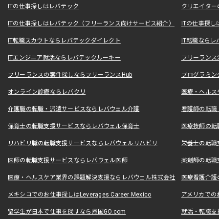
ITの仕事探しはレバテック
クリエイター
ITの仕事探しはレバテック（フリーランス向けサービス紹介）
ITの仕事探
IT転職スカウトならレバテックダイレクト
IT転職なら
ITエンジニア就活ならレバテックルーキー
フリーランス
フリーランスの案件探しならフリーランスHub
プログラミン
オンライン診療ならレバクリ
医療・ヘルス
介護職の転職・派遣サービスならレバウェル介護
看護師の転職
保育士の転職支援サービスならレバウェル保育士
医療技師の転
リハビリ職の転職支援サービスならレバウェルリハビリ
栄養士の転職
医師の転職支援サービスならレバウェル医師
薬剤師の転職
医療・ヘルスケア業界の課題解決支援ならレバウェル株式会社
医療看護介護の
メキシコでのお仕事探しはLeverages Career Mexico
アメリカでのお仕事
留学生が日本で仕事を探すなら帰国GO.com
就活・転職支