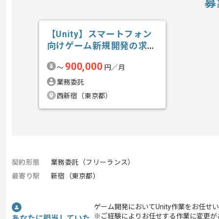
募
【Unity】スマートフォン
向けゲーム新規開発の求
人・案件
900,000
〜
円／月
業務委託
西新宿（東京都）
契約形態
業務委託（フリーランス）
最寄り駅
新宿（東京都）
ゲーム開発においてUnity作業をお任せ
※ご経験によりお任せする作業に変更が
あなたに担当していた