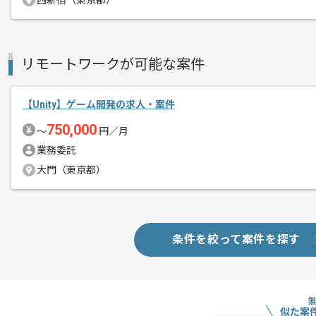
西新宿（東京都）
幅広く経験したい方にオススメです。
リモートワークが可能な案件
【Unity】ゲーム開発の求人・案件
750,000
〜
円／月
業務委託
大門（東京都）
条件を絞って案件を探す
似た案