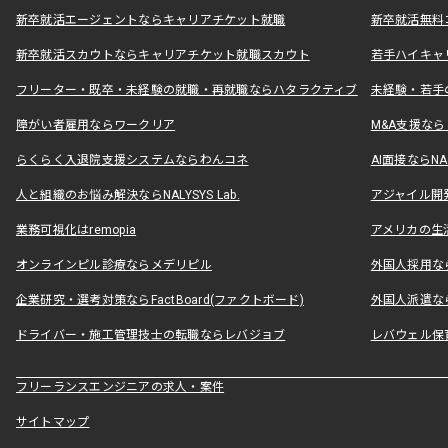
新卒就活エージェントならキャリアチケット就職
新卒就活無料
新卒就活スカウトならキャリアチケット就職スカウト
若手ハイキャ
フリーター・既卒・未経験の就職・再就職ならハタラクティブ
未経験・若手
障がい者雇用ならワークリア
M&A支援な
らくらく入退院支援システムならわんコネ
AI面接ならNAL
人と組織のお悩み解決ならNALYSYS Lab.
アジャイル開発なら
業務可視化はremopia
アメリカの生活
オンラインピル診療ならメデリピル
外国人採用ならLe
企業研究・選考対策ならFactBoard(ファクトボード)
外国人派遣なら
ドライバー・施工管理技士の転職ならレバジョブ
レバウェル保
フリーランスエンジニアの求人・案件
サイトマップ