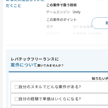
この案件で扱う技術
だくこと
ゲームエンジン
Unity
この案件のポイント
業界
ソーシャルゲーム , 
業務内容
新規開発 , 追加開発
特徴
急募
レバテックフリーランスに
求めるスキル
案件について
スキル
聞いてみませんか？
・Unityを用いた開発経験
歓迎スキル
知りたい
・ゲーム内の実装経験
自分のスキルでどんな案件がある?
スキルに不安がある方へ
上記に似た経験やスキルをお持ちであれば申
自分の経験で単価はいくらになる?