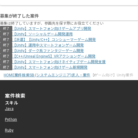
募集が終了した案件
募集は終了していますが、参画先を探す際にお役立てください
【Unity】スマートフォン向けゲームアプリ開発
終了
【Unity】ソーシャルゲーム開発運用
終了
【派遣】【Unity/C++】コンシューマーゲーム開発
終了
【Unity】運用中スマートフォンゲーム開発
終了
【Unity】ダーク系ファンタジーゲーム開発
終了
【C++/Unreal Engine5】VRアクションゲーム開発
終了
【Unity】スマートフォン向けネイティブゲーム開発支援
終了
【Unity】スマートフォン向けゲーム新規開発
終了
HOME
案件検索
SE (システムエンジニア)求人・案件
【ゲーム向け】Unity案件
案件検索
スキル
Java
Python
Ruby