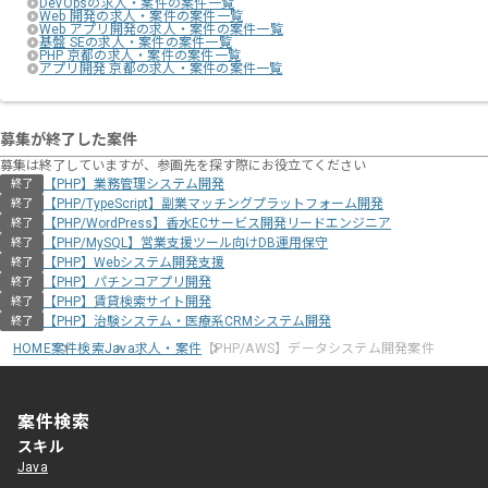
DevOpsの求人・案件の案件一覧
Web 開発の求人・案件の案件一覧
Web アプリ開発の求人・案件の案件一覧
基盤 SEの求人・案件の案件一覧
PHP 京都の求人・案件の案件一覧
アプリ開発 京都の求人・案件の案件一覧
募集が終了した案件
募集は終了していますが、参画先を探す際にお役立てください
【PHP】業務管理システム開発
終了
【PHP/TypeScript】副業マッチングプラットフォーム開発
終了
【PHP/WordPress】香水ECサービス開発リードエンジニア
終了
【PHP/MySQL】営業支援ツール向けDB運用保守
終了
【PHP】Webシステム開発支援
終了
【PHP】パチンコアプリ開発
終了
【PHP】賃貸検索サイト開発
終了
【PHP】治験システム・医療系CRMシステム開発
終了
HOME
案件検索
Java求人・案件
【PHP/AWS】データシステム開発案件
案件検索
スキル
Java