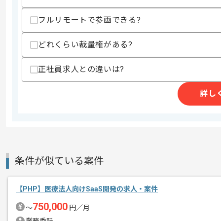
歓迎スキル
フルリモートで参画できる?
・Hadoopエコシステムの経験
・ワークフロー管理ツールの利用経験
・KVS利用経験
どれくらい裁量権がある?
・DevOps系の知識や経験
・高負荷対策やパフォーマンスチューニ
正社員求人との違いは?
スキルに不安がある方へ
上記に似た経験やスキルをお持ちであれば申
詳し
精算条件
有
精算・お支払い
精算基準時間
140時間〜180時間
条件が似ている案件
支払いサイト
15日
【PHP】医療法人向けSaaS開発の求人・案件
商談回数
1回
750,000
〜
円／月
その他募集要項
募集人数
1人