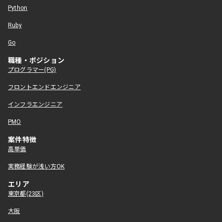
Python
Ruby
Go
職種・ポジション
プログラマー(PG)
フロントエンドエンジニア
インフラエンジニア
PMO
案件特徴
高単価
実務経験が浅い方OK
エリア
東京都(23区)
大阪