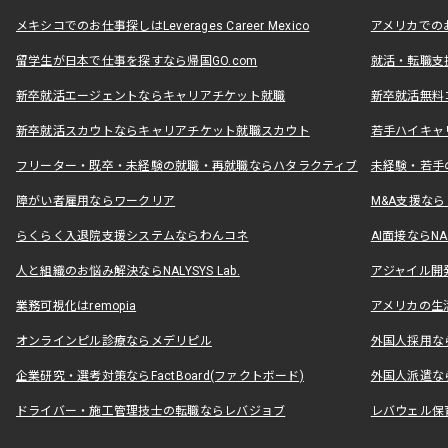
メキシコでのお仕事探しはLeverages Career Mexico
アメリカでのお仕事
留学生が日本で仕事を探すなら帰国GO.com
就活・転職支
新卒就活エージェントならキャリアチケット就職
新卒就活無料
新卒就活スカウトならキャリアチケット就職スカウト
若手ハイキャ
フリーター・既卒・未経験の就職・再就職ならハタラクティブ
未経験・若手
障がい者雇用ならワークリア
M&A支援な
らくらく入退院支援システムならわんコネ
AI面接ならNAL
人と組織のお悩み解決ならNALYSYS Lab.
アジャイル開発なら
業務可視化はremopia
アメリカの生活
オンラインピル診療ならメデリピル
外国人採用ならLe
企業研究・選考対策ならFactBoard(ファクトボード)
外国人派遣なら
ドライバー・施工管理技士の転職ならレバジョブ
レバウェル保