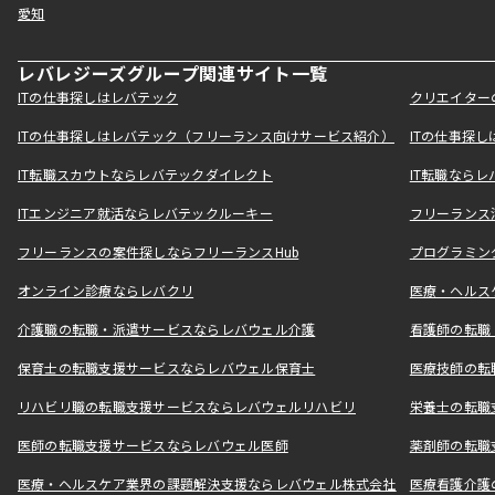
愛知
レバレジーズグループ関連サイト一覧
ITの仕事探しはレバテック
クリエイター
ITの仕事探しはレバテック（フリーランス向けサービス紹介）
ITの仕事探
IT転職スカウトならレバテックダイレクト
IT転職なら
ITエンジニア就活ならレバテックルーキー
フリーランス
フリーランスの案件探しならフリーランスHub
プログラミン
オンライン診療ならレバクリ
医療・ヘルス
介護職の転職・派遣サービスならレバウェル介護
看護師の転職
保育士の転職支援サービスならレバウェル保育士
医療技師の転
リハビリ職の転職支援サービスならレバウェルリハビリ
栄養士の転職
医師の転職支援サービスならレバウェル医師
薬剤師の転職
医療・ヘルスケア業界の課題解決支援ならレバウェル株式会社
医療看護介護の