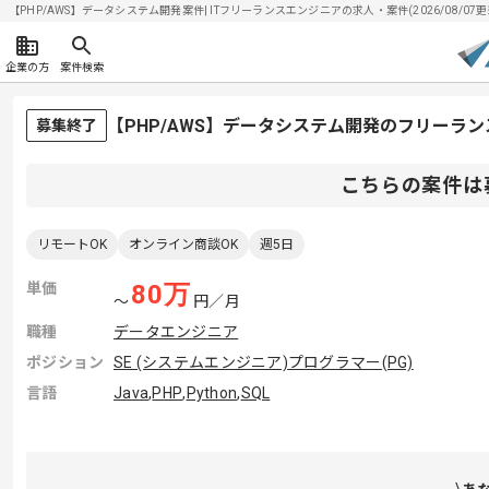
【PHP/AWS】データシステム開発案件| ITフリーランスエンジニアの求人・案件(2026/08/07更
企業の方
案件検索
【PHP/AWS】データシステム開発のフリーラ
募集終了
こちらの案件は
リモートOK
オンライン商談OK
週5日
単価
80
万
〜
円／月
職種
データエンジニア
ポジション
SE (システムエンジニア)
プログラマー(PG)
言語
Java
,
PHP
,
Python
,
SQL