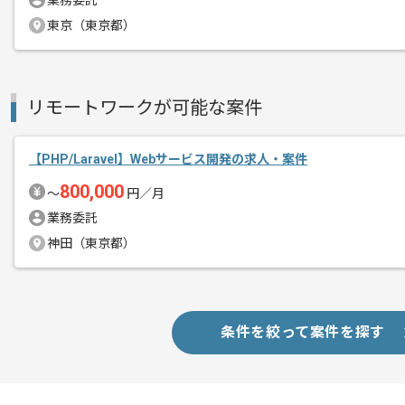
業務委託
東京（東京都）
作業開始日
2021/07/05
チーム開発となります為、
リモートワークが可能な案件
エージェントからのコ
自主的に作業に取り組んでいただける方
メント
PHPを用いた実務開発経験がある方にお
【PHP/Laravel】Webサービス開発の求人・案件
800,000
〜
円／月
業務委託
神田（東京都）
条件を絞って案件を探す