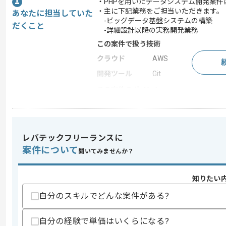
・PHPを用いたデータシステム開発案件
・主に下記業務をご担当いただきます。
あなたに担当していた
-ビッグデータ基盤システムの構築
だくこと
-詳細設計以降の実務開発業務
この案件で扱う技術
クラウド
AWS
開発ツール
Git
この案件のポイント
業界
ビッグデータ
業務内容
社内システム開発
担当領域/システ
レバテックフリーランスに
基幹業務システム
ム
案件について
聞いてみませんか？
特徴
20代活躍中 , 30代活躍
知りたい
自分のスキルでどんな案件がある?
求めるスキル
スキル
・アプリ開発経験3年以上
・AWSを用いた実務経験
自分の経験で単価はいくらになる?