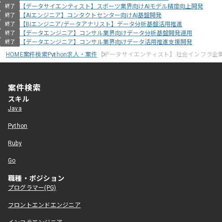
【データサイエンティスト】スポーツ業界向けAIモデル精度向上開発
終了
【AIエンジニア】コンタクトセンター向けAI基盤開発
終了
【BIエンジニア/データアナリスト】データ分析基盤活用推進
終了
【データエンジニア】コンサル業界向けデータ分析基盤開発運用
終了
【データエンジニア】コンサル業界向けデータ活用推進支援開発
終了
HOME
案件検索
Python求人・案件
【データサイエンティスト】社会インフラ企
案件検索
スキル
Java
Python
Ruby
Go
職種・ポジション
プログラマー(PG)
フロントエンドエンジニア