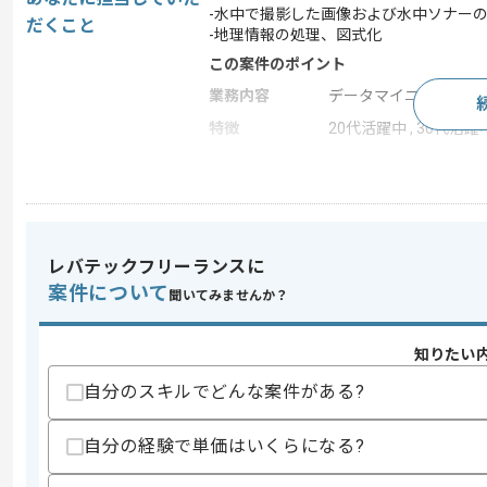
-水中で撮影した画像および水中ソナー
だくこと
-地理情報の処理、図式化
この案件のポイント
業務内容
データマイニング , デ
特徴
20代活躍中 , 30代活躍
求めるスキル
スキル
・海底画像の処理、解析の経験
・GISソフトウェアの使用経験
レバテックフリーランスに
・地理データ処理の実務経験
案件について
聞いてみませんか？
スキルに不安がある方へ
上記に似た経験やスキルをお持ちであれば申
知りたい
自分のスキルでどんな案件がある?
商談回数
1回
自分の経験で単価はいくらになる?
その他募集要項
募集人数
1人