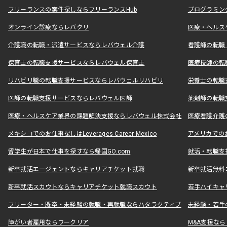
フリーランスの案件探しならフリーランスHub
プログラミン
オンライン診療ならレバクリ
医療・ヘルス
介護職の転職・派遣サービスならレバウェル介護
看護師の転職
保育士の転職支援サービスならレバウェル保育士
医療技師の転
リハビリ職の転職支援サービスならレバウェルリハビリ
栄養士の転職
医師の転職支援サービスならレバウェル医師
薬剤師の転職
医療・ヘルスケア業界の課題解決支援ならレバウェル株式会社
医療看護介護の
メキシコでのお仕事探しはLeverages Career Mexico
アメリカでのお仕事
留学生が日本で仕事を探すなら帰国GO.com
就活・転職支
新卒就活エージェントならキャリアチケット就職
新卒就活無料
新卒就活スカウトならキャリアチケット就職スカウト
若手ハイキャ
フリーター・既卒・未経験の就職・再就職ならハタラクティブ
未経験・若手
障がい者雇用ならワークリア
M&A支援な