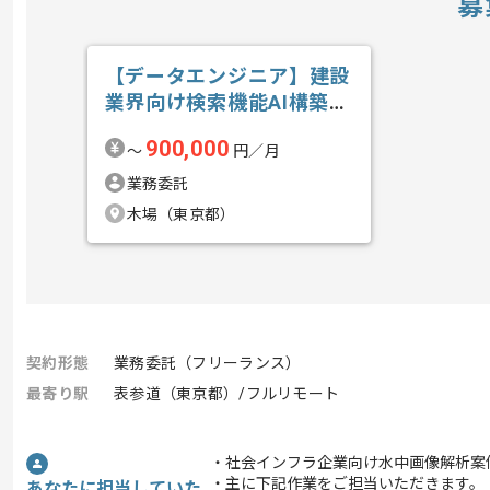
募
【データエンジニア】建設
業界向け検索機能AI構築の
求人・案件
900,000
〜
円／月
業務委託
木場（東京都）
契約形態
業務委託（フリーランス）
最寄り駅
表参道（東京都）/フルリモート
・社会インフラ企業向け水中画像解析案
・主に下記作業をご担当いただきます。
あなたに担当していた