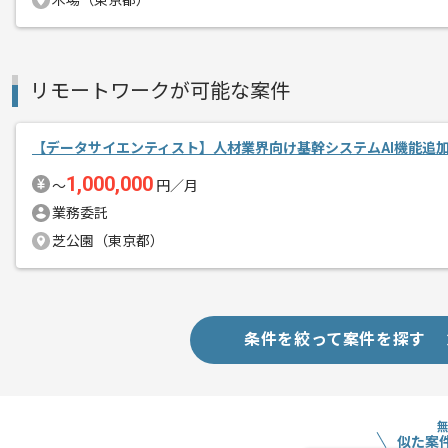
木場（東京都）
リモートワークが可能な案件
【データサイエンティスト】人材業界向け基幹システムAI機能追
1,000,000
〜
円／月
業務委託
芝公園（東京都）
条件を絞って案件を探す
似た案