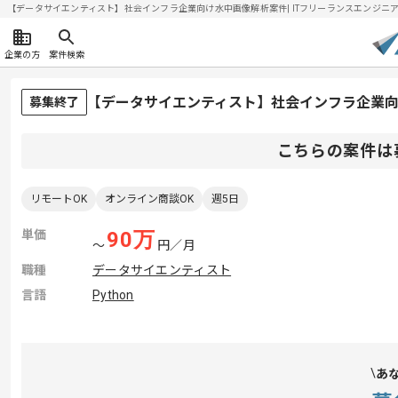
【データサイエンティスト】社会インフラ企業向け水中画像解析案件| ITフリーランスエンジニアの求人
企業の方
案件検索
【データサイエンティスト】社会インフラ企業
募集終了
こちらの案件は
リモートOK
オンライン商談OK
週5日
単価
90
万
〜
円／月
職種
データサイエンティスト
言語
Python
あ