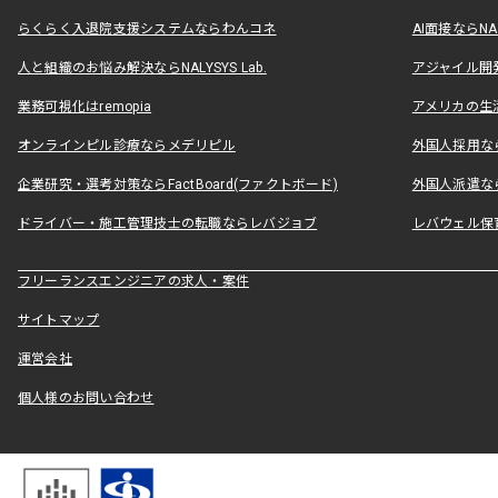
らくらく入退院支援システムならわんコネ
AI面接ならNAL
人と組織のお悩み解決ならNALYSYS Lab.
アジャイル開発なら
業務可視化はremopia
アメリカの生活
オンラインピル診療ならメデリピル
外国人採用ならLe
企業研究・選考対策ならFactBoard(ファクトボード)
外国人派遣なら
ドライバー・施工管理技士の転職ならレバジョブ
レバウェル保
フリーランスエンジニアの求人・案件
サイトマップ
運営会社
個人様のお問い合わせ