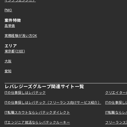
インフラエンジニア
PMO
案件特徴
高単価
実務経験が浅い方OK
エリア
東京都(23区)
大阪
愛知
レバレジーズグループ関連サイト一覧
ITの仕事探しはレバテック
クリエイター
ITの仕事探しはレバテック（フリーランス向けサービス紹介）
ITの仕事探
IT転職スカウトならレバテックダイレクト
IT転職なら
ITエンジニア就活ならレバテックルーキー
フリーランス