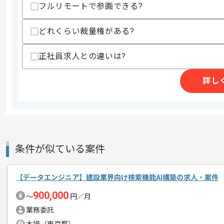
フルリモートで参画できる?
作業開始日
2026/04/21
どれくらい裁量権がある?
ブルーカーボンインフラ構築事業等を展
正社員求人との違いは?
エージェントからのコ
今回は社会インフラ企業向け水中画像解
メント
詳し
データサイエンティストとしての実務経
基本的にはフルリモートでの作業を見込
条件が似ている案件
【データエンジニア】建設業界向け検索機能AI構築の求人・案件
900,000
〜
円／月
業務委託