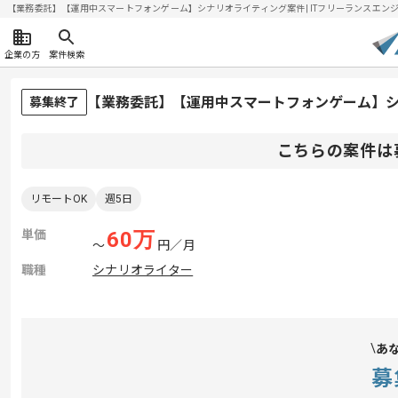
【業務委託】【運用中スマートフォンゲーム】シナリオライティング案件| ITフリーランスエンジニアの
企業の方
案件検索
【業務委託】【運用中スマートフォンゲーム】
募集終了
こちらの案件は
リモートOK
週5日
単価
60
万
〜
円／月
職種
シナリオライター
あ
募