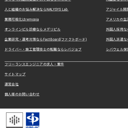
人と組織のお悩み解決ならNALYSYS Lab.
アジャイル開発なら
業務可視化はremopia
アメリカの生活
オンラインピル診療ならメデリピル
外国人採用ならLe
企業研究・選考対策ならFactBoard(ファクトボード)
外国人派遣なら
ドライバー・施工管理技士の転職ならレバジョブ
レバウェル保
フリーランスエンジニアの求人・案件
サイトマップ
運営会社
個人様のお問い合わせ