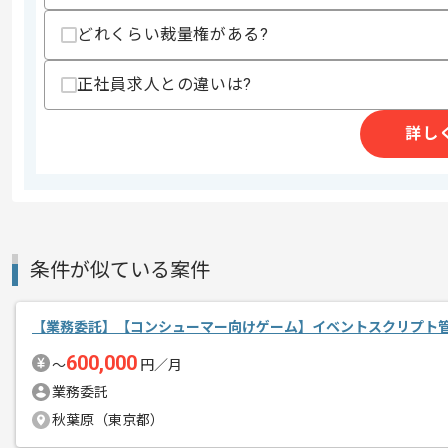
上記に似た経験やスキルをお持ちであれば申
どれくらい裁量権がある?
正社員求人との違いは?
商談回数
1回
その他募集要項
募集人数
1人
詳し
作業開始日
2026/04/21
日本を代表するIT企業の100%子会社の
エージェントからのコ
条件が似ている案件
メント
オフィスは2019年3月に引っ越したば
オフィス内のおしゃれなカフェやコンビ
【業務委託】【コンシューマー向けゲーム】イベントスクリプト
600,000
〜
円／月
技術力が高く、新しい技術を常に取り入
業務委託
メンバー全員がおもしろいものを作って
秋葉原（東京都）
ゲームだけでなく直近はアプリの開発も