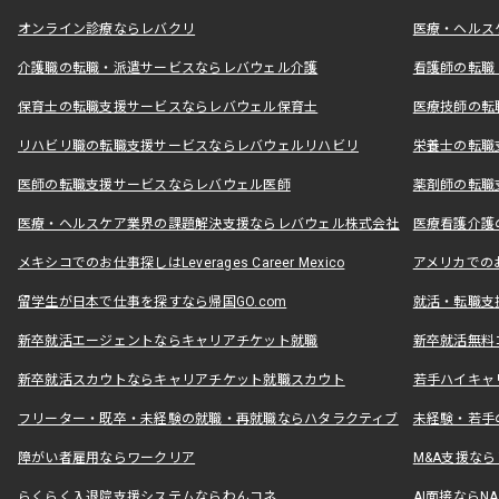
オンライン診療ならレバクリ
医療・ヘルス
介護職の転職・派遣サービスならレバウェル介護
看護師の転職
保育士の転職支援サービスならレバウェル保育士
医療技師の転
リハビリ職の転職支援サービスならレバウェルリハビリ
栄養士の転職
医師の転職支援サービスならレバウェル医師
薬剤師の転職
医療・ヘルスケア業界の課題解決支援ならレバウェル株式会社
医療看護介護の
メキシコでのお仕事探しはLeverages Career Mexico
アメリカでのお仕事
留学生が日本で仕事を探すなら帰国GO.com
就活・転職支
新卒就活エージェントならキャリアチケット就職
新卒就活無料
新卒就活スカウトならキャリアチケット就職スカウト
若手ハイキャ
フリーター・既卒・未経験の就職・再就職ならハタラクティブ
未経験・若手
障がい者雇用ならワークリア
M&A支援な
らくらく入退院支援システムならわんコネ
AI面接ならNAL