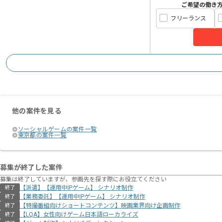
ご希望の働き
フリーランス
他の案件を見る
ソーシャルゲームの案件一覧
東京都の案件一覧
募集が終了した案件
募集は終了していますが、参画先を探す際にお役立てください
【派遣】【運用中IPゲーム】 シナリオ制作
終了
【業務委託】【運用中IPゲーム】 シナリオ制作
終了
【特撮番組向けショートコンテンツ】映画業界向け企画制作
終了
【LQA】女性向けゲーム日本語ローカライズ
終了