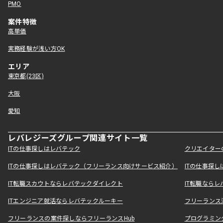
PMO
案件特徴
高単価
実務経験が浅い方OK
エリア
東京都(23区)
大阪
愛知
レバレジーズグループ関連サイト一覧
ITの仕事探しはレバテック
クリエイター
ITの仕事探しはレバテック（フリーランス向けサービス紹介）
ITの仕事探
IT転職スカウトならレバテックダイレクト
IT転職なら
ITエンジニア就活ならレバテックルーキー
フリーランス
フリーランスの案件探しならフリーランスHub
プログラミン