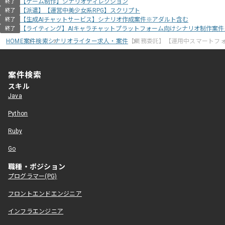
【ゲーム制作】シナリオディレクション
終了
【派遣】【運営中美少女系RPG】スクリプト
終了
【生成AIチャットサービス】シナリオ作成案件※アダルト含む
終了
【ライティング】AIキャラチャットプラットフォーム向けシナリオ制作案
終了
HOME
案件検索
シナリオライター求人・案件
【業務委託】【運用中スマートフ
案件検索
スキル
Java
Python
Ruby
Go
職種・ポジション
プログラマー(PG)
フロントエンドエンジニア
インフラエンジニア