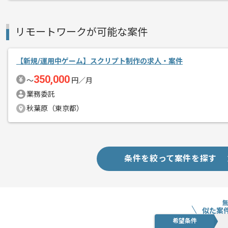
勉強会も積極的に開催しています。
リモートワークが可能な案件
【新規/運用中ゲーム】スクリプト制作の求人・案件
350,000
〜
円／月
業務委託
秋葉原（東京都）
条件を絞って案件を探す
似た案
希望条件