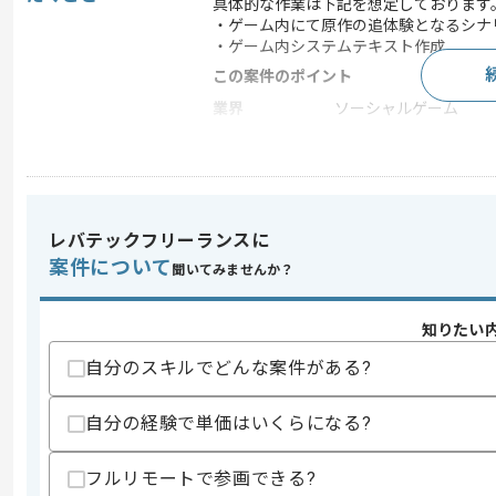
具体的な作業は下記を想定しております
・ゲーム内にて原作の追体験となるシナ
・ゲーム内システムテキスト作成
この案件のポイント
業界
ソーシャルゲーム
業務内容
ゲーム開発
特徴
参画実績あり , 20代活躍
レバテックフリーランスに
求めるスキル
案件について
聞いてみませんか？
スキル
・IP系シナリオ制作経験
・シナリオライター経験(2年以上)
知りたい
・プロジェクトのシナリオ書式に沿って
自分のスキルでどんな案件がある?
歓迎スキル
・アニメや漫画や映画や音楽またはラノ
・スマートフォンゲームのプレイ経験
自分の経験で単価はいくらになる?
・ユーザー視点とクリエイター視点を行
フルリモートで参画できる?
スキルに不安がある方へ