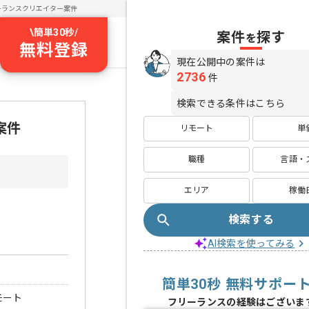
ーランスクリエイター案件
\
簡単30秒
/
案件
探す
を
無料登録
現在公開中の案件は
2736
件
検索できる条件はこちら
案件
リモート
単
職種
言語・
エリア
稼働
検索する
AI検索を使ってみる
簡単30秒 無料サポー
モート
フリーランスの経験はございま