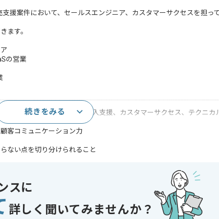
販売支援案件において、セールスエンジニア、カスタマーサクセスを担っ
だきます。
ニア
aSの営業
業
続きをみる
リセールス、セールスエンジニア、導入支援、カスタマーサクセス、テクニカ
、顧客コミュニケーション力
からない点を切り分けられること
きること
管理画面を用いた業務に抵抗がないこと
ジ整備を丁寧に行えること
ンスに
と
て
S、開発者向けSaaS、DevOps関連SaaSの導入支援経験
詳しく聞いてみませんか？
はSolutions Engineerの経験
ーサポート対応経験