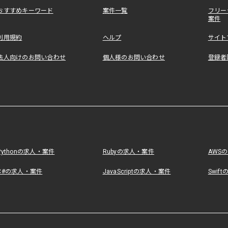
おすすめキーワード
案件一覧
フリー
案件
利用規約
ヘルプ
サイト
法人向けのお問い合わせ
個人様のお問い合わせ
登録者
Pythonの求人・案件
Rubyの求人・案件
AWS
C#の求人・案件
JavaScriptの求人・案件
Swif