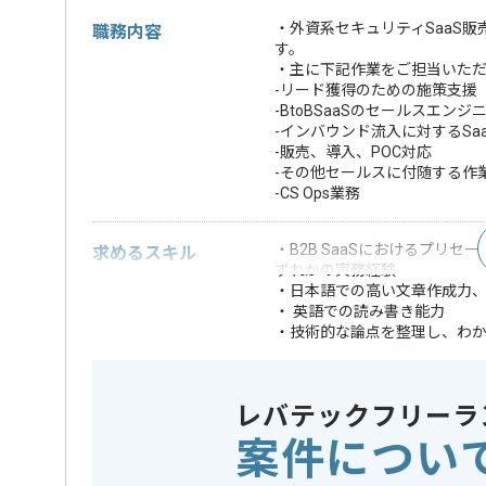
・外資系セキュリティSaaS
職務内容
す。
・主に下記作業をご担当いた
-リード獲得のための施策支援
-BtoBSaaSのセールスエンジ
-インバウンド流入に対するSa
-販売、導入、POC対応
-その他セールスに付随する作
-CS Ops業務
・B2B SaaSにおけるプ
求めるスキル
ずれかの実務経験
・日本語での高い文章作成力
・ 英語での読み書き能力
・技術的な論点を整理し、わ
・複数案件を並行して管理で
・Slack、メール、SaaS
・記録、テンプレ化、ナレッ
レバテックフリーラ
・機密情報を適切に扱えるこ
案件につい
・セキュリティSaa
・セールスエンジニアまた
・英語でのベンダ