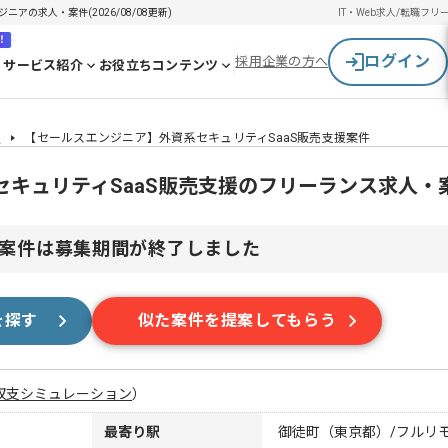
アの求人・案件(2026/08/08更新)
IT・Web求人/転職
フリ
！
ログイン
採用企業の方へ
サービス紹介
お役立ちコンテンツ
件
【セールスエンジニア】外資系セキュリティSaaS販売支援案件
キュリティSaaS販売支援のフリーランス求人・
案件は募集期間が終了しました
を探す
似た案件を提案してもらう
収支シミュレーション
）
最寄り駅
御徒町（東京都）/フルリ