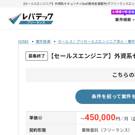
【セールスエンジニア】外資系セキュリティSaaS販売支援案件| ITフリーランスエンジニ
AI検索が新登場
案件検索
HOME
案件検索
セールス / プリセールスエンジニア求人・案
【セールスエンジニア】外資系セ
募集終了
こちらの
条件を絞って案件
450,000
単価
〜
円／月
（
契約形態
業務委託（フリーランス）