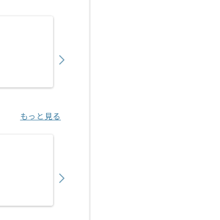
【プリセールス】Web制作業界向け技術営業
750,000
〜
円／月
業務委託
大崎（東京都）
もっと見る
【セールスエンジニア】ロボティクス製品向
600,000
〜
円／月
業務委託
浜松町（東京都）