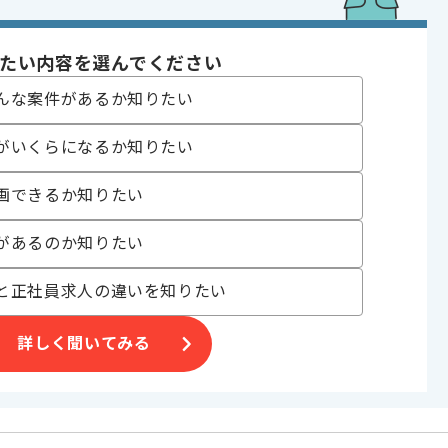
連携、クラウド設定、アラート運用などの基本理解
センター、手順書整備の経験
た業務改善経験
たい内容を選んでください
料や比較資料の作成経験
オンボーディング支援経験
んな案件があるか知りたい
であれば申し込み可能なケースもございます！まずはお気軽にご相談ください！
がいくらになるか知りたい
ュリティ
画できるか知りたい
 , 30代活躍中 , 長期プロジェクト , 新技術に積極的 , 40代活躍中 , BtoB
があるのか知りたい
と正社員求人の違いを知りたい
発事業
詳しく聞いてみる
ていただきます。
にお勧めです。
。