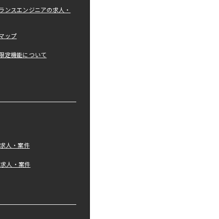
ランスエンジニアの求人・
マップ
限定機能について
の求人・案件
tの求人・案件