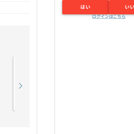
はい
い
ログインはこちら
【プリセールス】Web制作
業界向け技術営業支援の求
人・案件
750,000
〜
円／月
業務委託
大崎（東京都）