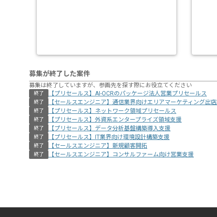
募集が終了した案件
募集は終了していますが、参画先を探す際にお役立てください
【プリセールス】AI-OCRのパッケージ法人営業プリセールス
終了
【セールスエンジニア】通信業界向けエリアマーケティング出店
終了
【プリセールス】ネットワーク領域プリセールス
終了
【プリセールス】外資系エンタープライズ領域支援
終了
【プリセールス】データ分析基盤構築導入支援
終了
【プリセールス】IT業界向け環境設計構築支援
終了
【セールスエンジニア】新規顧客開拓
終了
【セールスエンジニア】コンサルファーム向け営業支援
終了