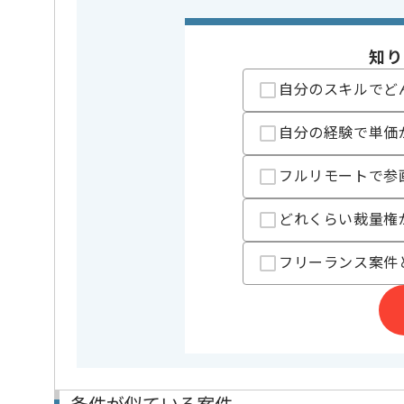
・SSO、Slack
歓迎スキル
・ FAQ、ヘルプ
・AIツールを用い
知り
・顧客向け説明資
・PoC運用または
自分のスキルでど
※上記に似た経験やスキルをお持ち
自分の経験で単価
業務内容
情報セキ
この案件のポイント
フルリモートで参
特徴
20代活躍中
どれくらい裁量権
担当者より
フリーランス案件
秘匿暗号、FinTechセキュリティに関する技術の研究開
を展開している企業でございます。
今回は外資系セキュリティSaaS販売支援案件に携わっ
セールスエンジニアとしての実務経験を活かしたい方
基本的にはフルリモートでの作業を見込んでおります