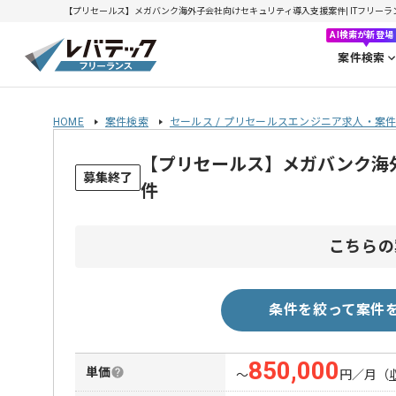
【プリセールス】メガバンク海外子会社向けセキュリティ導入支援案件| ITフリーランス
AI検索が新登場
案件検索
HOME
案件検索
セールス / プリセールスエンジニア求人・案
【プリセールス】メガバンク海
募集終了
件
こちらの
条件を絞って案件
850,000
単価
〜
円／月
（