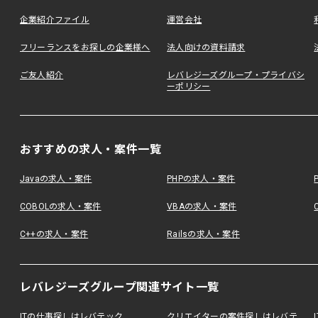
企業紹介ファイル
運営会社
フリーランスをお探しの企業様へ
法人向けの資料請求
ご友人紹介
レバレジーズグループ・プライバシ
ーポリシー
おすすめの求人・案件一覧
Javaの求人・案件
PHPの求人・案件
COBOLの求人・案件
VBAの求人・案件
C++の求人・案件
Railsの求人・案件
レバレジーズグループ関連サイト一覧
ITの仕事探しはレバテック
クリエイターの案件探しはレバテ