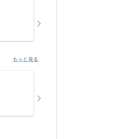
【プリセールス】Web制作業界向け技術営業
750,000
〜
円／月
業務委託
大崎（東京都）
もっと見る
【セールスエンジニア】ロボティクス製品向
600,000
〜
円／月
業務委託
浜松町（東京都）