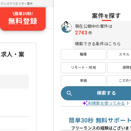
ーランスクリエイター案件
\
簡単30秒
/
案件
探す
を
無料登録
現在公開中の案件は
2743
件
検索できる条件はこちら
ス求人・案
職種
スキル
リモート・地域
週稼
単価
こだわ
検索する
AI検索を使ってみる
簡単30秒 無料サポー
フリーランスの経験はございま