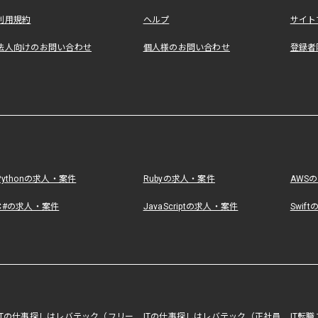
利用規約
ヘルプ
サイト
法人向けのお問い合わせ
個人様のお問い合わせ
登録者
Pythonの求人・案件
Rubyの求人・案件
AWS
C#の求人・案件
JavaScriptの求人・案件
Swif
ITの仕事探しはレバテック（フリー
ITの仕事探しはレバテック（正社員
IT転