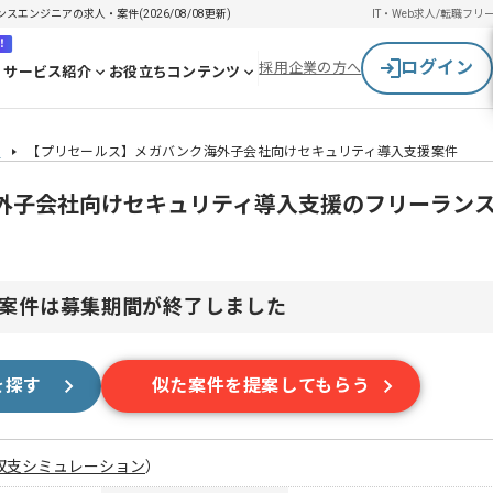
エンジニアの求人・案件(2026/08/08更新)
IT・Web求人/転職
フリ
！
ログイン
採用企業の方へ
サービス紹介
お役立ちコンテンツ
件
【プリセールス】メガバンク海外子会社向けセキュリティ導入支援案件
外子会社向けセキュリティ導入支援のフリーラン
案件は募集期間が終了しました
を探す
似た案件を提案してもらう
収支シミュレーション
）