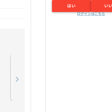
はい
い
ログインはこちら
【プリセールス】Web制作
業界向け技術営業支援の求
人・案件
750,000
〜
円／月
業務委託
大崎（東京都）