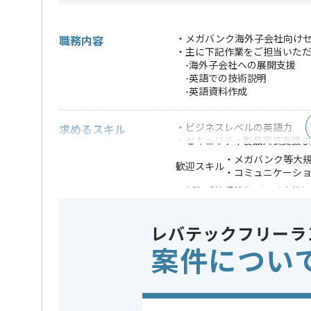
・メガバンク海外子会社向け
職務内容
・主に下記作業をご担当いた
-海外子会社への展開支援
-英語での技術説明
-英語資料作成
・ビジネスレベルの英語力
求めるスキル
・セキュリティ製品実装支援
・メガバンク等大
歓迎スキル
・コミュニケーシ
※上記に似た経験やスキルをお持ち
業界
銀行
この案件のポイント
レバテックフリーラ
業務内容
情報セキ
案件につい
特徴
20代活躍中
極的