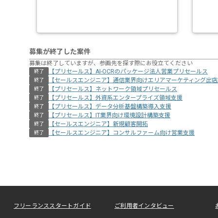
募集が終了した案件
募集は終了していますが、参画先を探す際にお役立てください
【プリセールス】AI-OCRのパッケージ法人営業プリセールス
終了
【セールスエンジニア】通信業界向けエリアマーケティング出店
終了
【プリセールス】ネットワーク領域プリセールス
終了
【プリセールス】外資系エンタープライズ領域支援
終了
【プリセールス】データ分析基盤構築導入支援
終了
【プリセールス】IT業界向け環境設計構築支援
終了
【セールスエンジニア】新規顧客開拓
終了
【セールスエンジニア】コンサルファーム向け営業支援
終了
フリーランススタートガイド
ご利用者インタビュー