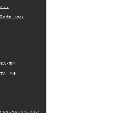
マップ
限定機能について
の求人・案件
tの求人・案件
職スカウトならレバテックダイ