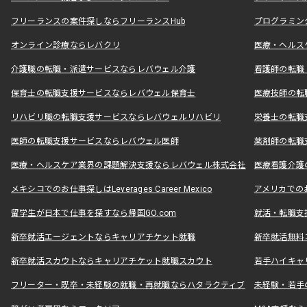
フリーランスの案件探しならフリーランスHub
プログラミン
オンライン診療ならレバクリ
医療・ヘルス
介護職の転職・派遣サービスならレバウェル介護
看護師の転職
保育士の転職支援サービスならレバウェル保育士
医療技師の転
リハビリ職の転職支援サービスならレバウェルリハビリ
栄養士の転職
医師の転職支援サービスならレバウェル医師
薬剤師の転職
医療・ヘルスケア業界の課題解決支援ならレバウェル株式会社
医療看護介護の
メキシコでのお仕事探しはLeverages Career Mexico
アメリカでのお仕事
留学生が日本で仕事を探すなら帰国GO.com
就活・転職支
新卒就活エージェントならキャリアチケット就職
新卒就活無料
新卒就活スカウトならキャリアチケット就職スカウト
若手ハイキャ
フリーター・既卒・未経験の就職・再就職ならハタラクティブ
未経験・若手