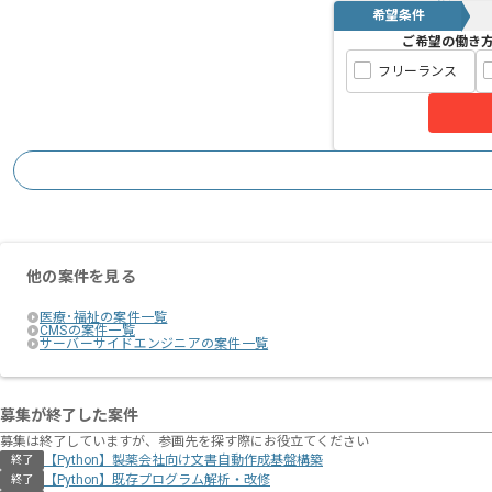
希望条件
ご希望の働き
フリーランス
他の案件を見る
医療･福祉の案件一覧
CMSの案件一覧
サーバーサイドエンジニアの案件一覧
募集が終了した案件
募集は終了していますが、参画先を探す際にお役立てください
【Python】製薬会社向け文書自動作成基盤構築
終了
【Python】既存プログラム解析・改修
終了