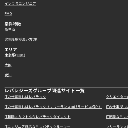
インフラエンジニア
PMO
案件特徴
高単価
実務経験が浅い方OK
エリア
東京都(23区)
大阪
愛知
レバレジーズグループ関連サイト一覧
ITの仕事探しはレバテック
クリエイター
ITの仕事探しはレバテック（フリーランス向けサービス紹介）
ITの仕事探
IT転職スカウトならレバテックダイレクト
IT転職なら
ITエンジニア就活ならレバテックルーキー
フリーランス