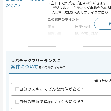
・主に下記作業をご担当いただきます。
だくこと
-デジタルマーケティング業務全体のA
-AI駆動型CMSへのリプレイスプロジ
この案件のポイント
業界
医療･福祉
業務内容
機械学習 , CMS
特徴
20代活躍中 , 30代活躍中
レバテックフリーランスに
求めるスキル
スキル
案件について
・Pythonを用いた開発経験(3年以上)
聞いてみませんか？
・機械学習を用いた実務経験(3年以上)
歓迎スキル
知りたい
・AIを用いたCSM開発経験
自分のスキルでどんな案件がある?
スキルに不安がある方へ
自分の経験で単価はいくらになる?
上記に似た経験やスキルをお持ちであれば申