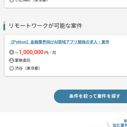
小伝馬町（東京都）
リモートワークが可能な案件
【Python】金融業界向けAI領域アプリ開発の求人・案件
1,000,000
〜
円／月
業務委託
渋谷（東京都）
条件を絞って案件を探す
似た案