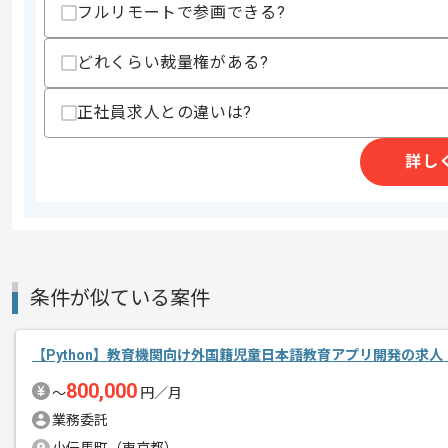
フルリモートで参画できる?
商談回数
1回
どれくらい裁量権がある?
その他募集要項
募集人数
3人
作業開始日
2026/04/23
正社員求人との違いは?
詳し
介護事業、保育、学童事業、ペッツ事業
エージェントからのコ
今回は介護業界向けAIシステム構築支
メント
Pythonを用いた実務経験を活かしたい
条件が似ている案件
基本的には一部リモートでの作業を見込
【Python】教育機関向け外国籍児童日本語教育アプリ開発の求人
800,000
〜
円／月
業務委託