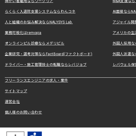
障がい者雇用ならワークリア
M&A支援な
らくらく入退院支援システムならわんコネ
AI面接ならNAL
人と組織のお悩み解決ならNALYSYS Lab.
アジャイル開発なら
業務可視化はremopia
アメリカの生活
オンラインピル診療ならメデリピル
外国人採用ならLe
企業研究・選考対策ならFactBoard(ファクトボード)
外国人派遣なら
ドライバー・施工管理技士の転職ならレバジョブ
レバウェル保
フリーランスエンジニアの求人・案件
サイトマップ
運営会社
個人様のお問い合わせ