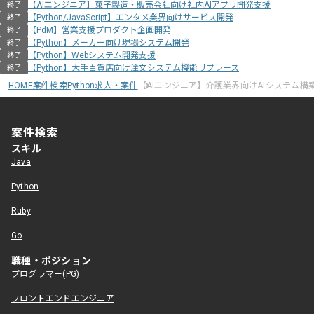
【AIエンジニア】菓子製造・販売会社向け社内AIアプリ開発支援
終了
【Python/JavaScript】エンタメ業界向けサービス開発
終了
【PdM】営業支援プロダクト企画開発
終了
【Python】メーカー向け現場システム開発
終了
【Python】Webシステム開発支援
終了
【Python】大手百貨店向け注文システム機能リプレース
終了
HOME
案件検索
Python求人・案件
【AIエンジニア】介護業界向けAIシステム構
案件検索
スキル
Java
Python
Ruby
Go
職種・ポジション
プログラマー(PG)
フロントエンドエンジニア