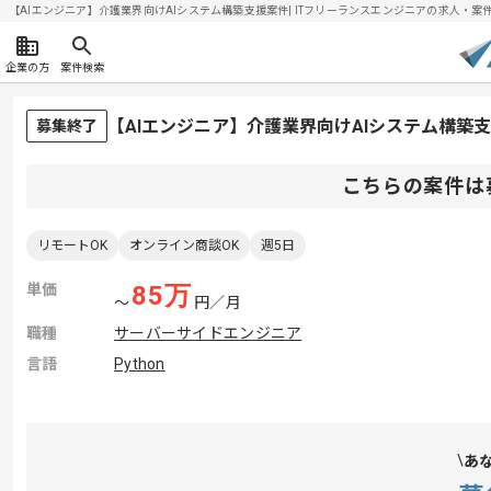
【AIエンジニア】介護業界向けAIシステム構築支援案件| ITフリーランスエンジニアの求人・案件(20
企業の方
案件検索
【AIエンジニア】介護業界向けAIシステム構築
募集終了
こちらの案件は
リモートOK
オンライン商談OK
週5日
単価
85
万
〜
円／月
職種
サーバーサイドエンジニア
言語
Python
あ