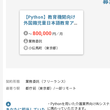
募
【Python】教育機関向け
外国籍児童日本語教育アプ
リ開発の求人・案件
800,000
〜
円／月
業務委託
小伝馬町（東京都）
契約形態
業務委託（フリーランス）
最寄り駅
都庁前（東京都）/一部リモート
・Pythonを用いた介護業界向けAIシス
に携わっていただきます。
あなたに担当していた